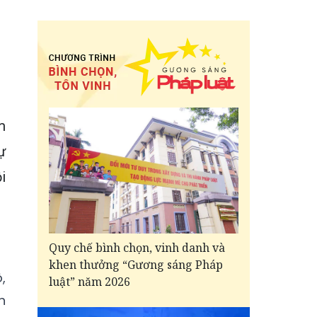
m
ự
i
Quy chế bình chọn, vinh danh và
khen thưởng “Gương sáng Pháp
,
luật” năm 2026
h