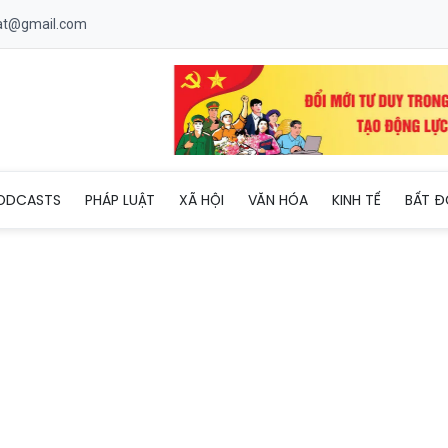
uat@gmail.com
ghiệp Nhật Bản sẽ sang Việt Nam tìm hiểu cơ hội đầu tư tại Bắc
ODCASTS
PHÁP LUẬT
XÃ HỘI
VĂN HÓA
KINH TẾ
BẤT Đ