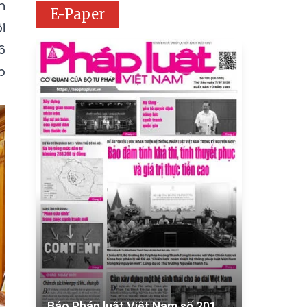
h
E-Paper
i
6
p
Báo Pháp luật Việt Nam số 201