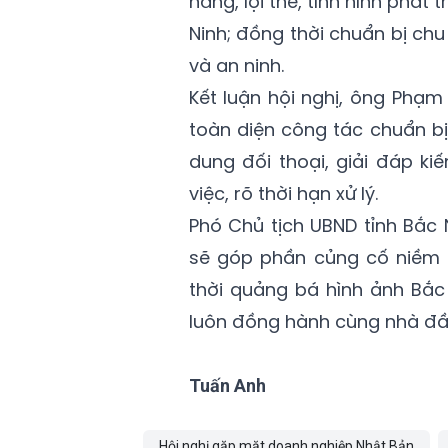
năng, lợi thế, tình hình phát 
Ninh; đồng thời chuẩn bị chu
và an ninh.
Kết luận hội nghị, ông Phạm
toàn diện công tác chuẩn bị,
dung đối thoại, giải đáp ki
việc, rõ thời hạn xử lý.
Phó Chủ tịch UBND tỉnh Bắc 
sẽ góp phần củng cố niềm 
thời quảng bá hình ảnh Bắc
luôn đồng hành cùng nhà đầu
Tuấn Anh
Hội nghị gặp mặt doanh nghiệp Nhật Bản