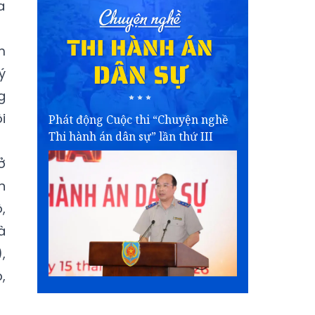
a
m
ý
g
i
Phát động Cuộc thi “Chuyện nghề
Thi hành án dân sự” lần thứ III
ở
n
,
à
,
,