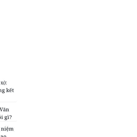
u):
ng kết
 Văn
ói gì?
ỷ niệm
iao