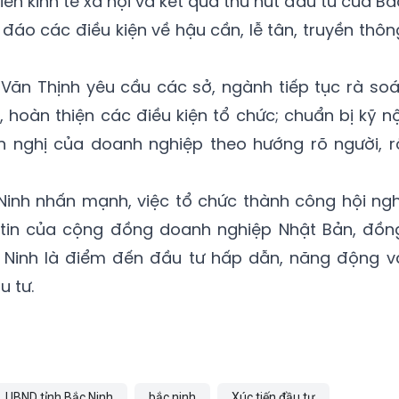
triển kinh tế xã hội và kết quả thu hút đầu tư của Bắ
 đáo các điều kiện về hậu cần, lễ tân, truyền thôn
 Văn Thịnh yêu cầu các sở, ngành tiếp tục rà soá
 hoàn thiện các điều kiện tổ chức; chuẩn bị kỹ nộ
ến nghị của doanh nghiệp theo hướng rõ người, r
Ninh nhấn mạnh, việc tổ chức thành công hội ngh
tin của cộng đồng doanh nghiệp Nhật Bản, đồn
 Ninh là điểm đến đầu tư hấp dẫn, năng động v
 tư.
UBND tỉnh Bắc Ninh
bắc ninh
Xúc tiến đầu tư