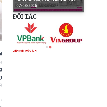
07/08/2026
ĐỐI TÁC
LIÊN KẾT HỮU ÍCH
i
g
g
g
g
m