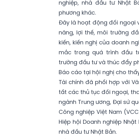
nghiệp, nhà đầu tư Nhật B
phương khác.
Đây là hoạt động đối ngoại v
năng, lợi thế, môi trường đầ
kiến, kiến nghị của doanh n
mắc trong quá trình đầu tư
trường đầu tư và thúc đẩy phá
Báo cáo tại hội nghị cho th
Tài chính đã phối hợp với V
tất các thủ tục đối ngoại, t
ngành Trung ương, Đại sứ qu
Công nghiệp Việt Nam (VCCI
Hiệp hội Doanh nghiệp Nhật 
nhà đầu tư Nhật Bản.