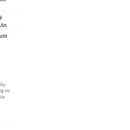
ề
 An
gười
ủy,
Quy