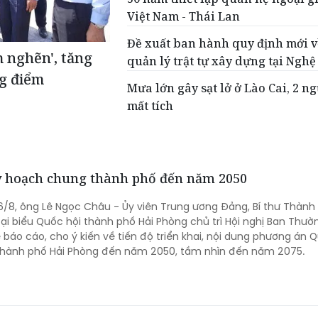
Việt Nam - Thái Lan
Đề xuất ban hành quy định mới v
m nghẽn', tăng
quản lý trật tự xây dựng tại Nghệ
ng điểm
Mưa lớn gây sạt lở ở Lào Cai, 2 n
mất tích
uy hoạch chung thành phố đến năm 2050
6/8, ông Lê Ngọc Châu - Ủy viên Trung ương Đảng, Bí thư Thành 
uốc hội thành phố Hải Phòng chủ trì Hội nghị Ban Thường vụ
báo cáo, cho ý kiến về tiến độ triển khai, nội dung phương án 
hành phố Hải Phòng đến năm 2050, tầm nhìn đến năm 2075.