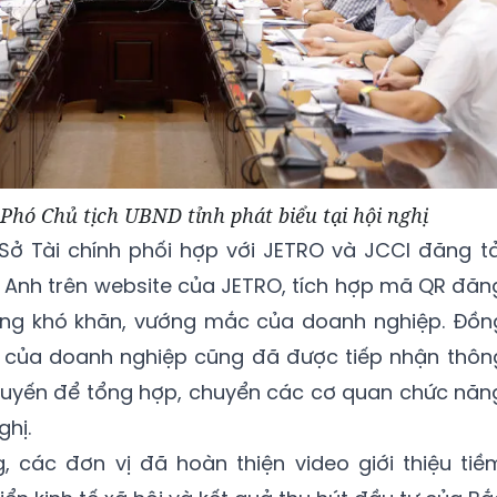
hó Chủ tịch UBND tỉnh phát biểu tại hội nghị
Sở Tài chính phối hợp với JETRO và JCCI đăng tả
ng Anh trên website của JETRO, tích hợp mã QR đăn
ững khó khăn, vướng mắc của doanh nghiệp. Đồn
uất của doanh nghiệp cũng đã được tiếp nhận thôn
 tuyến để tổng hợp, chuyển các cơ quan chức năn
ghị.
, các đơn vị đã hoàn thiện video giới thiệu tiề