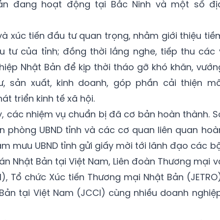
ản đang hoạt động tại Bắc Ninh và một số đị
à xúc tiến đầu tư quan trọng, nhằm giới thiệu tiề
u tư của tỉnh; đồng thời lắng nghe, tiếp thu các 
ghiệp Nhật Bản để kịp thời tháo gỡ khó khăn, vướn
, sản xuất, kinh doanh, góp phần cải thiện mô
t triển kinh tế xã hội.
ấy, các nhiệm vụ chuẩn bị đã cơ bản hoàn thành. S
ăn phòng UBND tỉnh và các cơ quan liên quan hoà
ham mưu UBND tỉnh gửi giấy mời tới lãnh đạo các bộ
án Nhật Bản tại Việt Nam, Liên đoàn Thương mại v
), Tổ chức Xúc tiến Thương mại Nhật Bản (JETRO)
Bản tại Việt Nam (JCCI) cùng nhiều doanh nghiệp