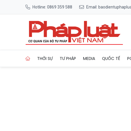
Hotline: 0869 359 588
Email: baodientuphapl
Trang chủ Khoảng 70 doanh n
THỜI SỰ
TƯ PHÁP
MEDIA
QUỐC TẾ
P