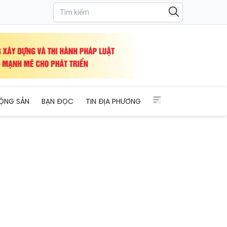
 Ninh
ỘNG SẢN
BẠN ĐỌC
TIN ĐỊA PHƯƠNG