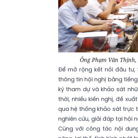
Ông Phạm Văn Thịnh, P
Để mở rộng kết nối đầu tư, 
thông tin hội nghị bằng tiế
ký tham dự và khảo sát nh
thời, nhiều kiến nghị, đề x
qua hệ thống khảo sát trực
nghiên cứu, giải đáp tại hội n
Cùng với công tác nội dung