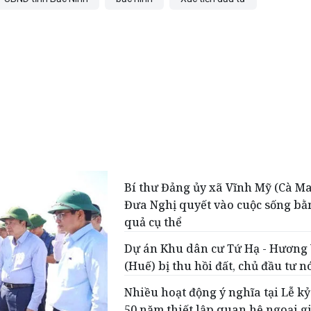
Bí thư Đảng ủy xã Vĩnh Mỹ (Cà Ma
Đưa Nghị quyết vào cuộc sống bằ
quả cụ thể
Dự án Khu dân cư Tứ Hạ - Hương
(Huế) bị thu hồi đất, chủ đầu tư n
Nhiều hoạt động ý nghĩa tại Lễ k
50 năm thiết lập quan hệ ngoại g