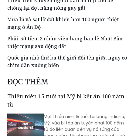
Triều Tiên khuyên người dân ăn thịt chó để
chống lại đợt nắng nóng gay gắt
Mưa lũ và sạt lở đất khiến hơn 100 người thiệt
mạng ở Ấn Độ
Phải cất tiền, 2 nhân viên hãng bán lẻ Nhật Bản
thiệt mạng sau động đất
Quốc gia nhỏ thứ ba thế giới đổi tên giữa nguy cơ
chìm dần xuống biển
ĐỌC THÊM
Thiếu niên 15 tuổi tại Mỹ bị kết án 100 năm
tù
Một thiếu niên 15 tuổi tại bang Indiana,
Mỹ, vừa bị tòa án tuyên phạt 100 năm
tù do liên quan đến vụ nổ súng của
băng nhóm tội phạm làm một phụ nữ