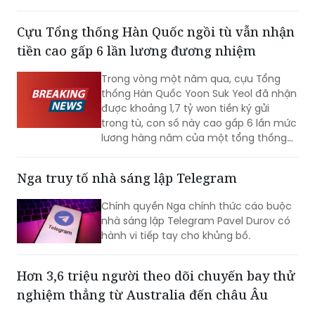
Cựu Tổng thống Hàn Quốc ngồi tù vẫn nhận
tiền cao gấp 6 lần lương đương nhiệm
Trong vòng một năm qua, cựu Tổng
thống Hàn Quốc Yoon Suk Yeol đã nhận
được khoảng 1,7 tỷ won tiền ký gửi
trong tù, con số này cao gấp 6 lần mức
lương hàng năm của một tổng thống
đương nhiệm. Không những vậy, cựu Đệ
nhất phu nhân Kim Keon-hee cũng ghi
Nga truy tố nhà sáng lập Telegram
nhận mức tiền ký gửi lên tới khoảng 170
triệu won, trở thành phạm nhân nhận
Chính quyền Nga chính thức cáo buộc
được nhiều tiền nhất tại Trại tạm giam
nhà sáng lập Telegram Pavel Durov có
miền Nam Seoul.
hành vi tiếp tay cho khủng bố.
Hơn 3,6 triệu người theo dõi chuyến bay thử
nghiệm thẳng từ Australia đến châu Âu