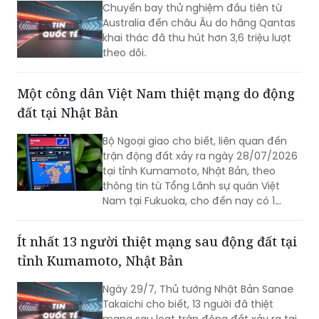
Chuyến bay thử nghiệm đầu tiên từ
Australia đến châu Âu do hãng Qantas
khai thác đã thu hút hơn 3,6 triệu lượt
theo dõi.
Một công dân Việt Nam thiệt mạng do động
đất tại Nhật Bản
Bộ Ngoại giao cho biết, liên quan đến
trận động đất xảy ra ngày 28/07/2026
tại tỉnh Kumamoto, Nhật Bản, theo
thông tin từ Tổng Lãnh sự quán Việt
Nam tại Fukuoka, cho đến nay có 1
công dân Việt Nam thiệt mạng và một
số công dân Việt Nam bị thương trong
Ít nhất 13 người thiệt mạng sau động đất tại
trận động đất.
tỉnh Kumamoto, Nhật Bản
Ngày 29/7, Thủ tướng Nhật Bản Sanae
Takaichi cho biết, 13 người đã thiệt