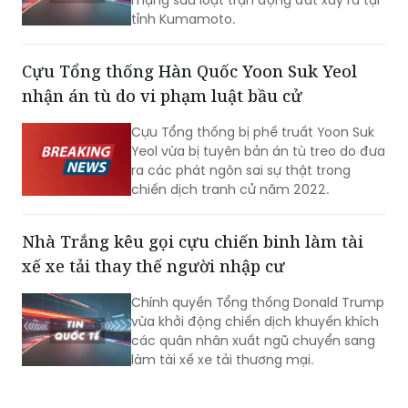
mạng sau loạt trận động đất xảy ra tại
tỉnh Kumamoto.
Cựu Tổng thống Hàn Quốc Yoon Suk Yeol
nhận án tù do vi phạm luật bầu cử
Cựu Tổng thống bị phế truất Yoon Suk
Yeol vừa bị tuyên bản án tù treo do đưa
ra các phát ngôn sai sự thật trong
chiến dịch tranh cử năm 2022.
Nhà Trắng kêu gọi cựu chiến binh làm tài
xế xe tải thay thế người nhập cư
Chính quyền Tổng thống Donald Trump
vừa khởi động chiến dịch khuyến khích
các quân nhân xuất ngũ chuyển sang
làm tài xế xe tải thương mại.