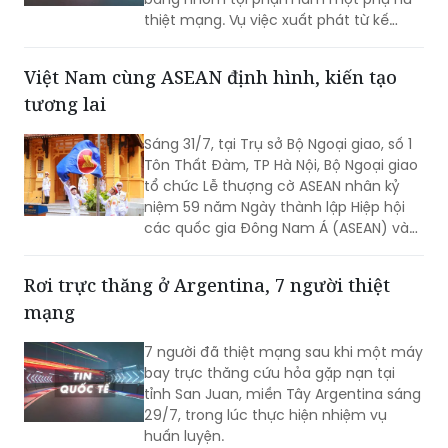
thiệt mạng. Vụ việc xuất phát từ kế
hoạch ám sát bất thành một nhân
chứng, khiến một nạn nhân không liên
Việt Nam cùng ASEAN định hình, kiến tạo
quan tử vong và hai người khác bị
tương lai
thương.
Sáng 31/7, tại Trụ sở Bộ Ngoại giao, số 1
Tôn Thất Đàm, TP Hà Nội, Bộ Ngoại giao
tổ chức Lễ thượng cờ ASEAN nhân kỷ
niệm 59 năm Ngày thành lập Hiệp hội
các quốc gia Đông Nam Á (ASEAN) và
31 năm Việt Nam tham gia ASEAN.
Rơi trực thăng ở Argentina, 7 người thiệt
mạng
7 người đã thiệt mạng sau khi một máy
bay trực thăng cứu hỏa gặp nạn tại
tỉnh San Juan, miền Tây Argentina sáng
29/7, trong lúc thực hiện nhiệm vụ
huấn luyện.