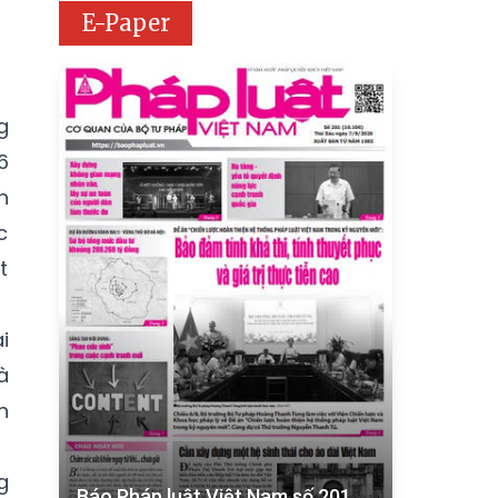
E-Paper
g
6
h
c
t
i
à
n
g
Báo Pháp luật Việt Nam số 201