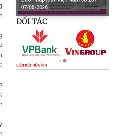
g
07/08/2026
n
ĐỐI TÁC
g
a
n
c
LIÊN KẾT HỮU ÍCH
o
,
n
y
n