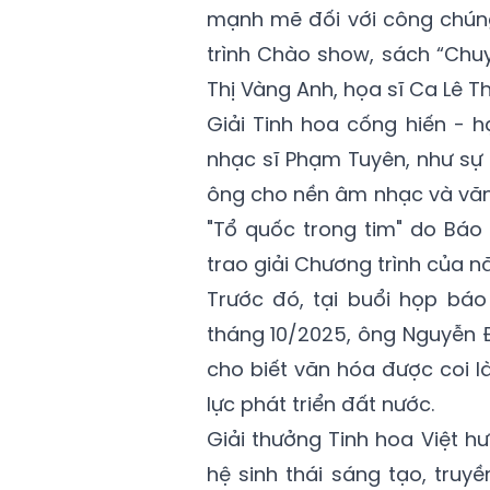
mạnh mẽ đối với công chúng
trình Chào show, sách “Chu
Thị Vàng Anh, họa sĩ Ca Lê T
Giải Tinh hoa cống hiến - 
nhạc sĩ Phạm Tuyên, như sự 
ông cho nền âm nhạc và văn 
"Tổ quốc trong tim" do Báo
trao giải Chương trình của n
Trước đó, tại buổi họp báo
tháng 10/2025, ông Nguyễn 
cho biết văn hóa được coi l
lực phát triển đất nước.
Giải thưởng Tinh hoa Việt 
hệ sinh thái sáng tạo, tru