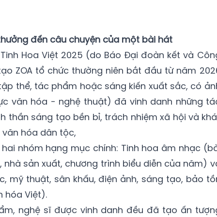
thưởng đến câu chuyện của một bài hát
i Tinh Hoa Việt 2025 (do Báo Đại đoàn kết và Côn
tạo ZOA tổ chức thường niên bắt đầu từ năm 202
tập thể, tác phẩm hoặc sáng kiến xuất sắc, có ản
vực văn hóa - nghệ thuật) đã vinh danh những tá
nh thần sáng tạo bền bỉ, trách nhiệm xã hội và khá
c văn hóa dân tộc,
m hai nhóm hạng mục chính: Tinh hoa âm nhạc (bà
m, nhà sản xuất, chương trình biểu diễn của năm) v
c, mỹ thuật, sân khấu, điện ảnh, sáng tạo, bảo tồ
 hóa Việt).
 phẩm, nghệ sĩ được vinh danh đều đã tạo ấn tượn