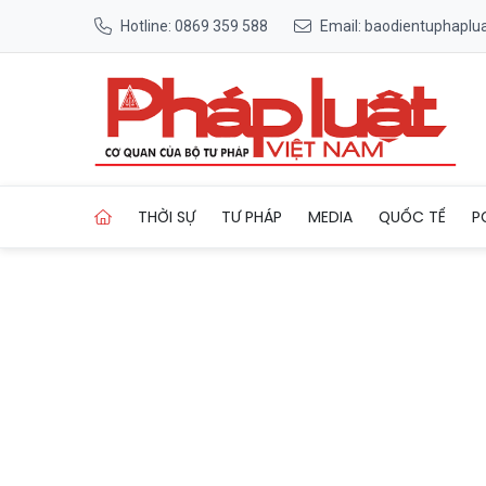
Hotline: 0869 359 588
Email: baodientuphapl
Trang chủ Khi văn hóa được đặ
THỜI SỰ
TƯ PHÁP
MEDIA
QUỐC TẾ
P