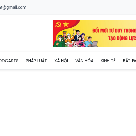
uat@gmail.com
t đúng vị trí: Từ 'giá trị tinh thần' đến nguồn lực nội sinh của phá
ODCASTS
PHÁP LUẬT
XÃ HỘI
VĂN HÓA
KINH TẾ
BẤT Đ