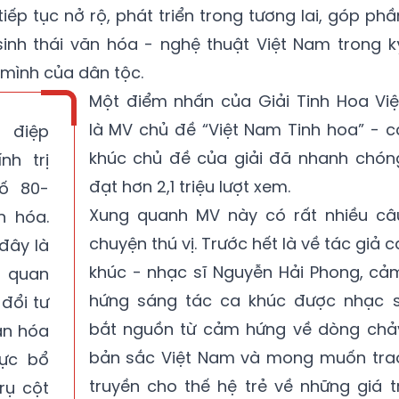
tiếp tục nở rộ, phát triển trong tương lai, góp phầ
inh thái văn hóa - nghệ thuật Việt Nam trong k
mình của dân tộc.
Một điểm nhấn của Giải Tinh Hoa Việ
là MV chủ đề “Việt Nam Tinh hoa” - c
 điệp
khúc chủ đề của giải đã nhanh chón
nh trị
đạt hơn 2,1 triệu lượt xem.
ố 80-
Xung quanh MV này có rất nhiều câ
n hóa.
chuyện thú vị. Trước hết là về tác giả c
đây là
khúc - nhạc sĩ Nguyễn Hải Phong, cả
 quan
hứng sáng tác ca khúc được nhạc s
 đổi tư
bắt nguồn từ cảm hứng về dòng chả
ăn hóa
bản sắc Việt Nam và mong muốn tra
vực bổ
truyền cho thế hệ trẻ về những giá tr
rụ cột