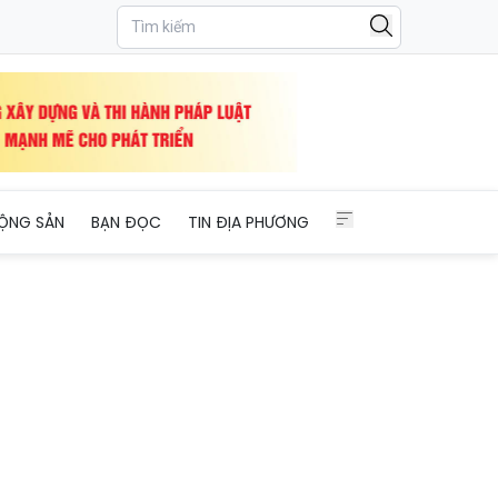
t triển
ỘNG SẢN
BẠN ĐỌC
TIN ĐỊA PHƯƠNG