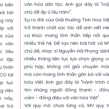
văn hóa dân tộc. Anh gọi đây là "mộ
ển bền
chủ đề ấp ủ lâu năm".
xã hội
Sự ra đời của Giải thưởng Tinh Hoa Việ
ng này
trở thành chất xúc tác để anh viết nê
ớp với
ca khúc mang tinh thần tiếp nối qu
ực của
nhiều thế hệ. Để tạo nên bài hát và M
a văn
chủ đề, nhạc sĩ Nguyễn Hải Phong dàn
 tiêu
nhiều tháng liên tục lựa chọn giọng c
ộc lập
phù hợp, không chỉ giỏi chuyên mô
ự toàn
mà còn mang tinh thần gắn bó với vă
CO tái
hóa Việt. Anh gọi đây là "hành trình đ
ếp tục
tìm những người đồng thanh - đồn
g việc
cảm - đồng điệu với văn hóa Việt".
n này,
Với quy mô chưa từng có, MV quy t
ai trò