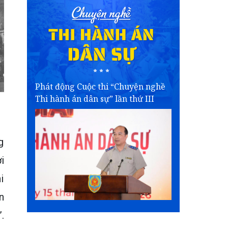
Phát động Cuộc thi “Chuyện nghề
Thi hành án dân sự” lần thứ III
g
i
i
n
.