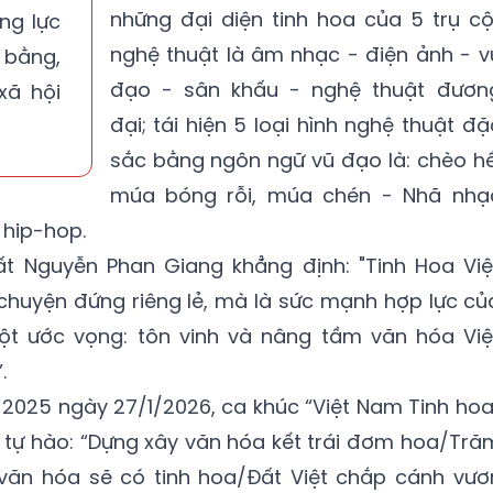
những đại diện tinh hoa của 5 trụ cộ
ng lực
nghệ thuật là âm nhạc - điện ảnh - v
 bằng,
đạo - sân khấu - nghệ thuật đươn
xã hội
đại; tái hiện 5 loại hình nghệ thuật đặ
sắc bằng ngôn ngữ vũ đạo là: chèo hề
múa bóng rỗi, múa chén - Nhã nhạ
 hip-hop.
ất Nguyễn Phan Giang khẳng định: "Tinh Hoa Việ
huyện đứng riêng lẻ, mà là sức mạnh hợp lực củ
t ước vọng: tôn vinh và nâng tầm văn hóa Việ
.
ệt 2025 ngày 27/1/2026, ca khúc “Việt Nam Tinh hoa
 tự hào: “Dựng xây văn hóa kết trái đơm hoa/Tră
văn hóa sẽ có tinh hoa/Đất Việt chắp cánh vươ