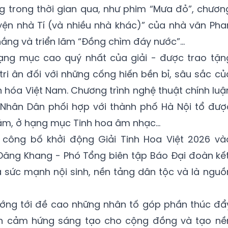
 trong thời gian qua, như phim “Mưa đỏ”, chươn
yện nhà Tí (và nhiều nhà khác)” của nhà văn Pha
hắng và triển lãm “Đồng chìm đáy nước”...
hạng mục cao quý nhất của giải - được trao tặn
tri ân đối với những cống hiến bền bỉ, sâu sắc củ
hóa Việt Nam. Chương trình nghệ thuật chính luậ
 Nhân Dân phối hợp với thành phố Hà Nội tổ đượ
ăm, ở hạng mục Tinh hoa âm nhạc...
 công bố khởi động Giải Tinh Hoa Việt 2026 và
Đăng Khang - Phó Tổng biên tập Báo Đại đoàn kết
à sức mạnh nội sinh, nền tảng dân tộc và là nguồ
hướng tới đề cao những nhân tố góp phần thúc đẩ
yền cảm hứng sáng tạo cho cộng đồng và tạo nề