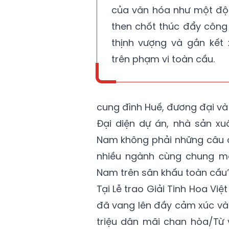
của văn hóa như một độ
then chốt thúc đẩy công
thịnh vượng và gắn kết 
trên phạm vi toàn cầu.
cung đình Huế, đương đại và
Đại diện dự án, nhà sản xu
Nam không phải những câu c
nhiều ngành cùng chung mộ
Nam trên sân khấu toàn cầu”
Tại Lễ trao Giải Tinh Hoa Vi
đã vang lên đầy cảm xúc và
triệu dân mãi chan hòa/Từ 