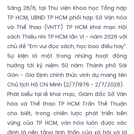
Sáng 26/6, tại Thư viện Khoa học Tổng hợp
TP HCM, UBND TP HCM phối hợp Sở Văn hóa
và Thể thao (VHTT) TP HCM khai mạc Hội
sách Thiếu nhi TP HCM lần VI - năm 2026 với
chủ đề “Em vui đọc sách, học bao điều hay”.
Sự kiện là một trong những hoạt động
hướng tới kỷ niệm 50 năm Thành phố Sài
Gòn - Gia Định chính thức vinh dự mang tên
Chủ tịch Hồ Chí Minh (2/7/1976 - 2/7/2026).
Phát biểu tại lễ khai mạc, Giám đốc Sở Văn
hóa và Thể thao TP HCM Trần Thế Thuận
cho biết, trong chiến lược phát triển bền
vững của TP HCM, văn hóa luôn được xác
định là nền tảng tinh thần của xã hội và là