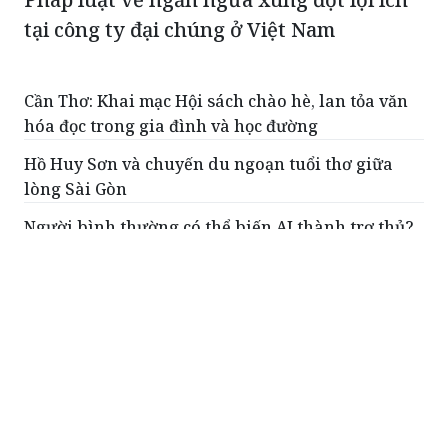
tại công ty đại chúng ở Việt Nam
Cần Thơ: Khai mạc Hội sách chào hè, lan tỏa văn
hóa đọc trong gia đình và học đường
Hồ Huy Sơn và chuyến du ngoạn tuổi thơ giữa
lòng Sài Gòn
Người bình thường có thể biến AI thành trợ thủ?
GEN READ tạo không gian kết nối người trẻ yêu
sách tại Hà Nội
Đình chỉ, tạm đình chỉ giải quyết vụ án dân sự
ĐỌC THÊM
Ngày Sách và Văn hóa đọc: Từ một sự kiện