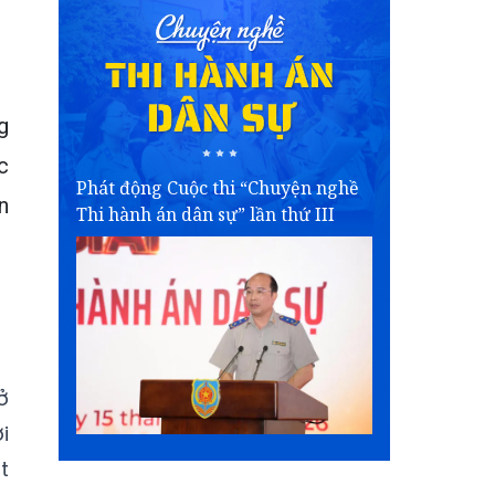
g
c
Phát động Cuộc thi “Chuyện nghề
n
Thi hành án dân sự” lần thứ III
ở
i
t