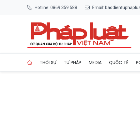
Hotline: 0869 359 588
Email: baodientuphapl
Trang chủ Khi du lịch trở t
THỜI SỰ
TƯ PHÁP
MEDIA
QUỐC TẾ
P