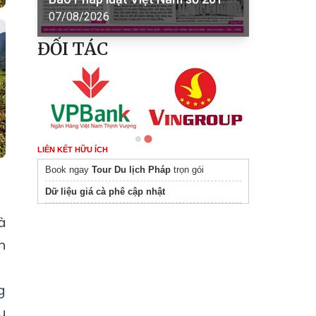
07/08/2026
ĐỐI TÁC
LIÊN KẾT HỮU ÍCH
Book ngay
Tour Du lịch Pháp
trọn gói
Dữ liệu giá cà phê cập nhật
à
n
g
u