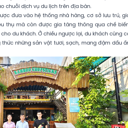
 chuỗi dịch vụ du lịch trên địa bàn.
ược đưa vào hệ thống nhà hàng, cơ sở lưu trú, gi
iêu thụ mà còn được gia tăng thông qua chế biến
 cho du khách. Ở chiều ngược lại, du khách cũng c
g thức những sản vật tươi, sạch, mang đậm dấu ấ