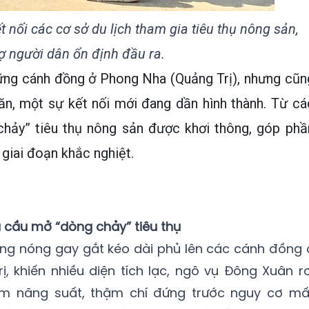
 nối các cơ sở du lịch tham gia tiêu thụ nông sản,
rợ người dân ổn định đầu ra.
ng cánh đồng ở Phong Nha (Quảng Trị), nhưng cũn
ăn, một sự kết nối mới đang dần hình thành. Từ cá
 chảy” tiêu thụ nông sản được khơi thông, góp phầ
giai đoạn khắc nghiệt.
 cầu mở “dòng chảy” tiêu thụ
ng nóng gay gắt kéo dài phủ lên các cánh đồng 
ị, khiến nhiều diện tích lạc, ngô vụ Đông Xuân rơ
iảm năng suất, thậm chí đứng trước nguy cơ mấ