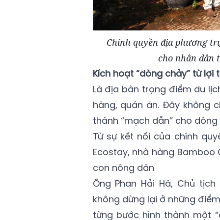
Chính quyền địa phương trực
cho nhân dân 
Kích hoạt “dòng chảy” từ lợi t
Là địa bàn trọng điểm du lịc
hàng, quán ăn. Đây không c
thành “mạch dẫn” cho dòng c
Từ sự kết nối của chính quy
Ecostay, nhà hàng Bamboo C
con nông dân
Ông Phan Hải Hà, Chủ tịch
không dừng lại ở những điể
từng bước hình thành một “