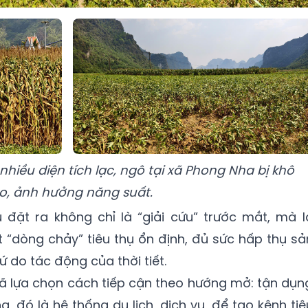
hiều diện tích lạc, ngô tại xã Phong Nha bị khô
o, ảnh hưởng năng suất.
 đặt ra không chỉ là “giải cứu” trước mắt, mà l
“dòng chảy” tiêu thụ ổn định, đủ sức hấp thụ sả
 do tác động của thời tiết.
ã lựa chọn cách tiếp cận theo hướng mở: tận dụn
, đó là hệ thống du lịch, dịch vụ, để tạo kênh tiê