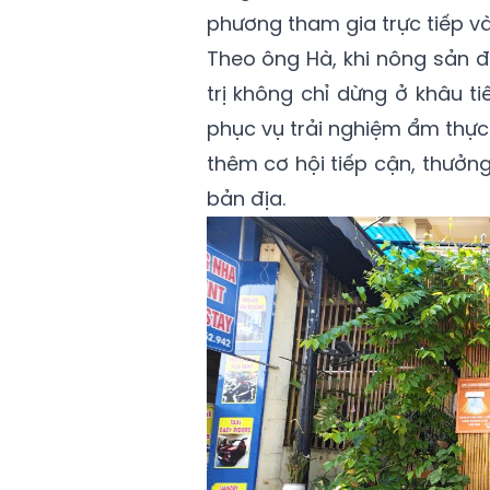
phương tham gia trực tiếp vào
Theo ông Hà, khi nông sản đ
trị không chỉ dừng ở khâu t
phục vụ trải nghiệm ẩm thực
thêm cơ hội tiếp cận, thưởn
bản địa.