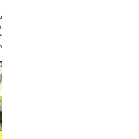
á
,
ó
n