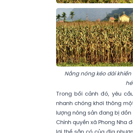
Nắng nóng kéo dài khiến n
hé
Trong bối cảnh đó, yêu cầu
nhanh chóng khơi thông một 
lượng nông sản đang bị dồn ứ
Chính quyền xã Phong Nha đ
lợi thế sẵn có của địa phương