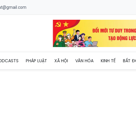
uat@gmail.com
hành “điểm tựa” cho nông sản Quảng Trị mùa nắng nóng
ODCASTS
PHÁP LUẬT
XÃ HỘI
VĂN HÓA
KINH TẾ
BẤT Đ