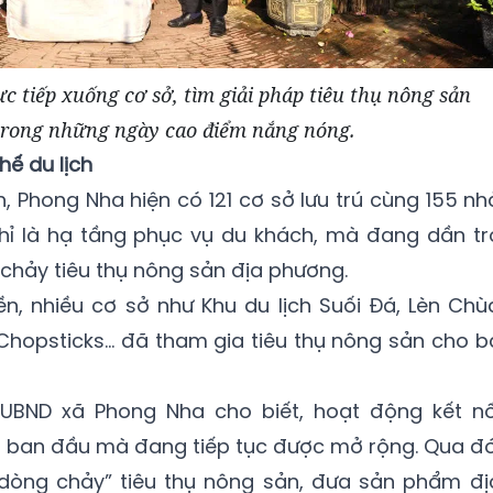
 tiếp xuống cơ sở, tìm giải pháp tiêu thụ nông sản
trong những ngày cao điểm nắng nóng.
hế du lịch
h, Phong Nha hiện có 121 cơ sở lưu trú cùng 155 nh
hỉ là hạ tầng phục vụ du khách, mà đang dần tr
hảy tiêu thụ nông sản địa phương.
ền, nhiều cơ sở như Khu du lịch Suối Đá, Lèn Chù
hopsticks… đã tham gia tiêu thụ nông sản cho b
 UBND xã Phong Nha cho biết, hoạt động kết nố
m ban đầu mà đang tiếp tục được mở rộng. Qua đó
dòng chảy” tiêu thụ nông sản, đưa sản phẩm đị