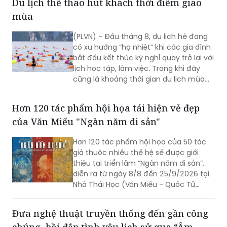
Du lịch thể thao hút khách thời điểm giao
trường đầu tư và tiềm năng phát triển
mùa
của Quảng Ninh tới bạn bè quốc tế...
(PLVN) - Đầu tháng 8, du lịch hè đang
có xu hướng “hạ nhiệt” khi các gia đình
bắt đầu kết thúc kỳ nghỉ quay trở lại với
lịch học tập, làm việc. Trong khi đây
cũng là khoảng thời gian du lịch mùa
thu, du lịch quốc tế chưa thật sự “bùng
nổ”. Vì vậy, những giải đấu thể thao hứa
Hơn 120 tác phẩm hội họa tái hiện vẻ đẹp
hẹn sẽ thu hút lượng lớn du khách.
của Văn Miếu "Ngàn năm di sản"
Hơn 120 tác phẩm hội họa của 50 tác
giả thuộc nhiều thế hệ sẽ được giới
thiệu tại triển lãm “Ngàn năm di sản”,
diễn ra từ ngày 8/8 đến 25/9/2026 tại
Nhà Thái Học (Văn Miếu - Quốc Tử
Giám, Hà Nội). Sự kiện nằm trong chuỗi
hoạt động kỷ niệm 950 năm Quốc Tử
Đưa nghệ thuật truyền thống đến gần công
Giám (1076-2026), đồng thời hướng tới