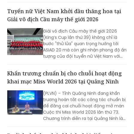
trận cuối.
Tuyển nữ Việt Nam khởi đầu thăng hoa tại
Giải vô địch Cầu mây thế giới 2026
Giải vô địch Cầu mây thế giới 2026
(King’s Cup lần thứ 39) không chỉ là
bước "thử lửa" quan trọng hướng tới
ASIAD 20 mà còn ghi nhận phong độ ấn
tượng của đội tuyển nữ Việt Nam với
chuỗi trận toàn thắng ngay trong
những ngày thi đấu đầu tiên.
Khẩn trương chuẩn bị cho chuỗi hoạt động
khai mạc Miss World 2026 tại Quảng Ninh
(PLVN) – Tỉnh Quảng Ninh đang khẩn
trương hoàn tất các công tác chuẩn bị
để đăng cai chuỗi hoạt động mở màn
Cuộc thi Miss World 2026 lần thứ 73.
Chương trình diễn ra tại Quảng Ninh là
cơ hội để giới thiệu những giá trị nổi bật
về thiên nhiên, văn hóa, con người, môi