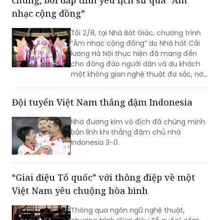
chúng, bồi đắp tình yêu lịch sử qua “Âm
kỷ niệm 81 năm Ngày Quốc khánh nước
Cộng hòa xã hội chủ nghĩa Việt Nam
nhạc cộng đồng”
(02/9/1945 - 02/9/2026).
Tối 2/8, tại Nhà Bát Giác, chương trình
“Âm nhạc cộng đồng” do Nhà hát Cải
lương Hà Nội thực hiện đã mang đến
cho đông đảo người dân và du khách
một không gian nghệ thuật đa sắc, nơi
những làn điệu cải lương, ca cổ, tân cổ
và các tiết mục múa hòa quyện trong
Đội tuyển Việt Nam thắng đậm Indonesia
không gian của phố đi bộ hồ Hoàn
Kiếm. Đặc biệt, chương trình có sự giao
Nhà đương kim vô địch đã chứng minh
lưu của các nghệ sĩ đến từ phương
bản lĩnh khi thắng đậm chủ nhà
Nam, góp phần tạo nên cuộc gặp gỡ
Indonesia 3-0.
nghệ thuật giàu cảm xúc.
“Giai điệu Tổ quốc” với thông điệp về một
Việt Nam yêu chuộng hòa bình
Thông qua ngôn ngữ nghệ thuật,