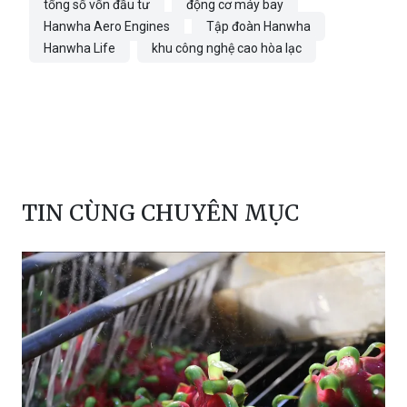
tổng số vốn đầu tư
động cơ máy bay
Hanwha Aero Engines
Tập đoàn Hanwha
Hanwha Life
khu công nghệ cao hòa lạc
TIN CÙNG CHUYÊN MỤC