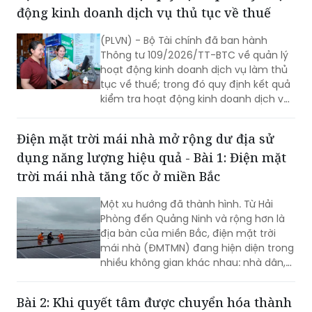
động kinh doanh dịch vụ thủ tục về thuế
dụng năng lượng hiệu quả.
(PLVN) - Bộ Tài chính đã ban hành
Thông tư 109/2026/TT-BTC về quản lý
hoạt động kinh doanh dịch vụ làm thủ
tục về thuế; trong đó quy định kết quả
kiểm tra hoạt động kinh doanh dịch vụ
làm thủ tục về thuế phải được công
khai trong 5 ngày làm việc.
Điện mặt trời mái nhà mở rộng dư địa sử
dụng năng lượng hiệu quả - Bài 1: Điện mặt
trời mái nhà tăng tốc ở miền Bắc
Một xu hướng đã thành hình. Từ Hải
Phòng đến Quảng Ninh và rộng hơn là
địa bàn của miền Bắc, điện mặt trời
mái nhà (ĐMTMN) đang hiện diện trong
nhiều không gian khác nhau: nhà dân,
cơ sở sản xuất, nhà máy, khu công
nghiệp và quan trọng hơn, các hệ
Bài 2: Khi quyết tâm được chuyển hóa thành
thống đã vận hành đang chứng minh