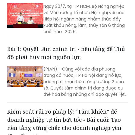
Ngày 30/7, tại TP HCM, Bộ Nông nghiệp
và Môi trường tổ chức Hội nghị với các
Hiệp hội ngành hàng nhằm thúc đẩy
xuất khẩu nông, lâm, thủy sản 6 tháng
cuối năm 2026.
Bài 1: Quyết tâm chính trị - nền tảng để Thủ
đô phát huy mọi nguồn lực
(PLVN) - Cùng với các địa phương
trong cả nước, TP Hà Nội đang nỗ lực,
hướng tới mục tiêu tăng trưởng 2 con
số. Quyết tâm chính trị đang được cụ
thể hóa bằng những chỉ đạo quyết liệt,
hành động đồng bộ và tinh thần dám
nghĩ, dám làm. Đây chính là những
Kiểm soát rủi ro pháp lý: “Tấm khiên” để
động lực quan trọng để TP khơi dậy
doanh nghiệp tự tin bứt tốc - Bài cuối: Tạo
khát vọng tăng trưởng, cũng là nền
tảng để Thủ đô phát huy mọi nguồn
nền tảng vững chắc cho doanh nghiệp yên
lực, tạo đà bứt phá trong giai đoạn