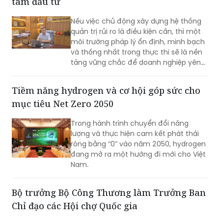
tâm đầu tư
phát triển mới…
Nếu việc chủ động xây dựng hệ thống
quản trị rủi ro là điều kiện cần, thì một
môi trường pháp lý ổn định, minh bạch
và thống nhất trong thực thi sẽ là nền
tảng vững chắc để doanh nghiệp yên
tâm đầu tư dài hạn. Cùng với nỗ lực
nâng cao năng lực tuân thủ từ phía
Tiềm năng hydrogen và cơ hội góp sức cho
doanh nghiệp, việc tiếp tục hoàn thiện
mục tiêu Net Zero 2050
thể chế, tăng tính dự báo và thống
nhất trong áp dụng pháp luật sẽ tạo
Trong hành trình chuyển đổi năng
điều kiện cho hoạt động sản xuất, kinh
lượng và thực hiện cam kết phát thải
doanh phát triển bền vững.
ròng bằng “0” vào năm 2050, hydrogen
đang mở ra một hướng đi mới cho Việt
Nam.
Bộ trưởng Bộ Công Thương làm Trưởng Ban
Chỉ đạo các Hội chợ Quốc gia