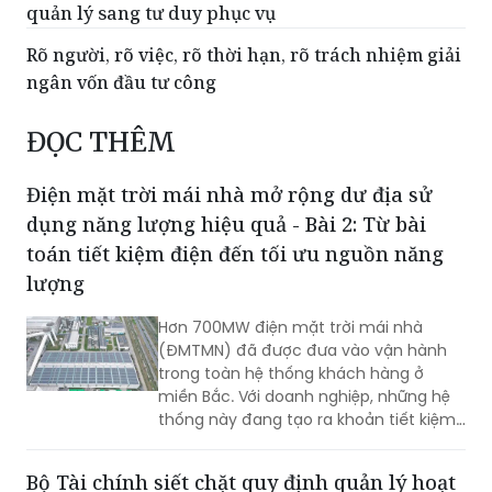
quản lý sang tư duy phục vụ
Rõ người, rõ việc, rõ thời hạn, rõ trách nhiệm giải
ngân vốn đầu tư công
ĐỌC THÊM
Điện mặt trời mái nhà mở rộng dư địa sử
dụng năng lượng hiệu quả - Bài 2: Từ bài
toán tiết kiệm điện đến tối ưu nguồn năng
lượng
Hơn 700MW điện mặt trời mái nhà
(ĐMTMN) đã được đưa vào vận hành
trong toàn hệ thống khách hàng ở
miền Bắc. Với doanh nghiệp, những hệ
thống này đang tạo ra khoản tiết kiệm
hàng tỷ đồng mỗi tháng. Kết quả này
cho thấy Việt Nam có thể tích hợp
Bộ Tài chính siết chặt quy định quản lý hoạt
nhiều mục tiêu trong cái nhìn mới về sử