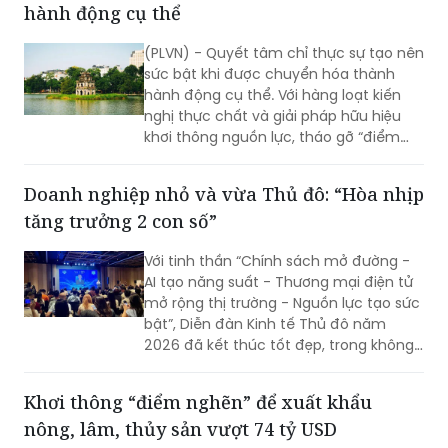
hành động cụ thể
được giá trị thực tế…
(PLVN) - Quyết tâm chỉ thực sự tạo nên
sức bật khi được chuyển hóa thành
hành động cụ thể. Với hàng loạt kiến
nghị thực chất và giải pháp hữu hiệu
khơi thông nguồn lực, tháo gỡ “điểm
nghẽn” về đầu tư, đất đai, hạ tầng và
môi trường kinh doanh (KD), hy vọng Hà
Doanh nghiệp nhỏ và vừa Thủ đô: “Hòa nhịp
Nội sẽ tạo nền tảng để mở rộng không
tăng trưởng 2 con số”
gian phát triển, hiện thực hóa mục tiêu
tăng trưởng cao và bền vững.
Với tinh thần “Chính sách mở đường -
AI tạo năng suất - Thương mại điện tử
mở rộng thị trường - Nguồn lực tạo sức
bật”, Diễn đàn Kinh tế Thủ đô năm
2026 đã kết thúc tốt đẹp, trong không
khí đổi mới, quyết tâm và khát vọng
phát triển mạnh mẽ của Thủ đô.
Khơi thông “điểm nghẽn” để xuất khẩu
nông, lâm, thủy sản vượt 74 tỷ USD