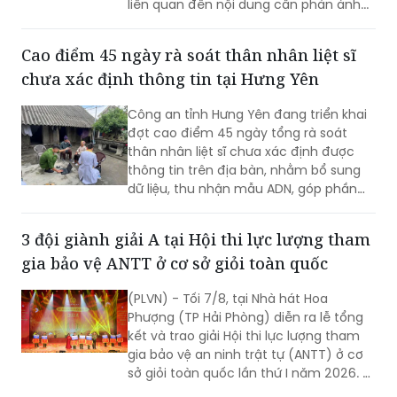
liên quan đến nội dung cần phản ánh...
Cao điểm 45 ngày rà soát thân nhân liệt sĩ
chưa xác định thông tin tại Hưng Yên
Công an tỉnh Hưng Yên đang triển khai
đợt cao điểm 45 ngày tổng rà soát
thân nhân liệt sĩ chưa xác định được
thông tin trên địa bàn, nhằm bổ sung
dữ liệu, thu nhận mẫu ADN, góp phần
xác định danh tính hài cốt liệt sĩ còn
thiếu thông tin.
3 đội giành giải A tại Hội thi lực lượng tham
gia bảo vệ ANTT ở cơ sở giỏi toàn quốc
(PLVN) - Tối 7/8, tại Nhà hát Hoa
Phượng (TP Hải Phòng) diễn ra lễ tổng
kết và trao giải Hội thi lực lượng tham
gia bảo vệ an ninh trật tự (ANTT) ở cơ
sở giỏi toàn quốc lần thứ I năm 2026. 3
đội đến từ Hà Nội, TP Hồ Chí Minh và Hải