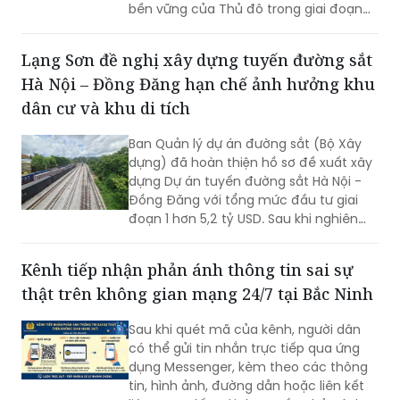
bền vững của Thủ đô trong giai đoạn
mới, Phó Giám đốc Sở Nội vụ thành phố
Hà Nội Ngô Minh Hoàng cho rằng, điểm
Lạng Sơn đề nghị xây dựng tuyến đường sắt
quan trọng của Nghị quyết số
Hà Nội – Đồng Đăng hạn chế ảnh hưởng khu
57/2026/NQ-HĐND là tạo lập cơ chế
đầu tư có trọng tâm cho nguồn nhân
dân cư và khu di tích
lực, gắn đào tạo, bồi dưỡng với nhu cầu
sử dụng và yêu cầu giải quyết những
Ban Quản lý dự án đường sắt (Bộ Xây
vấn đề thực tiễn của Thành phố.
dựng) đã hoàn thiện hồ sơ đề xuất xây
dựng Dự án tuyến đường sắt Hà Nội -
Đồng Đăng với tổng mức đầu tư giai
đoạn 1 hơn 5,2 tỷ USD. Sau khi nghiên
cứu hồ sơ dự án, UBND tỉnh Lạng Sơn đã
có góp ý một số nội dung, trong đó đề
Kênh tiếp nhận phản ánh thông tin sai sự
nghị nghiên cứu hướng tuyến đảm bảo
thật trên không gian mạng 24/7 tại Bắc Ninh
hạn chế tối đa ảnh hưởng hưởng đến
trường học, khu dân cư và khu di tích
Sau khi quét mã của kênh, người dân
lịch sử.
có thể gửi tin nhắn trực tiếp qua ứng
dụng Messenger, kèm theo các thông
tin, hình ảnh, đường dẫn hoặc liên kết