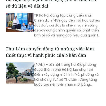
sở dữ liệu về đất đai
TP Hà Nội đang tập trung triển khai
Chiến dịch "45 ngày đêm số hóa dữ liệu
đất đai", coi đây là nhiệm vụ nền tảng
để xây dựng chính quyền số, phát triển
kinh tế số và nâng cao hiệu quả quản lý
nhà nước về đất đai và đã đạt được
những kết quả rất đáng chú ý.
Thư Lâm chuyển động từ những việc làm
thiết thực vì hạnh phúc của Nhân dân
(PLVN) - Là một trong hai địa phương
được thành phố Hà Nội lựa chọn thí
điểm xây dựng mô hình “xã, phường xã
hội chủ nghĩa”, xã Thư Lâm đang từng
bước tạo nên diện mạo mới bằng
những việc làm cụ thể, thiết thực. Từ
những tuyến đường được chỉnh trang,
hàng cây, bồn hoa được chăm sóc đến
các ao hồ được cải tạo, làm sạch…, tất