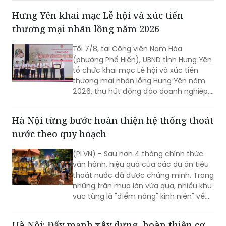
Phòng giảnh giải cao nhất.
Hưng Yên khai mạc Lễ hội và xúc tiến
thương mại nhãn lồng năm 2026
Tối 7/8, tại Công viên Nam Hòa
(phường Phố Hiến), UBND tỉnh Hưng Yên
tổ chức khai mạc Lễ hội và xúc tiến
thương mại nhãn lồng Hưng Yên năm
2026, thu hút đông đảo doanh nghiệp,
hợp tác xã, nhà vườn và du khách
tham dự.
Hà Nội từng bước hoàn thiện hệ thống thoát
nước theo quy hoạch
(PLVN) - Sau hơn 4 tháng chính thức
vận hành, hiệu quả của các dự án tiêu
thoát nước đã được chứng minh. Trong
những trận mưa lớn vừa qua, nhiều khu
vực từng là "điểm nóng" kinh niên" về
úng ngập đã ghi nhận sự cải thiện đáng
kể.
Hà Nội: Đẩy mạnh xây dựng, hoàn thiện cơ