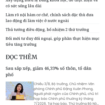
Kiên quyết không hạ các chỉ tiêu về chất lượng
Xây dựng Điều lệ Đảng khoa học, dễ thực hiện và
có sức sống lâu dài
Làm rõ nội hàm cơ chế, chính sách đặc thù đưa
lao động đi làm việc ở nước ngoài
Thủ tướng điều động, bổ nhiệm 2 thứ trưởng
Đổi mới tư duy đối ngoại, góp phần thực hiện mục
tiêu tăng trưởng
ĐỌC THÊM
Sau sắp xếp, giảm 46,33% số thôn, tổ dân
phố
Chiều 3/8, Bộ trưởng, Chủ nhiệm Văn