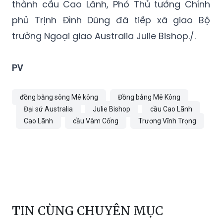
vào hoạt động.
Sáng cùng ngày, trước khi tham dự Lễ khánh
thành cầu Cao Lãnh, Phó Thủ tướng Chính
phủ Trịnh Đình Dũng đã tiếp xã giao Bộ
trưởng Ngoại giao Australia Julie Bishop./.
PV
đồng bằng sông Mê kông
Đồng bằng Mê Kông
Đại sứ Australia
Julie Bishop
cầu Cao Lãnh
Cao Lãnh
cầu Vàm Cống
Trương Vĩnh Trọng