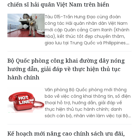
gồm dự kiến biểu quyết thông qua
nhiều dự án luật quan trọng...
Tàu 015 - Trần Hưng Đạo rèn luyện bản lĩnh
chiến sĩ hải quân Việt Nam trên biển
Tàu 015-Trần Hưng Đạo cùng đoàn
công tác Hải quân nhân dân Việt Nam
mới cập Quân cảng Cam Ranh (Khánh
Hòa), kết thúc tốt đẹp chuyến thăm,
giao lưu tại Trung Quốc và Philippines.
Trong điều kiện hoạt động liên tục trên
biển, tàu đã duy trì nghiêm các chế độ
Bộ Quốc phòng công khai đường dây nóng
trực sẵn sàng chiến đấu, trực canh, đi
hướng dẫn, giải đáp về thực hiện thủ tục
ca; tổ chức luyện tập các phương án...
hành chính
Văn phòng Bộ Quốc phòng mới thông
báo về việc công khai thông tin, số điện
thoại hỗ trợ, hướng dẫn, giải đáp về
thực hiện thủ tục hành chính; danh
sách cán bộ, nhân viên làm việc tại Bộ