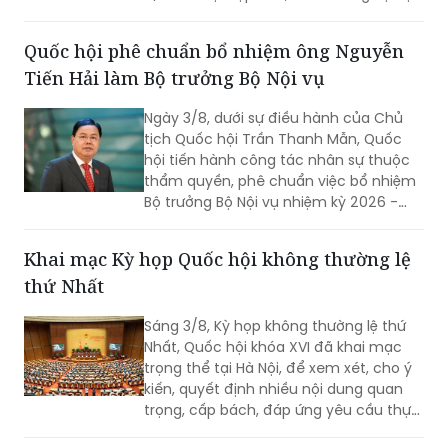
phòng Chính phủ Đặng Xuân Phong,
Người phát ngôn của Chính phủ, chủ trì
họp báo Chính phủ thường kỳ tháng
7/2026. Tại họp báo, Thứ trưởng Bộ Nội
vụ Nguyễn Thị Hà đã thông tin về kết
quả sắp xếp các thôn, tổ dân phố trên
Quốc hội phê chuẩn bổ nhiệm ông Nguyễn
toàn quốc.
Tiến Hải làm Bộ trưởng Bộ Nội vụ
Ngày 3/8, dưới sự điều hành của Chủ
tịch Quốc hội Trần Thanh Mẫn, Quốc
hội tiến hành công tác nhân sự thuộc
thẩm quyền, phê chuẩn việc bổ nhiệm
Bộ trưởng Bộ Nội vụ nhiệm kỳ 2026 -
2031 đối với ông Nguyễn Tiến Hải, Ủy
viên Ban Chấp hành Trung ương Đảng,
Khai mạc Kỳ họp Quốc hội không thường lệ
quyền Bộ trưởng Bộ Nội vụ.
thứ Nhất
Sáng 3/8, Kỳ họp không thường lệ thứ
Nhất, Quốc hội khóa XVI đã khai mạc
trọng thể tại Hà Nội, để xem xét, cho ý