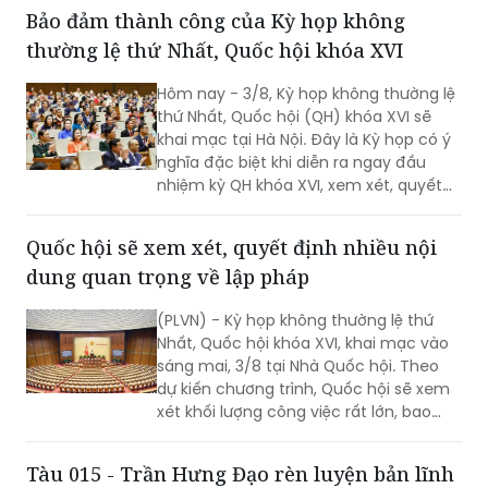
kiến, quyết định nhiều nội dung quan
trọng, cấp bách, đáp ứng yêu cầu thực
tiễn, vì sự phát triển nhanh, bền vững
của đất nước.
Bảo đảm thành công của Kỳ họp không
thường lệ thứ Nhất, Quốc hội khóa XVI
Hôm nay - 3/8, Kỳ họp không thường lệ
thứ Nhất, Quốc hội (QH) khóa XVI sẽ
khai mạc tại Hà Nội. Đây là Kỳ họp có ý
nghĩa đặc biệt khi diễn ra ngay đầu
nhiệm kỳ QH khóa XVI, xem xét, quyết
định nhiều nội dung quan trọng về
công tác lập pháp, công tác nhân sự
Quốc hội sẽ xem xét, quyết định nhiều nội
và các vấn đề thuộc thẩm quyền của
dung quan trọng về lập pháp
QH. Việc các cơ quan của QH và Chính
phủ khẩn trương hoàn tất công tác
(PLVN) - Kỳ họp không thường lệ thứ
chuẩn bị cho thấy quyết tâm đưa các
Nhất, Quốc hội khóa XVI, khai mạc vào
chủ trương của Đảng nhanh chóng đi
sáng mai, 3/8 tại Nhà Quốc hội. Theo
vào cuộc sống thông qua những quyết
dự kiến chương trình, Quốc hội sẽ xem
sách kịp thời của QH.
xét khối lượng công việc rất lớn, bao