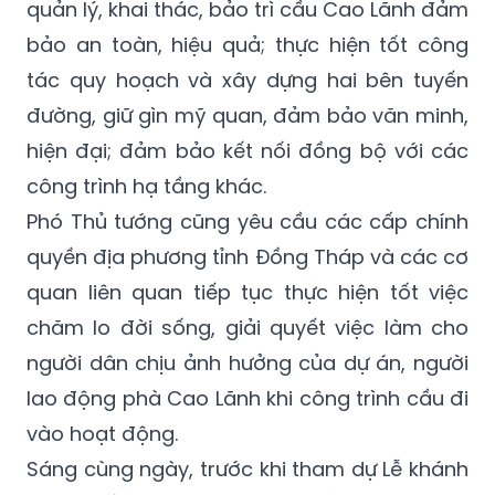
hiệu quả, Phó Thủ tướng Trịnh Đình Dũng đề
nghị Bộ Giao thông vận tải chỉ đạo tổ chức
quản lý, khai thác, bảo trì cầu Cao Lãnh đảm
bảo an toàn, hiệu quả; thực hiện tốt công
tác quy hoạch và xây dựng hai bên tuyến
đường, giữ gìn mỹ quan, đảm bảo văn minh,
hiện đại; đảm bảo kết nối đồng bộ với các
công trình hạ tầng khác.
Phó Thủ tướng cũng yêu cầu các cấp chính
quyền địa phương tỉnh Đồng Tháp và các cơ
quan liên quan tiếp tục thực hiện tốt việc
chăm lo đời sống, giải quyết việc làm cho
người dân chịu ảnh hưởng của dự án, người
lao động phà Cao Lãnh khi công trình cầu đi