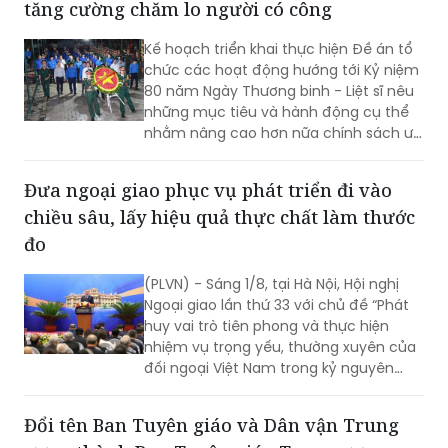
phận Một cửa Bộ Quốc phòng.
Kế hoạch mới nâng cao chính sách ưu đãi,
tăng cường chăm lo người có công
Kế hoạch triển khai thực hiện Đề án tổ
chức các hoạt động hướng tới Kỷ niệm
80 năm Ngày Thương binh - Liệt sĩ nêu
những mục tiêu và hành động cụ thể
nhằm nâng cao hơn nữa chính sách ưu
đãi, chăm lo đời sống người có công và
thân nhân người có công; xác định rõ
Đưa ngoại giao phục vụ phát triển đi vào
trách nhiệm của người đứng đầu các
chiều sâu, lấy hiệu quả thực chất làm thước
bộ, cơ quan trung ương và địa phương
trong tổ chức triển khai...
đo
(PLVN) - Sáng 1/8, tại Hà Nội, Hội nghị
Ngoại giao lần thứ 33 với chủ đề “Phát
huy vai trò tiên phong và thực hiện
nhiệm vụ trọng yếu, thường xuyên của
đối ngoại Việt Nam trong kỷ nguyên