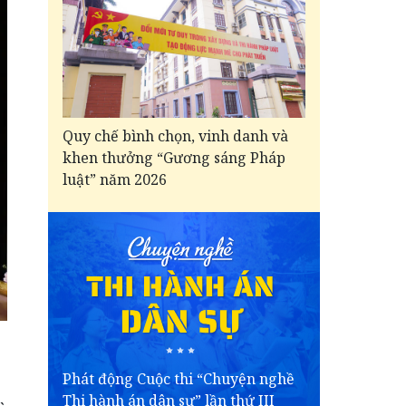
Quy chế bình chọn, vinh danh và
khen thưởng “Gương sáng Pháp
luật” năm 2026
Phát động Cuộc thi “Chuyện nghề
Thi hành án dân sự” lần thứ III