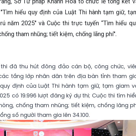
rang, Sở Tư pháp Khánh Hòa tổ chức lễ tổng kết v
n "Tìm hiểu quy định của Luật Thi hành tạm giữ, tạ
trú năm 2025" và Cuộc thi trực tuyến “Tìm hiểu qu
chống tham nhũng; tiết kiệm, chống lãng phí".
 thi đã thu hút đông đảo cán bộ, công chức, viê
 các tầng lớp nhân dân trên địa bàn tỉnh tham gia
 quy định của Luật Thi hành tạm giữ, tạm giam v
25 có 19.996 lượt đăng ký dự thi; Cuộc thi tìm hiể
hòng, chống tham nhũng; tiết kiệm, chống lãng ph
tổng số người tham gia lên 34.100.