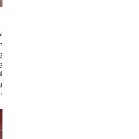
i
m
g
g
ề
g
n