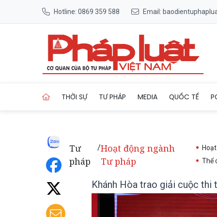
Hotline: 0869 359 588
Email: baodientuphapl
Trang chủ Khánh Hòa trao giả
THỜI SỰ
TƯ PHÁP
MEDIA
QUỐC TẾ
P
Tư
Hoạt động ngành
/
Hoạt
pháp
Tư pháp
Thể 
Khánh Hòa trao giải cuộc thi 