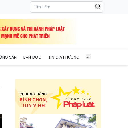
ỘNG SẢN
BẠN ĐỌC
TIN ĐỊA PHƯƠNG
3