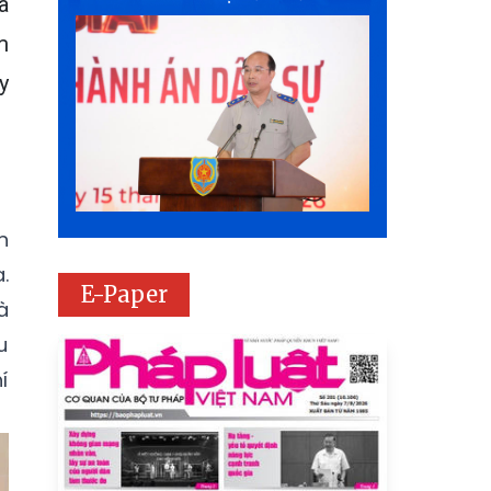
à
m
y
n
.
E-Paper
à
u
í