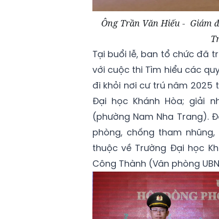
Ông Trần Văn Hiếu - Giám đố
T
Tại buổi lễ, ban tổ chức đã t
với cuộc thi Tìm hiểu các q
đi khỏi nơi cư trú năm 2025 t
Đại học Khánh Hòa; giải 
(phường Nam Nha Trang). Đối
phòng, chống tham nhũng, t
thuộc về Trường Đại học Kh
Công Thành (Văn phòng UBND