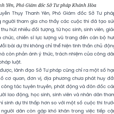
h Yên, Phó Giám đốc Sở Tư pháp Khánh Hòa
Nguyễn Thụy Thanh Yên, Phó Giám đốc Sở Tư phá
g người tham gia cho thấy các cuộc thi đã tạo sứ
 thu hút nhiều đối tượng, từ học sinh, sinh viên, giá
n chức, chiến sĩ lực lượng vũ trang đến cán bộ hư
Mỗi bài dự thi không chỉ thể hiện tinh thần chủ độn
 mà còn phản ánh ý thức, trách nhiệm của công dâ
pháp luật.
được, lãnh đạo Sở Tư pháp cũng chỉ ra một số hạ
số cơ quan, đơn vị, địa phương chưa phát huy đầ
ng công tác tuyên truyền, phát động và đôn đốc cá
ười lao động, học sinh, sinh viên và nhân dân tha
thí sinh dự thi thấp hơn so với một số cuộc thi trướ
 người dân còn gặp khó khăn trong việc tiếp cậ