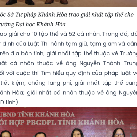
c Sở Tư pháp Khánh Hòa trao giải nhất tập thể cho
rường Đại học Khánh Hòa
rao giải cho 10 tập thể và 52 cá nhân. Trong đó, đố
uy định của Luật Thi hành tạm giữ, tạm giam và cấ
rên địa bàn tỉnh, giải nhất tập thể thuộc về Trườn
nhất cá nhân thuộc về ông Nguyễn Thành Trun
 với cuộc thi Tìm hiểu quy định của pháp luật v
iết kiệm, chống lãng phí, giải nhất tập thể cũn
ánh Hòa; giải nhất cá nhân thuộc về ông Nguyễ
 tỉnh).