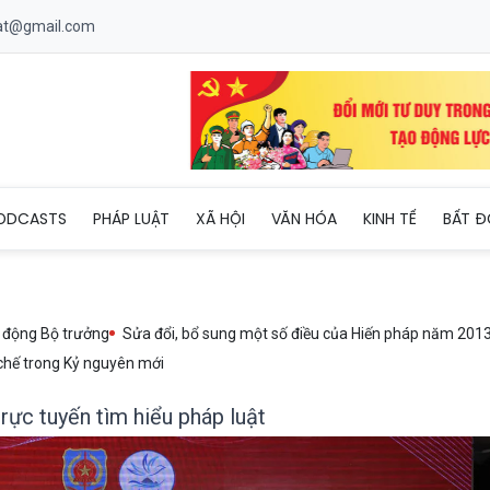
uat@gmail.com
i cuộc thi trực tuyến tìm hiểu pháp luật
ODCASTS
PHÁP LUẬT
XÃ HỘI
VĂN HÓA
KINH TẾ
BẤT Đ
 động Bộ trưởng
Sửa đổi, bổ sung một số điều của Hiến pháp năm 201
chế trong Kỷ nguyên mới
trực tuyến tìm hiểu pháp luật