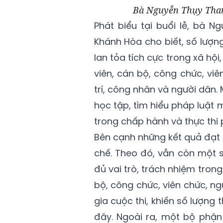
Bà Nguyễn Thụy Than
Phát biểu tại buổi lễ, bà 
Khánh Hòa cho biết, số lượn
lan tỏa tích cực trong xã hội,
viên, cán bộ, công chức, viê
trí, công nhân và người dân. 
học tập, tìm hiểu pháp luật
trong chấp hành và thực thi 
Bên cạnh những kết quả đạt 
chế. Theo đó, vẫn còn một 
đủ vai trò, trách nhiệm tro
bộ, công chức, viên chức, ng
gia cuộc thi, khiến số lượng 
đây. Ngoài ra, một bộ phận