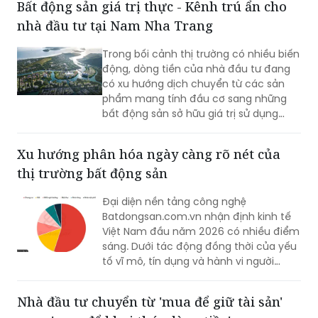
Bất động sản giá trị thực - Kênh trú ẩn cho
thực và xu hướng lựa chọn sản phẩm
nhà đầu tư tại Nam Nha Trang
mang giá trị sử dụng bền vững.
Trong bối cảnh thị trường có nhiều biến
động, dòng tiền của nhà đầu tư đang
có xu hướng dịch chuyển từ các sản
phẩm mang tính đầu cơ sang những
bất động sản sở hữu giá trị sử dụng
thực. Tại khu vực phía Nam TP Nha
Trang, dự án Charmora City được giới
Xu hướng phân hóa ngày càng rõ nét của
thiệu là điểm đến mới nhờ yếu tố pháp
thị trường bất động sản
lý rõ ràng và khả năng đáp ứng nhu cầu
an cư.
Đại diện nền tảng công nghệ
Batdongsan.com.vn nhận định kinh tế
Việt Nam đầu năm 2026 có nhiều điểm
sáng. Dưới tác động đồng thời của yếu
tố vĩ mô, tín dụng và hành vi người
mua, xu hướng phân hóa của thị trường
bất động sản ngày càng rõ nét.
Nhà đầu tư chuyển từ 'mua để giữ tài sản'