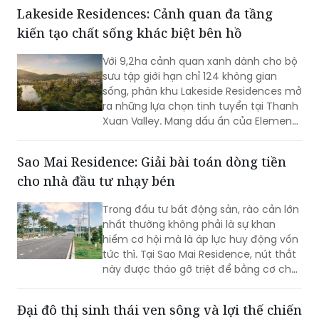
trước một bước, trước khi những người
Lakeside Residences: Cảnh quan đa tầng
khác nhận ra.
kiến tạo chất sống khác biệt bên hồ
Với 9,2ha cảnh quan xanh dành cho bộ
sưu tập giới hạn chỉ 124 không gian
sống, phân khu Lakeside Residences mở
ra những lựa chọn tinh tuyển tại Thanh
Xuan Valley. Mang dấu ấn của Element
Design Studio (Singapore), nơi đây tôn
vinh vẻ đẹp của những “ngôi nhà ẩn
Sao Mai Residence: Giải bài toán dòng tiền
dưới tán thông cổ thụ” bằng trải
cho nhà đầu tư nhạy bén
nghiệm đa tầng và chuẩn mực resort-
living quốc tế.
Trong đầu tư bất động sản, rào cản lớn
nhất thường không phải là sự khan
hiếm cơ hội mà là áp lực huy động vốn
tức thì. Tại Sao Mai Residence, nút thắt
này được tháo gỡ triệt để bằng cơ chế
đòn bẩy thông minh, giúp nhà đầu tư
biến cơ hội thành tài sản thực thông
Đại đô thị sinh thái ven sông và lợi thế chiến
qua lộ trình tài chính linh hoạt.