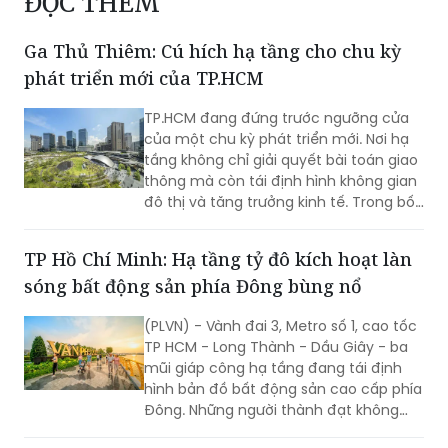
ĐỌC THÊM
Ga Thủ Thiêm: Cú hích hạ tầng cho chu kỳ
phát triển mới của TP.HCM
TP.HCM đang đứng trước ngưỡng cửa
của một chu kỳ phát triển mới. Nơi hạ
tầng không chỉ giải quyết bài toán giao
thông mà còn tái định hình không gian
đô thị và tăng trưởng kinh tế. Trong bối
cảnh đó, Ga Thủ Thiêm cùng đề xuất
mô hình TOD 5.0 từ SonKim Land được
TP Hồ Chí Minh: Hạ tầng tỷ đô kích hoạt làn
kỳ vọng sẽ trở thành cú hích cho một
sóng bất động sản phía Đông bùng nổ
cực tăng trưởng mới của thành phố.
(PLVN) - Vành đai 3, Metro số 1, cao tốc
TP HCM - Long Thành - Dầu Giây - ba
mũi giáp công hạ tầng đang tái định
hình bản đồ bất động sản cao cấp phía
Đông. Những người thành đạt không
chờ thị trường xác nhận - họ sẽ đi