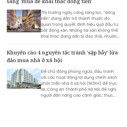
sang 'mua để khai thác dòng tiền'
Thị trường ngày càng sàng lọc, “dòng
tiền” đang dần trở thành thước đo
quan trọng quyết định hiệu quả đầu tư
bất động sản. Những tài sản không thể
khai thác đang dần bị đào thải, nhường
chỗ cho các sản phẩm vừa sở hữu giá
trị tích lũy, vừa tạo ra nguồn thu thực.
Khuyến cáo 4 nguyên tắc tránh 'sập bẫy' lừa
Trong xu hướng đó, tổ hợp căn hộ
đảo mua nhà ở xã hội
Newtown Diamond càng trở nên thu
hút sự quan tâm của các nhà đầu tư.
Để chủ động phòng ngừa, đấu tranh
với các hoạt động lợi dụng chính sách
phát triển nhà ở xã hội (NƠXH) để trục
lợi, Công an Thành phố Hà Nội đề nghị
người dân nâng cao cảnh giác, thực
hiện nghiêm 4 nội dung...