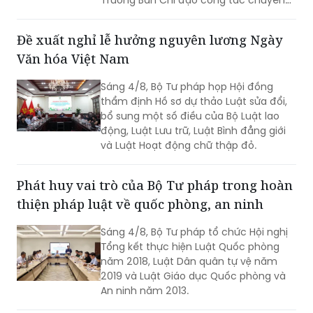
đổi số của Hệ thống Thi hành án dân sự
(Ban Chỉ đạo).
Đề xuất nghỉ lễ hưởng nguyên lương Ngày
Văn hóa Việt Nam
Sáng 4/8, Bộ Tư pháp họp Hội đồng
thẩm định Hồ sơ dự thảo Luật sửa đổi,
bổ sung một số điều của Bộ Luật lao
động, Luật Lưu trữ, Luật Bình đẳng giới
và Luật Hoạt động chữ thập đỏ.
Phát huy vai trò của Bộ Tư pháp trong hoàn
thiện pháp luật về quốc phòng, an ninh
Sáng 4/8, Bộ Tư pháp tổ chức Hội nghị
Tổng kết thực hiện Luật Quốc phòng
năm 2018, Luật Dân quân tự vệ năm
2019 và Luật Giáo dục Quốc phòng và
An ninh năm 2013.