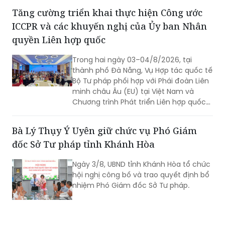
Tăng cường triển khai thực hiện Công ước
ICCPR và các khuyến nghị của Ủy ban Nhân
quyền Liên hợp quốc
Trong hai ngày 03–04/8/2026, tại
thành phố Đà Nẵng, Vụ Hợp tác quốc tế
Bộ Tư pháp phối hợp với Phái đoàn Liên
minh châu Âu (EU) tại Việt Nam và
Chương trình Phát triển Liên hợp quốc
(UNDP) tại Việt Nam tổ chức Hội thảo
về thực hiện các khuyến nghị của Ủy
Bà Lý Thụy Ý Uyên giữ chức vụ Phó Giám
ban Nhân quyền Liên hợp quốc đối với
đốc Sở Tư pháp tỉnh Khánh Hòa
Báo cáo định kỳ lần thứ tư của Việt
Nam về thực hiện Công ước quốc tế về
Ngày 3/8, UBND tỉnh Khánh Hòa tổ chức
các quyền dân sự và chính trị (ICCPR)
hội nghị công bố và trao quyết định bổ
và Hội nghị tập huấn về thực hiện Công
nhiệm Phó Giám đốc Sở Tư pháp.
ước ICCPR. Đây là chuỗi hoạt động
được triển khai trong khuôn khổ Dự án
“Tăng cường pháp luật và tư pháp tại
Việt Nam giai đoạn II” (EU JULE II), góp