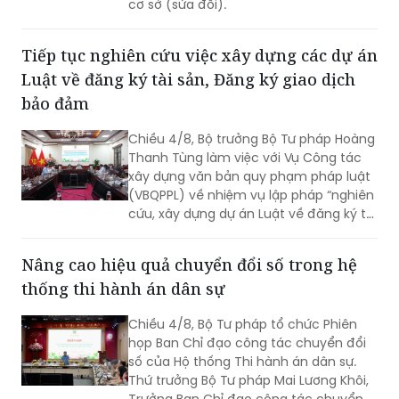
cơ sở (sửa đổi).
Tiếp tục nghiên cứu việc xây dựng các dự án
Luật về đăng ký tài sản, Đăng ký giao dịch
bảo đảm
Chiều 4/8, Bộ trưởng Bộ Tư pháp Hoàng
Thanh Tùng làm việc với Vụ Công tác
xây dựng văn bản quy phạm pháp luật
(VBQPPL) về nhiệm vụ lập pháp “nghiên
cứu, xây dựng dự án Luật về đăng ký tài
sản” và “rà soát, sửa đổi Luật Đăng ký
giao dịch bảo đảm”. Cùng dự có Thứ
Nâng cao hiệu quả chuyển đổi số trong hệ
trưởng Đặng Hoàng Oanh.
thống thi hành án dân sự
Chiều 4/8, Bộ Tư pháp tổ chức Phiên
họp Ban Chỉ đạo công tác chuyển đổi
số của Hộ thống Thi hành án dân sự.
Thứ trưởng Bộ Tư pháp Mai Lương Khôi,
Trưởng Ban Chỉ đạo công tác chuyển