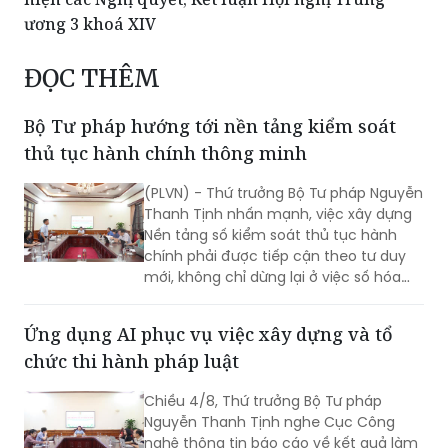
ương 3 khoá XIV
ĐỌC THÊM
Bộ Tư pháp hướng tới nền tảng kiểm soát
thủ tục hành chính thông minh
(PLVN) - Thứ trưởng Bộ Tư pháp Nguyễn
Thanh Tịnh nhấn mạnh, việc xây dựng
Nền tảng số kiểm soát thủ tục hành
chính phải được tiếp cận theo tư duy
mới, không chỉ dừng lại ở việc số hóa
các quy trình, biểu mẫu hay thay thế
một số thao tác thủ công bằng công
Ứng dụng AI phục vụ việc xây dựng và tổ
nghệ, mà phải hướng tới xây dựng một
chức thi hành pháp luật
nền tảng thực sự thông minh, chủ
động, dựa trên dữ liệu và tạo ra giá trị
Chiều 4/8, Thứ trưởng Bộ Tư pháp
gia tăng cho công tác quản lý nhà
Nguyễn Thanh Tịnh nghe Cục Công
nước.
nghệ thông tin báo cáo về kết quả làm