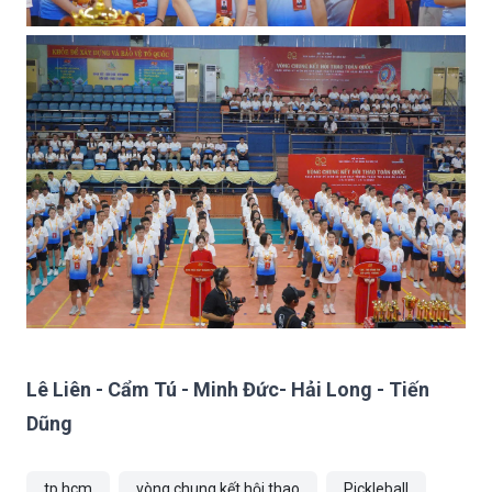
Lê Liên - Cẩm Tú - Minh Đức- Hải Long - Tiến
Dũng
tp.hcm
vòng chung kết hội thao
Pickleball