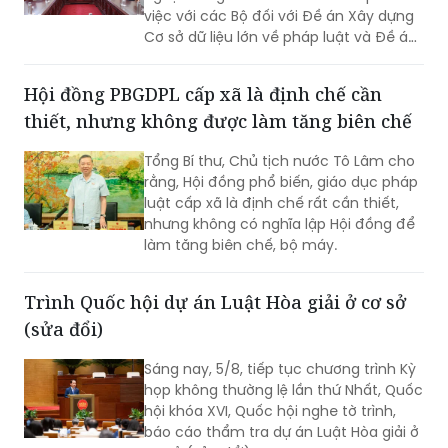
việc với các Bộ đối với Đề án Xây dựng
Cơ sở dữ liệu lớn về pháp luật và Đề án
Ứng dụng trí tuệ nhân tạo trong xây
dựng và tổ chức thi hành pháp luật
Hội đồng PBGDPL cấp xã là định chế cần
trình Thủ tướng Chính phủ.
thiết, nhưng không được làm tăng biên chế
Tổng Bí thư, Chủ tịch nước Tô Lâm cho
rằng, Hội đồng phổ biến, giáo dục pháp
luật cấp xã là định chế rất cần thiết,
nhưng không có nghĩa lập Hội đồng để
làm tăng biên chế, bộ máy.
Trình Quốc hội dự án Luật Hòa giải ở cơ sở
(sửa đổi)
Sáng nay, 5/8, tiếp tục chương trình Kỳ
họp không thường lệ lần thứ Nhất, Quốc
hội khóa XVI, Quốc hội nghe tờ trình,
báo cáo thẩm tra dự án Luật Hòa giải ở