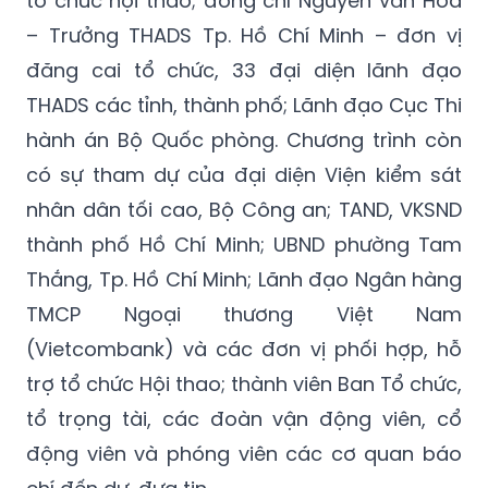
tổ chức hội thao; đồng chí Nguyễn Văn Hoà
– Trưởng THADS Tp. Hồ Chí Minh – đơn vị
đăng cai tổ chức, 33 đại diện lãnh đạo
THADS các tỉnh, thành phố; Lãnh đạo Cục Thi
hành án Bộ Quốc phòng. Chương trình còn
có sự tham dự của đại diện Viện kiểm sát
nhân dân tối cao, Bộ Công an; TAND, VKSND
thành phố Hồ Chí Minh; UBND phường Tam
Thắng, Tp. Hồ Chí Minh; Lãnh đạo Ngân hàng
TMCP Ngoại thương Việt Nam
(Vietcombank) và các đơn vị phối hợp, hỗ
trợ tổ chức Hội thao; thành viên Ban Tổ chức,
tổ trọng tài, các đoàn vận động viên, cổ
động viên và phóng viên các cơ quan báo