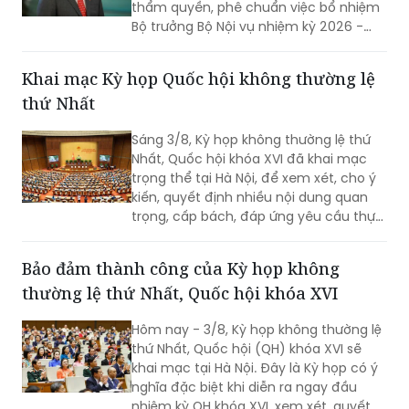
thẩm quyền, phê chuẩn việc bổ nhiệm
Bộ trưởng Bộ Nội vụ nhiệm kỳ 2026 -
2031 đối với ông Nguyễn Tiến Hải, Ủy
viên Ban Chấp hành Trung ương Đảng,
Khai mạc Kỳ họp Quốc hội không thường lệ
quyền Bộ trưởng Bộ Nội vụ.
thứ Nhất
Sáng 3/8, Kỳ họp không thường lệ thứ
Nhất, Quốc hội khóa XVI đã khai mạc
trọng thể tại Hà Nội, để xem xét, cho ý
kiến, quyết định nhiều nội dung quan
trọng, cấp bách, đáp ứng yêu cầu thực
tiễn, vì sự phát triển nhanh, bền vững
của đất nước.
Bảo đảm thành công của Kỳ họp không
thường lệ thứ Nhất, Quốc hội khóa XVI
Hôm nay - 3/8, Kỳ họp không thường lệ
thứ Nhất, Quốc hội (QH) khóa XVI sẽ
khai mạc tại Hà Nội. Đây là Kỳ họp có ý
nghĩa đặc biệt khi diễn ra ngay đầu
nhiệm kỳ QH khóa XVI, xem xét, quyết