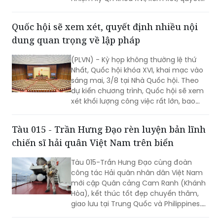
định nhiều nội dung quan trọng về
công tác lập pháp, công tác nhân sự
Quốc hội sẽ xem xét, quyết định nhiều nội
và các vấn đề thuộc thẩm quyền của
dung quan trọng về lập pháp
QH. Việc các cơ quan của QH và Chính
phủ khẩn trương hoàn tất công tác
(PLVN) - Kỳ họp không thường lệ thứ
chuẩn bị cho thấy quyết tâm đưa các
Nhất, Quốc hội khóa XVI, khai mạc vào
chủ trương của Đảng nhanh chóng đi
sáng mai, 3/8 tại Nhà Quốc hội. Theo
vào cuộc sống thông qua những quyết
dự kiến chương trình, Quốc hội sẽ xem
sách kịp thời của QH.
xét khối lượng công việc rất lớn, bao
gồm dự kiến biểu quyết thông qua
nhiều dự án luật quan trọng...
Tàu 015 - Trần Hưng Đạo rèn luyện bản lĩnh
chiến sĩ hải quân Việt Nam trên biển
Tàu 015-Trần Hưng Đạo cùng đoàn
công tác Hải quân nhân dân Việt Nam
mới cập Quân cảng Cam Ranh (Khánh
Hòa), kết thúc tốt đẹp chuyến thăm,
giao lưu tại Trung Quốc và Philippines.
Trong điều kiện hoạt động liên tục trên