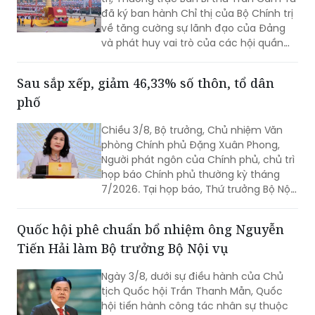
đã ký ban hành Chỉ thị của Bộ Chính trị
về tăng cường sự lãnh đạo của Đảng
và phát huy vai trò của các hội quần
chúng trong giai đoạn phát triển mới
(Chỉ thị số 11-CT/TW)
Sau sắp xếp, giảm 46,33% số thôn, tổ dân
phố
Chiều 3/8, Bộ trưởng, Chủ nhiệm Văn
phòng Chính phủ Đặng Xuân Phong,
Người phát ngôn của Chính phủ, chủ trì
họp báo Chính phủ thường kỳ tháng
7/2026. Tại họp báo, Thứ trưởng Bộ Nội
vụ Nguyễn Thị Hà đã thông tin về kết
quả sắp xếp các thôn, tổ dân phố trên
Quốc hội phê chuẩn bổ nhiệm ông Nguyễn
toàn quốc.
Tiến Hải làm Bộ trưởng Bộ Nội vụ
Ngày 3/8, dưới sự điều hành của Chủ
tịch Quốc hội Trần Thanh Mẫn, Quốc
hội tiến hành công tác nhân sự thuộc