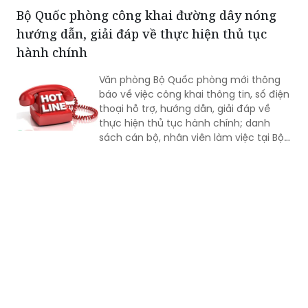
biển, tàu đã duy trì nghiêm các chế độ
Bộ Quốc phòng công khai đường dây nóng
trực sẵn sàng chiến đấu, trực canh, đi
hướng dẫn, giải đáp về thực hiện thủ tục
ca; tổ chức luyện tập các phương án...
hành chính
Văn phòng Bộ Quốc phòng mới thông
báo về việc công khai thông tin, số điện
thoại hỗ trợ, hướng dẫn, giải đáp về
thực hiện thủ tục hành chính; danh
sách cán bộ, nhân viên làm việc tại Bộ
phận Một cửa Bộ Quốc phòng.