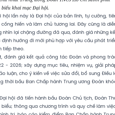
biểu khai mạc Đại hội.
hội lần này là Đại hội của bản lĩnh, tự cường, tiê
 cống hiến và làm chủ tương lai. Đây cũng là diễ
g nhìn lại chặng đường đã qua, đánh giá những kế
 định hướng đi mới phù hợp với yêu cầu phát triể
 tiếp theo.
ết, đánh giá kết quả công tác Đoàn và phong trà
22 - 2026; xây dựng mục tiêu, nhiệm vụ, giải phá
o luận, cho ý kiến về việc sửa đổi, bổ sung Điều l
ng thời bầu Ban Chấp hành Trung ương Đoàn khó
Đại hội đã tiến hành bầu Đoàn Chủ tịch, Đoàn Th
 biểu; thông qua chương trình và quy chế làm việc
chính trị, báo cáo kiểm điểm Ban Chấp hành Trun