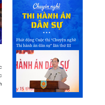
Phát động Cuộc thi “Chuyện nghề
Thi hành án dân sự” lần thứ III
c
c
h