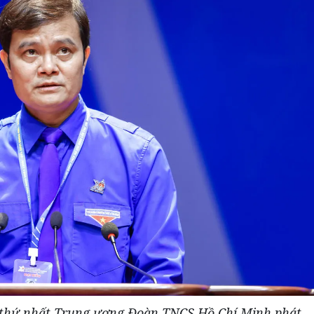
 thứ nhất Trung ương Đoàn TNCS Hồ Chí Minh phát