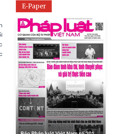
E-Paper
h
i
c
c
Báo Pháp luật Việt Nam số 201