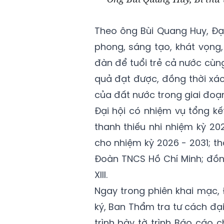
Theo ông Bùi Quang Huy, Đại 
phong, sáng tạo, khát vọng,
đàn để tuổi trẻ cả nước cùn
quả đạt được, đồng thời xác
của đất nước trong giai đoạn
Đại hội có nhiệm vụ tổng k
thanh thiếu nhi nhiệm kỳ 20
cho nhiệm kỳ 2026 - 2031; thả
Đoàn TNCS Hồ Chí Minh; đồ
XIII.
Ngay trong phiên khai mạc, 
ký, Ban Thẩm tra tư cách đại
trình bày tờ trình Báo cáo 