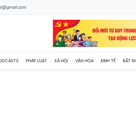
uat@gmail.com
oàn toàn quốc lần thứ XIII: Tuổi trẻ Việt Nam tiên phong tiến và
ODCASTS
PHÁP LUẬT
XÃ HỘI
VĂN HÓA
KINH TẾ
BẤT Đ