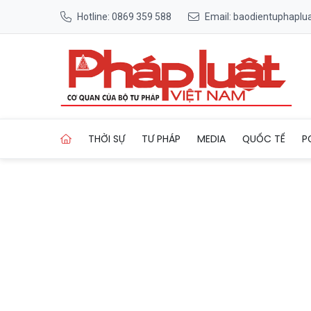
Hotline: 0869 359 588
Email: baodientuphapl
Trang chủ Khai mạc Đại hội Đ
THỜI SỰ
TƯ PHÁP
MEDIA
QUỐC TẾ
P