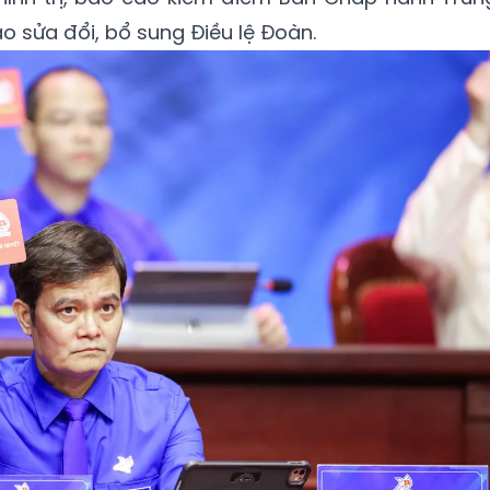
o sửa đổi, bổ sung Điều lệ Đoàn.