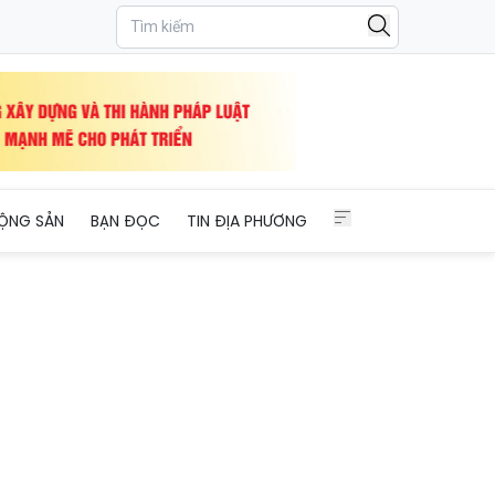
o kỷ nguyên mới
ỘNG SẢN
BẠN ĐỌC
TIN ĐỊA PHƯƠNG