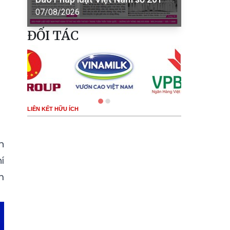
07/08/2026
ĐỐI TÁC
LIÊN KẾT HỮU ÍCH
n
í
m