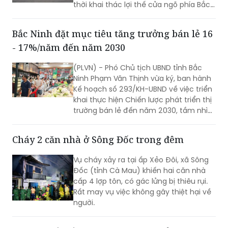
thời khai thác lợi thế cửa ngõ phía Bắc,
nông nghiệp công nghệ cao và bản sắc
văn hóa Jrai để mở rộng không gian
Bắc Ninh đặt mục tiêu tăng trưởng bán lẻ 16
phát triển.
- 17%/năm đến năm 2030
(PLVN) - Phó Chủ tịch UBND tỉnh Bắc
Ninh Phạm Văn Thịnh vừa ký, ban hành
Kế hoạch số 293/KH-UBND về việc triển
khai thực hiện Chiến lược phát triển thị
trường bán lẻ đến năm 2030, tầm nhìn
đến năm 2050 trên địa bàn tỉnh Bắc
Ninh.
Cháy 2 căn nhà ở Sông Đốc trong đêm
Vụ cháy xảy ra tại ấp Xẻo Đôi, xã Sông
Đốc (tỉnh Cà Mau) khiến hai căn nhà
cấp 4 lợp tôn, có gác lửng bị thiêu rụi.
Rất may vụ việc không gây thiệt hại về
người.