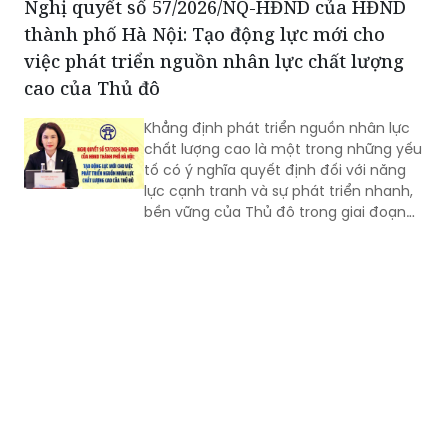
Nghị quyết số 57/2026/NQ-HĐND của HĐND
thành phố Hà Nội: Tạo động lực mới cho
việc phát triển nguồn nhân lực chất lượng
cao của Thủ đô
Khẳng định phát triển nguồn nhân lực
chất lượng cao là một trong những yếu
tố có ý nghĩa quyết định đối với năng
lực cạnh tranh và sự phát triển nhanh,
bền vững của Thủ đô trong giai đoạn
mới, Phó Giám đốc Sở Nội vụ thành phố
Hà Nội Ngô Minh Hoàng cho rằng, điểm
quan trọng của Nghị quyết số
57/2026/NQ-HĐND là tạo lập cơ chế
đầu tư có trọng tâm cho nguồn nhân
lực, gắn đào tạo, bồi dưỡng với nhu cầu
sử dụng và yêu cầu giải quyết những
vấn đề thực tiễn của Thành phố.