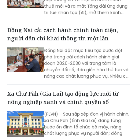
thuế mới và ra mắt Tổng đài ứng dụng
trí tuệ nhân tạo (AI), mở thêm kênh
cung cấp thông tin thuế qua nền tảng
thanh toán số.
Đồng Nai cải cách hành chính toàn diện,
người dân chỉ khai thông tin một lần
Đồng Nai đặt mục tiêu tạo bước đột
phá trong cải cách hành chính giai
đoạn 2026-2030 với trọng tâm là
chuyển đổi số, đơn giản hóa thủ tục và
nâng cao chất lượng phục vụ. Nhiều chỉ
tiêu được đặt ra nhằm rút ngắn thời
gian giải quyết, tăng sự hài lòng của
Xã Chư Păh (Gia Lai) tạo động lực mới từ
người dân và doanh nghiệp.
nông nghiệp xanh và chính quyền số
(PLVN) - Sau sắp xếp đơn vị hành chính,
xã Chư Păh (tỉnh Gia Lai) đang từng
bước ổn định tổ chức bộ máy, nâng
chất lượng phục vụ người dân; đồng