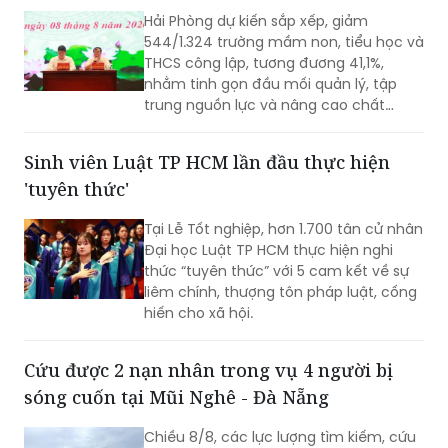
Hải Phòng dự kiến sắp xếp, giảm
544/1.324 trường mầm non, tiểu học và
THCS công lập, tương đương 41,1%,
nhằm tinh gọn đầu mối quản lý, tập
trung nguồn lực và nâng cao chất
lượng giáo dục. Việc sắp xếp phải hoàn
thành trước ngày 20/8/2026.
Sinh viên Luật TP HCM lần đầu thực hiện
'tuyên thức'
Tại Lễ Tốt nghiệp, hơn 1.700 tân cử nhân
Đại học Luật TP HCM thực hiện nghi
thức “tuyên thức” với 5 cam kết về sự
liêm chính, thượng tôn pháp luật, cống
hiến cho xã hội.
Cứu được 2 nạn nhân trong vụ 4 người bị
sóng cuốn tại Mũi Nghê - Đà Nẵng
Chiều 8/8, các lực lượng tìm kiếm, cứu