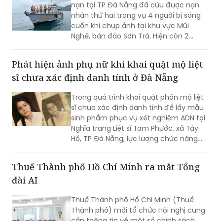
nạn tại TP Đà Nẵng đã cứu được nạn
nhân thứ hai trong vụ 4 người bị sóng
cuốn khi chụp ảnh tại khu vực Mũi
Nghê, bán đảo Sơn Trà. Hiện còn 2
người chưa tìm thấy.
Phát hiện ảnh phụ nữ khi khai quật mộ liệt
sĩ chưa xác định danh tính ở Đà Nẵng
Trong quá trình khai quật phần mộ liệt
sĩ chưa xác định danh tính để lấy mẫu
sinh phẩm phục vụ xét nghiệm ADN tại
Nghĩa trang Liệt sĩ Tam Phước, xã Tây
Hồ, TP Đà Nẵng, lực lượng chức năng
phát hiện nhiều di vật, trong đó đáng
chú ý có di ảnh một phụ nữ.
Thuế Thành phố Hồ Chí Minh ra mắt Tổng
đài AI
Thuế Thành phố Hồ Chí Minh (Thuế
Thành phố) mới tổ chức Hội nghị cung
cấp thông tin về một số chính sách