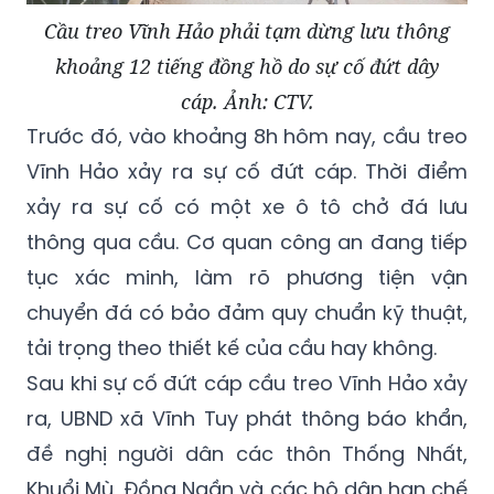
Cầu treo Vĩnh Hảo phải tạm dừng lưu thông
khoảng 12 tiếng đồng hồ do sự cố đứt dây
cáp. Ảnh: CTV.
Trước đó, vào khoảng 8h hôm nay, cầu treo
Vĩnh Hảo xảy ra sự cố đứt cáp. Thời điểm
xảy ra sự cố có một xe ô tô chở đá lưu
thông qua cầu. Cơ quan công an đang tiếp
tục xác minh, làm rõ phương tiện vận
chuyển đá có bảo đảm quy chuẩn kỹ thuật,
tải trọng theo thiết kế của cầu hay không.
Sau khi sự cố đứt cáp cầu treo Vĩnh Hảo xảy
ra, UBND xã Vĩnh Tuy phát thông báo khẩn,
đề nghị người dân các thôn Thống Nhất,
Khuổi Mù, Đồng Ngần và các hộ dân hạn chế