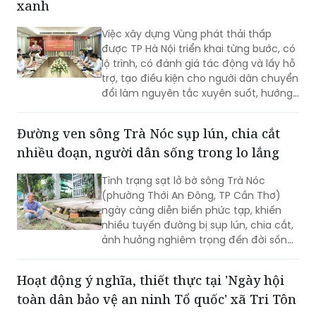
xanh
Việc xây dựng Vùng phát thải thấp
được TP Hà Nội triển khai từng bước, có
lộ trình, có đánh giá tác động và lấy hỗ
trợ, tạo điều kiện cho người dân chuyển
đổi làm nguyên tắc xuyên suốt, hướng
tới mục tiêu cải thiện chất lượng môi
trường không khí, phát triển giao thông
Đường ven sông Trà Nóc sụp lún, chia cắt
công cộng hiện đại và xây dựng Thủ đô
nhiều đoạn, người dân sống trong lo lắng
xanh, văn minh, bền vững.
Tình trạng sạt lở bờ sông Trà Nóc
(phường Thới An Đông, TP Cần Thơ)
ngày càng diễn biến phức tạp, khiến
nhiều tuyến đường bị sụp lún, chia cắt,
ảnh hưởng nghiêm trọng đến đời sống
của hàng trăm hộ dân. Không ít gia
đình phải tự bỏ tiền gia cố bờ sông,
Hoạt động ý nghĩa, thiết thực tại 'Ngày hội
nâng đường để duy trì lối đi. Tuy nhiên,
toàn dân bảo vệ an ninh Tổ quốc' xã Tri Tôn
người dân vẫn thường trực nỗi lo sạt lở,
nhất là vào mùa mưa và thời điểm