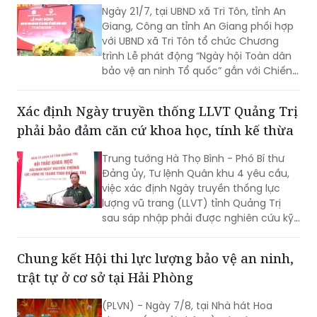
Ngày 21/7, tại UBND xã Tri Tôn, tỉnh An
nước lớn.
Giang, Công an tỉnh An Giang phối hợp
với UBND xã Tri Tôn tổ chức Chương
trình Lễ phát động “Ngày hội Toàn dân
bảo vệ an ninh Tổ quốc” gắn với Chiến
dịch Thanh niên Công an tình nguyện
hè năm 2026.
Xác định Ngày truyền thống LLVT Quảng Trị
phải bảo đảm căn cứ khoa học, tính kế thừa
Trung tướng Hà Thọ Bình - Phó Bí thư
Đảng ủy, Tư lệnh Quân khu 4 yêu cầu,
việc xác định Ngày truyền thống lực
lượng vũ trang (LLVT) tỉnh Quảng Trị
sau sáp nhập phải được nghiên cứu kỹ
lưỡng, bảo đảm căn cứ khoa học, tính
kế thừa và tạo sự đồng thuận cao...
Chung kết Hội thi lực lượng bảo vệ an ninh,
trật tự ở cơ sở tại Hải Phòng
(PLVN) - Ngày 7/8, tại Nhà hát Hoa