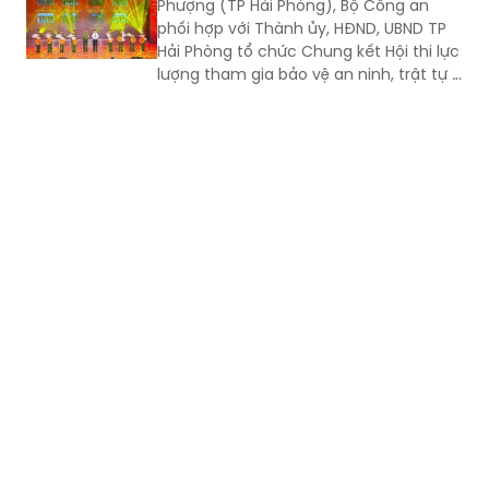
Phượng (TP Hải Phòng), Bộ Công an
phối hợp với Thành ủy, HĐND, UBND TP
Hải Phòng tổ chức Chung kết Hội thi lực
lượng tham gia bảo vệ an ninh, trật tự ở
cơ sở giỏi toàn quốc lần thứ nhất, năm
2026 với chủ đề "Vững nghiệp vụ - Trọn
niềm tin. Vì an ninh Tổ quốc và bình yên
cuộc sống".