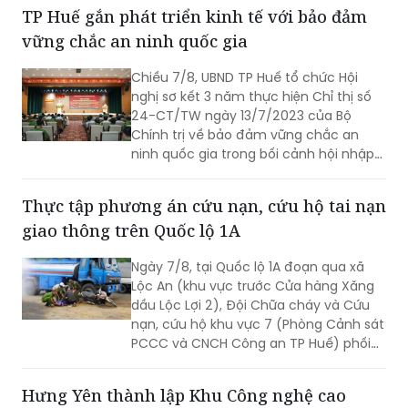
chăm sóc người cao tuổi ban ngày tại
TP Huế gắn phát triển kinh tế với bảo đảm
xã, phường.
vững chắc an ninh quốc gia
Chiều 7/8, UBND TP Huế tổ chức Hội
nghị sơ kết 3 năm thực hiện Chỉ thị số
24-CT/TW ngày 13/7/2023 của Bộ
Chính trị về bảo đảm vững chắc an
ninh quốc gia trong bối cảnh hội nhập
quốc tế toàn diện, sâu rộng.
Thực tập phương án cứu nạn, cứu hộ tai nạn
giao thông trên Quốc lộ 1A
Ngày 7/8, tại Quốc lộ 1A đoạn qua xã
Lộc An (khu vực trước Cửa hàng Xăng
dầu Lộc Lợi 2), Đội Chữa cháy và Cứu
nạn, cứu hộ khu vực 7 (Phòng Cảnh sát
PCCC và CNCH Công an TP Huế) phối
hợp UBND xã Lộc An tổ chức thực tập
phương án cứu nạn, cứu hộ đối với tình
Hưng Yên thành lập Khu Công nghệ cao
huống tai nạn giao thông đường bộ có