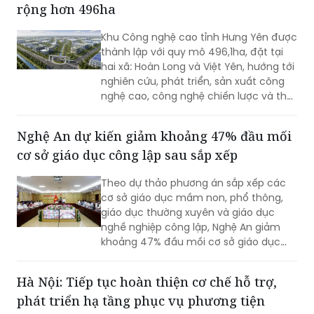
rộng hơn 496ha
huy động nhiều lực lượng, phương tiện
tham gia.
Khu Công nghệ cao tỉnh Hưng Yên được
thành lập với quy mô 496,1ha, đặt tại
hai xã: Hoàn Long và Việt Yên, hướng tới
nghiên cứu, phát triển, sản xuất công
nghệ cao, công nghệ chiến lược và thu
hút các nguồn lực đầu tư vào lĩnh vực
khoa học, công nghệ.
Nghệ An dự kiến giảm khoảng 47% đầu mối
cơ sở giáo dục công lập sau sắp xếp
Theo dự thảo phương án sắp xếp các
cơ sở giáo dục mầm non, phổ thông,
giáo dục thường xuyên và giáo dục
nghề nghiệp công lập, Nghệ An giảm
khoảng 47% đầu mối cơ sở giáo dục
công lập, thuộc nhóm địa phương có tỷ
lệ sắp xếp cao trong cả nước.
Hà Nội: Tiếp tục hoàn thiện cơ chế hỗ trợ,
phát triển hạ tầng phục vụ phương tiện