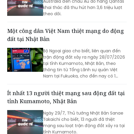
Australia đến châu Âu do hãng Qantas
khai thác đã thu hút hơn 3,6 triệu lượt
theo dõi.
Một công dân Việt Nam thiệt mạng do động
đất tại Nhật Bản
Bộ Ngoại giao cho biết, liên quan đến
trận động đất xảy ra ngày 28/07/2026
tại tỉnh Kumamoto, Nhật Bản, theo
thông tin từ Tổng Lãnh sự quán Việt
Nam tại Fukuoka, cho đến nay có 1
công dân Việt Nam thiệt mạng và một
số công dân Việt Nam bị thương trong
Ít nhất 13 người thiệt mạng sau động đất tại
trận động đất.
tỉnh Kumamoto, Nhật Bản
Ngày 29/7, Thủ tướng Nhật Bản Sanae
Takaichi cho biết, 13 người đã thiệt
mạng sau loạt trận động đất xảy ra tại
tỉnh Kumamoto.