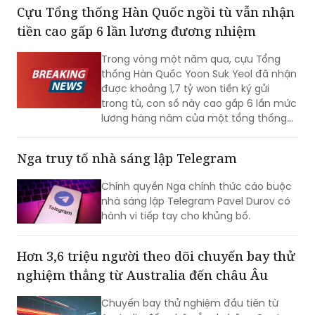
Cựu Tổng thống Hàn Quốc ngồi tù vẫn nhận
tiền cao gấp 6 lần lương đương nhiệm
Trong vòng một năm qua, cựu Tổng
thống Hàn Quốc Yoon Suk Yeol đã nhận
được khoảng 1,7 tỷ won tiền ký gửi
trong tù, con số này cao gấp 6 lần mức
lương hàng năm của một tổng thống
đương nhiệm. Không những vậy, cựu Đệ
nhất phu nhân Kim Keon-hee cũng ghi
Nga truy tố nhà sáng lập Telegram
nhận mức tiền ký gửi lên tới khoảng 170
triệu won, trở thành phạm nhân nhận
Chính quyền Nga chính thức cáo buộc
được nhiều tiền nhất tại Trại tạm giam
nhà sáng lập Telegram Pavel Durov có
miền Nam Seoul.
hành vi tiếp tay cho khủng bố.
Hơn 3,6 triệu người theo dõi chuyến bay thử
nghiệm thẳng từ Australia đến châu Âu
Chuyến bay thử nghiệm đầu tiên từ