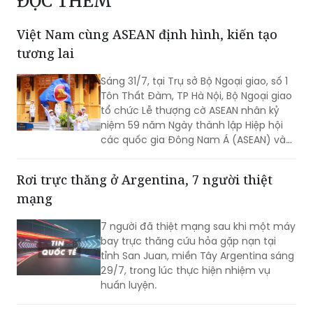
ĐỌC THÊM
Việt Nam cùng ASEAN định hình, kiến tạo
tương lai
Sáng 31/7, tại Trụ sở Bộ Ngoại giao, số 1
Tôn Thất Đàm, TP Hà Nội, Bộ Ngoại giao
tổ chức Lễ thượng cờ ASEAN nhân kỷ
niệm 59 năm Ngày thành lập Hiệp hội
các quốc gia Đông Nam Á (ASEAN) và
31 năm Việt Nam tham gia ASEAN.
Rơi trực thăng ở Argentina, 7 người thiệt
mạng
7 người đã thiệt mạng sau khi một máy
bay trực thăng cứu hỏa gặp nạn tại
tỉnh San Juan, miền Tây Argentina sáng
29/7, trong lúc thực hiện nhiệm vụ
huấn luyện.