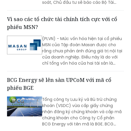
Vì sao các tổ chức tài chính tích cực với cổ
phiếu MSN?
(PLVN) - Mức vốn hóa hiện tại cổ phiếu
MSN của Tập đoàn Masan được cho
rằng chưa phản ánh đúng giá trị nội tại
của doanh nghiệp. Điều này là do với
chỉ tổng vốn hóa của hai tài sản là
Masan Consumer và ngân hàng
Techcombank đã vượt qua giá trị của
BCG Energy sẽ lên sàn UPCoM với mã cổ
MSN.
phiếu BGE
Tổng công ty Lưu ký và Bù trừ chứng
khoán (VSDC) vừa cấp giấy chứng
nhận đăng ký chứng khoán và cấp mã
chứng khoán cho Công ty Cổ phần
BCG Energy với tên mã là BGE. BCG
Energy là một trong các công ty thành
viên trụ cột của Tập đoàn Bamboo
Capital (HoSE: BCG), phụ trách mảng