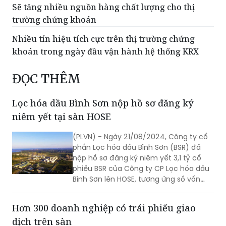
Nhiều tín hiệu tích cực trên thị trường chứng
khoán trong ngày đầu vận hành hệ thống KRX
ĐỌC THÊM
Lọc hóa dầu Bình Sơn nộp hồ sơ đăng ký
niêm yết tại sàn HOSE
(PLVN) - Ngày 21/08/2024, Công ty cổ
phần Lọc hóa dầu Bình Sơn (BSR) đã
nộp hồ sơ đăng ký niêm yết 3,1 tỷ cổ
phiếu BSR của Công ty CP Lọc hóa dầu
Bình Sơn lên HOSE, tương ứng số vốn
điều lệ hiện tại hơn 31 ngàn tỷ đồng.
Hơn 300 doanh nghiệp có trái phiếu giao
dịch trên sàn
(PLVN) - Từ 19 mã trái phiếu doanh
nghiệp (TPDN) riêng lẻ của 3 tổ chức