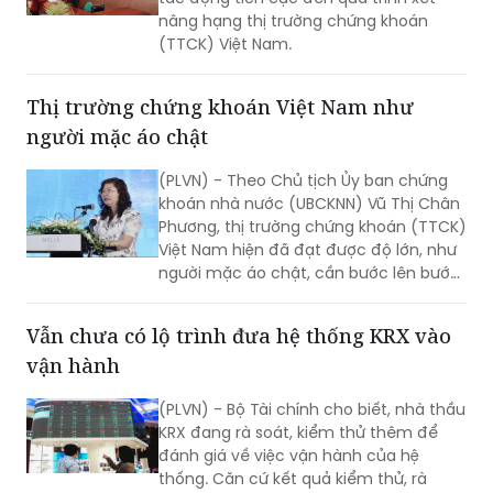
Thị trường chứng khoán Việt Nam như
người mặc áo chật
(PLVN) - Theo Chủ tịch Ủy ban chứng
khoán nhà nước (UBCKNN) Vũ Thị Chân
Phương, thị trường chứng khoán (TTCK)
Việt Nam hiện đã đạt được độ lớn, như
người mặc áo chật, cần bước lên bước
tiến mới, và trải nghiệm của nhà đầu tư
(NĐT) nước ngoài là một trong những
Vẫn chưa có lộ trình đưa hệ thống KRX vào
yếu tố nâng hạng TTCK
vận hành
(PLVN) - Bộ Tài chính cho biết, nhà thầu
KRX đang rà soát, kiểm thử thêm để
đánh giá về việc vận hành của hệ
thống. Căn cứ kết quả kiểm thử, rà
soát, Chủ đầu tư sẽ báo cáo Bộ Tài
chính lộ trình triển khai tiếp theo.