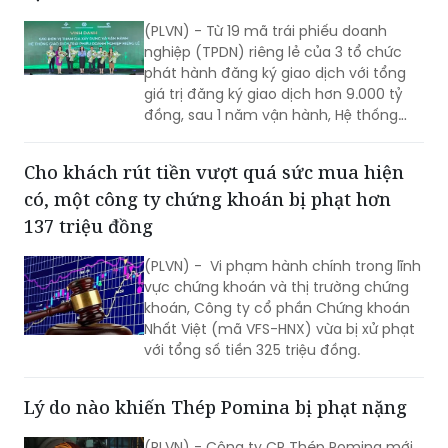
phát hành đăng ký giao dịch với tổng
giá trị đăng ký giao dịch hơn 9.000 tỷ
đồng, sau 1 năm vận hành, Hệ thống
giao dịch TPDN riêng lẻ đã tiếp nhận hồ
sơ và đưa vào giao dịch trên 1.100 mã
Cho khách rút tiền vượt quá sức mua hiện
trái phiếu của hơn 300 doanh nghiệp
có, một công ty chứng khoán bị phạt hơn
với giá trị đăng ký giao dịch đạt hơn
832 nghìn tỷ đồng …
137 triệu đồng
(PLVN) - Vi phạm hành chính trong lĩnh
vực chứng khoán và thị trường chứng
khoán, Công ty cổ phần Chứng khoán
Nhất Việt (mã VFS-HNX) vừa bị xử phạt
với tổng số tiền 325 triệu đồng.
Lý do nào khiến Thép Pomina bị phạt nặng
(PLVN) - Công ty CP Thép Pomina mới
đây đã bị cơ quan chức năng xử phạt
217,5 triệu đồng.