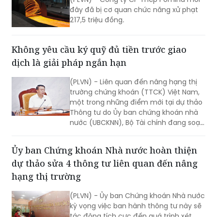
Không yêu cầu ký quỹ đủ tiền trước giao
dịch là giải pháp ngắn hạn
(PLVN) - Liên quan đến nâng hạng thị
trường chứng khoán (TTCK) Việt Nam,
một trong những điểm mới tại dự thảo
Thông tư do Ủy ban chứng khoán nhà
nước (UBCKNN), Bộ Tài chính đang soạn
thảo là tiêu chí không yêu cầu phải có
đủ tiền khi đặt lệnh mua cổ phiếu của
Ủy ban Chứng khoán Nhà nước hoàn thiện
Nhà đầu tư nước ngoài (NĐTNN). Tuy
dự thảo sửa 4 thông tư liên quan đến nâng
nhiên, đây chỉ là giải pháp ngắn hạn…
hạng thị trường
(PLVN) - Ủy ban Chứng khoán Nhà nước
kỳ vọng việc ban hành thông tư này sẽ
tác động tích cực đến quá trình xét
nâng hạng thị trường chứng khoán
(TTCK) Việt Nam.