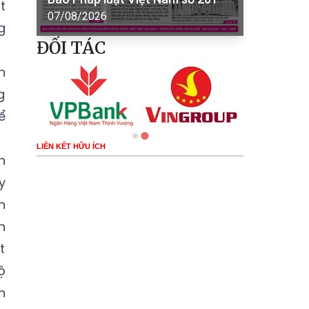
t
07/08/2026
g
ĐỐI TÁC
n
g
ể
LIÊN KẾT HỮU ÍCH
h
y
h
n
t
ộ
h