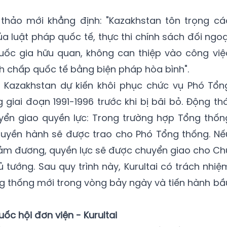
 thảo mới khẳng định: "Kazakhstan tôn trọng cá
 luật pháp quốc tế, thực thi chính sách đối ngoạ
quốc gia hữu quan, không can thiệp vào công việ
nh chấp quốc tế bằng biện pháp hòa bình".
 Kazakhstan dự kiến khôi phục chức vụ Phó Tổn
 giai đoạn 1991-1996 trước khi bị bãi bỏ. Động thá
uyển giao quyền lực: Trong trường hợp Tổng thốn
quyền hành sẽ được trao cho Phó Tổng thống. Nế
ảm đương, quyền lực sẽ được chuyển giao cho Ch
hủ tướng. Sau quy trình này, Kurultai có trách nhiệ
g thống mới trong vòng bảy ngày và tiến hành bầ
c hội đơn viện - Kurultai