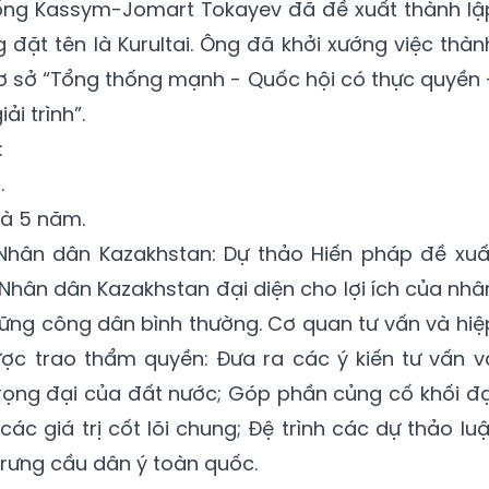
ống Kassym-Jomart Tokayev đã đề xuất thành lậ
 đặt tên là Kurultai. Ông đã khởi xướng việc thàn
cơ sở “Tổng thống mạnh - Quốc hội có thực quyền 
i trình”.
:
.
là 5 năm.
Nhân dân Kazakhstan: Dự thảo Hiến pháp đề xuấ
Nhân dân Kazakhstan đại diện cho lợi ích của nhâ
những công dân bình thường. Cơ quan tư vấn và hiệ
ược trao thẩm quyền: Đưa ra các ý kiến tư vấn v
rọng đại của đất nước; Góp phần củng cố khối đạ
ác giá trị cốt lõi chung; Đệ trình các dự thảo luậ
 trưng cầu dân ý toàn quốc.