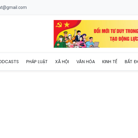
uat@gmail.com
cầu dân ý về việc thông qua Hiến pháp mới
ODCASTS
PHÁP LUẬT
XÃ HỘI
VĂN HÓA
KINH TẾ
BẤT Đ