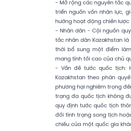
- Mở rộng các nguyên tắc q
triển nguồn vốn nhân lực, 
hướng hoạt động chiến lược 
- Nhân dân - Cội nguồn quyề
tắc nhân dân Kazakhstan là
thời bổ sung một điểm làm
mang tính tối cao của chủ q
- Vấn đề tước quốc tịch: H
Kazakhstan theo phán quyế
phương hại nghiêm trọng đến
trạng đa quốc tịch không đ
quy định tước quốc tịch th
đối tình trạng song tịch ho
chiếu của một quốc gia khác