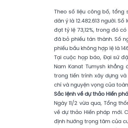
Theo số liệu công bố, tổng 
dân ý là 12.482.613 người. Số 
đạt tỷ lệ 73,12%, trong đó có
đã bỏ phiếu tán thành. Số n
phiếu bầu không hợp lệ là 14
Tại cuộc họp báo, Đại sứ đ
Nam Kanat Tumysh khẳng đị
trong tiến trình xây dựng v
chí và nguyện vọng của toàn
Sắc lệnh về dự thảo Hiến ph
Ngày 11/2 vừa qua, Tổng th
về dự thảo Hiến pháp mới. 
định hướng trọng tâm của c