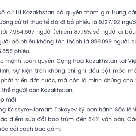
số cử tri Kazakhstan có quyền tham gia trưng cầ
lượng cử tri thực tế đã đi bỏ phiếu là 9.127.192 người
 tới 7.954.667 người (chiếm 87,15% số người đi bầu
gười bỏ phiếu không tán thành là 898.099 người, s
6.558 phiếu.
ặc mệnh toàn quyền Cộng hoà Kazakhstan tại Việ
nh, sự kiện trên không chỉ ghi dấu cột mốc mớ
à phát triển đất nước, mà còn là minh chứng cho 
 thể người dân Kazakhstan.
áp mới
ống Kassym-Jomart Tokayev ký ban hành Sắc lện
Các điểm sửa đổi bao trùm đến 84% văn bản. Cá
uộc cải cách bao gồm: