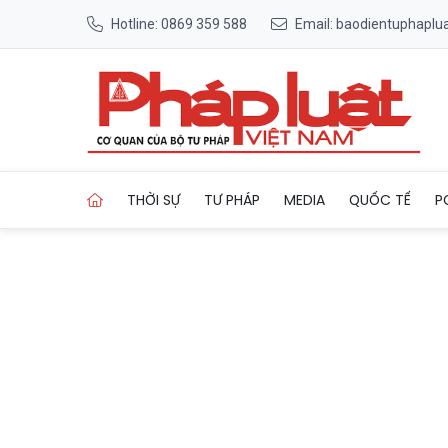
Hotline: 0869 359 588
Email: baodientuphapl
Trang chủ Kazakhstan trưng 
THỜI SỰ
TƯ PHÁP
MEDIA
QUỐC TẾ
P