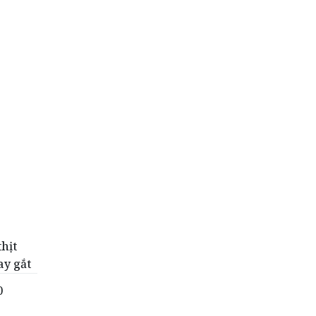
hịt
ay gắt
0