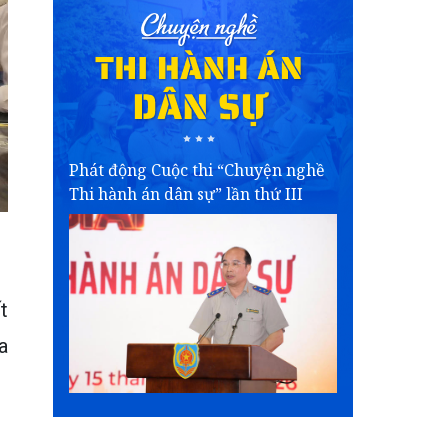
Phát động Cuộc thi “Chuyện nghề
Thi hành án dân sự” lần thứ III
t
a