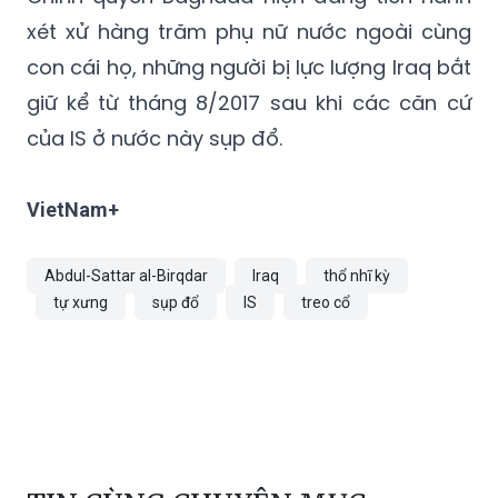
con cái họ, những người bị lực lượng Iraq bắt
giữ kể từ tháng 8/2017 sau khi các căn cứ
của IS ở nước này sụp đổ.
VietNam+
Abdul-Sattar al-Birqdar
Iraq
thổ nhĩ kỳ
tự xưng
sụp đổ
IS
treo cổ
TIN CÙNG CHUYÊN MỤC