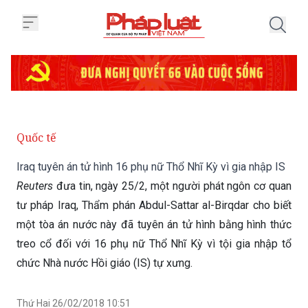
Trang chủ Iraq tuyên án tử hình 
Quốc tế
Iraq tuyên án tử hình 16 phụ nữ Thổ Nhĩ Kỳ vì gia nhập IS
Reuters
đưa tin, ngày 25/2, một người phát ngôn cơ quan
tư pháp Iraq, Thẩm phán Abdul-Sattar al-Birqdar cho biết
một tòa án nước này đã tuyên án tử hình bằng hình thức
treo cổ đối với 16 phụ nữ Thổ Nhĩ Kỳ vì tội gia nhập tổ
chức Nhà nước Hồi giáo (IS) tự xưng.
Thứ Hai 26/02/2018 10:51
(GMT+7)