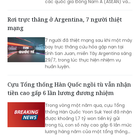
Rơi trực thăng ở Argentina, 7 người thiệt
mạng
7 người đã thiệt mạng sau khi một máy
bay trực thăng cứu hỏa gặp nạn tại
tỉnh San Juan, miền Tây Argentina sáng
29/7, trong lúc thực hiện nhiệm vụ
huấn luyện.
Cựu Tổng thống Hàn Quốc ngồi tù vẫn nhận
tiền cao gấp 6 lần lương đương nhiệm
Trong vòng một năm qua, cựu Tổng
thống Hàn Quốc Yoon Suk Yeol đã nhận
được khoảng 1,7 tỷ won tiền ký gửi
trong tù, con số này cao gấp 6 lần mức
lương hàng năm của một tổng thống
đương nhiệm. Không những vậy, cựu Đệ
nhất phu nhân Kim Keon-hee cũng ghi
Nga truy tố nhà sáng lập Telegram
nhận mức tiền ký gửi lên tới khoảng 170