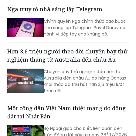
triệu won, trở thành phạm nhân nhận
Chính quyền Nga chính thức cáo buộc
được nhiều tiền nhất tại Trại tạm giam
nhà sáng lập Telegram Pavel Durov có
miền Nam Seoul.
hành vi tiếp tay cho khủng bố.
Hơn 3,6 triệu người theo dõi chuyến bay thử
nghiệm thẳng từ Australia đến châu Âu
Chuyến bay thử nghiệm đầu tiên từ
Australia đến châu Âu do hãng Qantas
khai thác đã thu hút hơn 3,6 triệu lượt
theo dõi.
Một công dân Việt Nam thiệt mạng do động
đất tại Nhật Bản
Bộ Ngoại giao cho biết, liên quan đến
trận động đất xảy ra ngày 28/07/2026
tại tỉnh Kumamoto, Nhật Bản, theo
thông tin từ Tổng Lãnh sự quán Việt