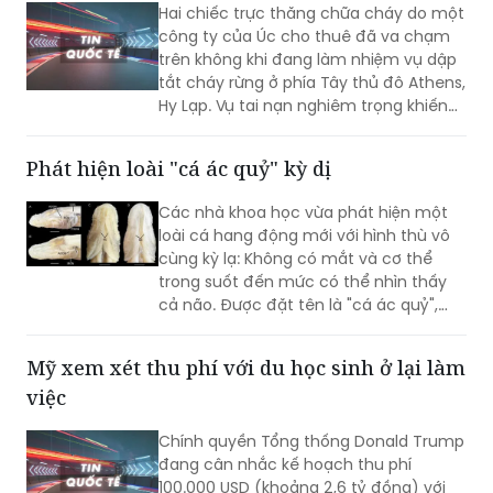
trên không khi đang làm nhiệm vụ dập
tắt cháy rừng ở phía Tây thủ đô Athens,
Hy Lạp. Vụ tai nạn nghiêm trọng khiến
hai người thiệt mạng.
Phát hiện loài "cá ác quỷ" kỳ dị
Các nhà khoa học vừa phát hiện một
loài cá hang động mới với hình thù vô
cùng kỳ lạ: Không có mắt và cơ thể
trong suốt đến mức có thể nhìn thấy
cả não. Được đặt tên là "cá ác quỷ",
sinh vật này được các chuyên gia đánh
giá có thể là một trong những loài cá
Mỹ xem xét thu phí với du học sinh ở lại làm
hiếm nhất trên thế giới hiện nay.
việc
Chính quyền Tổng thống Donald Trump
đang cân nhắc kế hoạch thu phí
100.000 USD (khoảng 2,6 tỷ đồng) với
sinh viên quốc tế muốn ở lại Mỹ làm
việc sau khi tốt nghiệp.