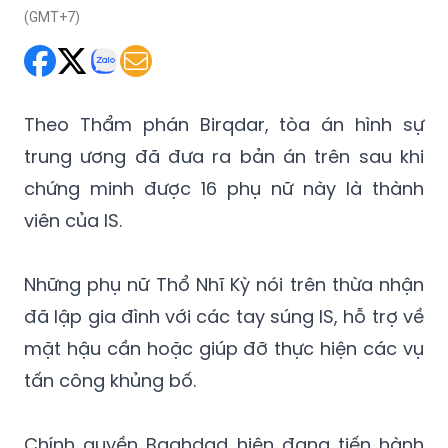
Theo Thẩm phán Birqdar, tòa án hình sự
trung ương đã đưa ra bản án trên sau khi
chứng minh được 16 phụ nữ này là thành
viên của IS.
Những phụ nữ Thổ Nhĩ Kỳ nói trên thừa nhận
đã lập gia đình với các tay súng IS, hỗ trợ về
mặt hậu cần hoặc giúp đỡ thực hiện các vụ
tấn công khủng bố.
Chính quyền Baghdad hiện đang tiến hành
xét xử hàng trăm phụ nữ nước ngoài cùng