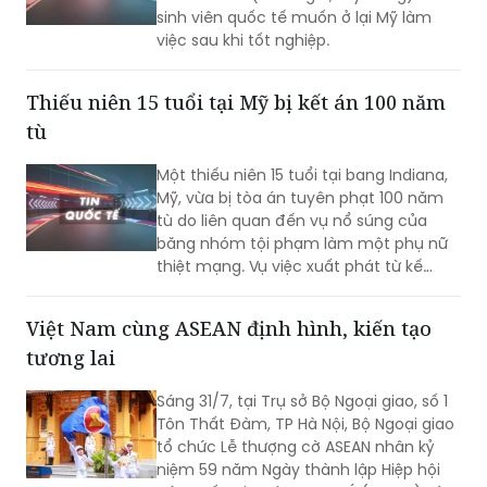
Thiếu niên 15 tuổi tại Mỹ bị kết án 100 năm
tù
Một thiếu niên 15 tuổi tại bang Indiana,
Mỹ, vừa bị tòa án tuyên phạt 100 năm
tù do liên quan đến vụ nổ súng của
băng nhóm tội phạm làm một phụ nữ
thiệt mạng. Vụ việc xuất phát từ kế
hoạch ám sát bất thành một nhân
chứng, khiến một nạn nhân không liên
Việt Nam cùng ASEAN định hình, kiến tạo
quan tử vong và hai người khác bị
tương lai
thương.
Sáng 31/7, tại Trụ sở Bộ Ngoại giao, số 1
Tôn Thất Đàm, TP Hà Nội, Bộ Ngoại giao
tổ chức Lễ thượng cờ ASEAN nhân kỷ
niệm 59 năm Ngày thành lập Hiệp hội
các quốc gia Đông Nam Á (ASEAN) và
31 năm Việt Nam tham gia ASEAN.