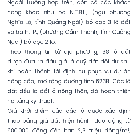
Ngoài trường hợp trên, còn có các khách
hàng khác như bà N.T.B.L., (ngụ phường
Nghĩa Lộ, tỉnh Quảng Ngãi) bỏ cọc 3 lô đất
và bà H.TP., (phường Cẩm Thành, tỉnh Quảng
Ngãi) bỏ cọc 2 lô.
Theo thông tin từ địa phương, 38 lô đất
được đưa ra đấu giá là quỹ đất dôi dư sau
khi hoàn thành tái định cư phục vụ dự án
nâng cấp, mở rộng đường tỉnh 623B. Các lô
đất đều là đất ở nông thôn, đã hoàn thiện
hạ tầng kỹ thuật.
Giá khởi điểm của các lô được xác định
theo bảng giá đất hiện hành, dao động từ
600.000 đồng đến hơn 2,3 triệu đồng/m²,