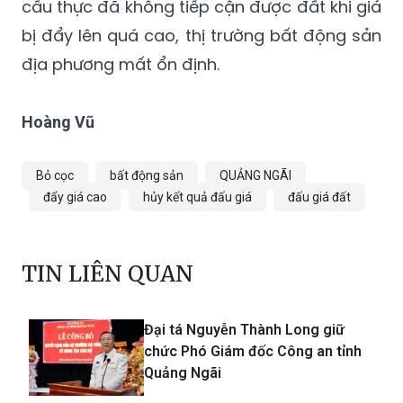
cầu thực đã không tiếp cận được đất khi giá
bị đẩy lên quá cao, thị trường bất động sản
địa phương mất ổn định.
Hoàng Vũ
Bỏ cọc
bất động sản
QUẢNG NGÃI
đẩy giá cao
hủy kết quả đấu giá
đấu giá đất
TIN LIÊN QUAN
Đại tá Nguyễn Thành Long giữ
chức Phó Giám đốc Công an tỉnh
Quảng Ngãi