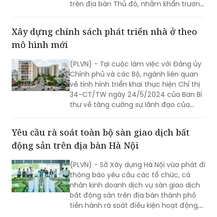
trên địa bàn Thủ đô, nhằm khẩn trương
triển khai kết luận của Tổng Bí thư, Chủ
tịch nước Tô Lâm liên quan đến nhà ở
Xây dựng chính sách phát triển nhà ở theo
xã hội và định hướng phát triển nhà ở
mô hình mới
trong thời gian tới.
(PLVN) - Tại cuộc làm việc với Đảng ủy
Chính phủ và các Bộ, ngành liên quan
về tình hình triển khai thực hiện Chỉ thị
34-CT/TW ngày 24/5/2024 của Ban Bí
thư về tăng cường sự lãnh đạo của
Đảng với công tác phát triển nhà ở xã
hội trong tình hình mới ngày 19/5 vừa
Yêu cầu rà soát toàn bộ sàn giao dịch bất
qua; những định hướng, chỉ đạo của
động sản trên địa bàn Hà Nội
Tổng Bí thư, Chủ tịch nước Tô Lâm
được dư luận đặc biệt quan tâm.
(PLVN) - Sở Xây dựng Hà Nội vừa phát đi
thông báo yêu cầu các tổ chức, cá
nhân kinh doanh dịch vụ sàn giao dịch
bất động sản trên địa bàn thành phố
tiến hành rà soát điều kiện hoạt động,
gửi báo cáo và hồ sơ pháp lý về cơ