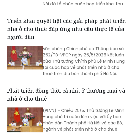
Nội đã tổ chức cuộc họp triển khai thực
hiện chỉ đạo của Trung ương về khởi
công các dự án nhà ở xã hội (NƠXH) và
Triển khai quyết liệt các giải pháp phát triển
nhà ở cho thuê (NƠCT).
nhà ở cho thuê đáp ứng nhu cầu thực tế của
người dân
Văn phòng Chính phủ có Thông báo số
262/TB-VPCP ngày 26/5/2026 kết luận
của Thủ tướng Chính phủ Lê Minh Hưng
tại cuộc họp về phát triển nhà ở cho
thuê trên địa bàn thành phố Hà Nội.
Phát triển đồng thời cả nhà ở thương mại và
nhà ở cho thuê
(PLVN) - Chiều 25/5, Thủ tướng Lê Minh
Hưng chủ trì cuộc làm việc với Ủy ban
nhân dân Thành phố Hà Nội và các Bộ,
ngành về phát triển nhà ở cho thuê