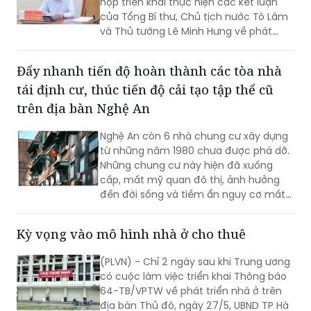
họp triển khai thực hiện các kết luận
của Tổng Bí thư, Chủ tịch nước Tô Lâm
và Thủ tướng Lê Minh Hưng về phát
triển nhà ở xã hội, nhà ở cho thuê và
định hướng phát triển nhà ở trong thời
Đẩy nhanh tiến độ hoàn thành các tòa nhà
gian tới.
tái định cư, thúc tiến độ cải tạo tập thể cũ
trên địa bàn Nghệ An
Nghệ An còn 6 nhà chung cư xây dựng
từ những năm 1980 chưa được phá dỡ.
Những chung cư này hiện đã xuống
cấp, mất mỹ quan đô thị, ảnh hưởng
đến đời sống và tiềm ẩn nguy cơ mất
an toàn cho người dân.
Kỳ vọng vào mô hình nhà ở cho thuê
(PLVN) - Chỉ 2 ngày sau khi Trung ương
có cuộc làm việc triển khai Thông báo
64-TB/VPTW về phát triển nhà ở trên
địa bàn Thủ đô, ngày 27/5, UBND TP Hà