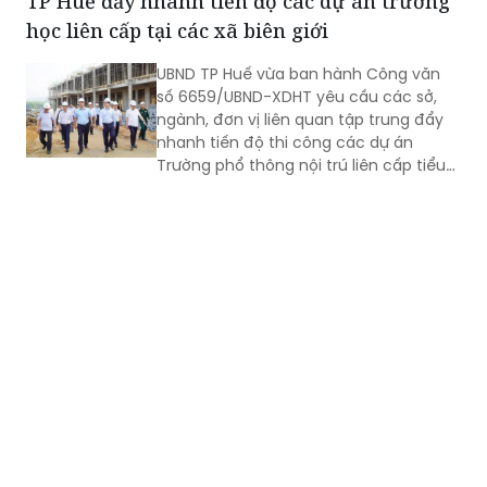
TP Huế đẩy nhanh tiến độ các dự án trường
án đến khi khởi công xây dựng, mỗi
học liên cấp tại các xã biên giới
công trình, dự án chỉ phải thực hiện 1
TTHC”.
UBND TP Huế vừa ban hành Công văn
số 6659/UBND-XDHT yêu cầu các sở,
ngành, đơn vị liên quan tập trung đẩy
nhanh tiến độ thi công các dự án
Trường phổ thông nội trú liên cấp tiểu
học và THCS tại các xã A Lưới 3, A Lưới
4.