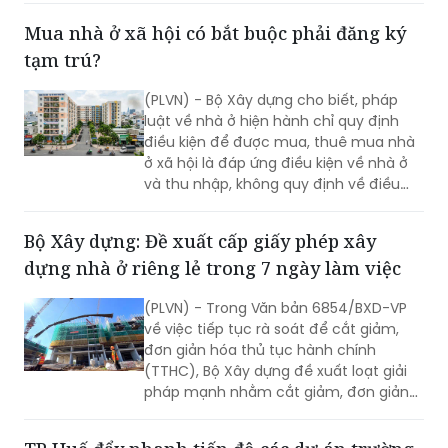
quan quản lý trước ngày 28/5/2026.
Mua nhà ở xã hội có bắt buộc phải đăng ký
tạm trú?
(PLVN) - Bộ Xây dựng cho biết, pháp
luật về nhà ở hiện hành chỉ quy định
điều kiện để được mua, thuê mua nhà
ở xã hội là đáp ứng điều kiện về nhà ở
và thu nhập, không quy định về điều
kiện cư trú.
Bộ Xây dựng: Đề xuất cấp giấy phép xây
dựng nhà ở riêng lẻ trong 7 ngày làm việc
(PLVN) - Trong Văn bản 6854/BXD-VP
về việc tiếp tục rà soát để cắt giảm,
đơn giản hóa thủ tục hành chính
(TTHC), Bộ Xây dựng đề xuất loạt giải
pháp mạnh nhằm cắt giảm, đơn giản
hóa TTHC trong lĩnh vực xây dựng theo
nguyên tắc: “Từ giai đoạn chuẩn bị dự