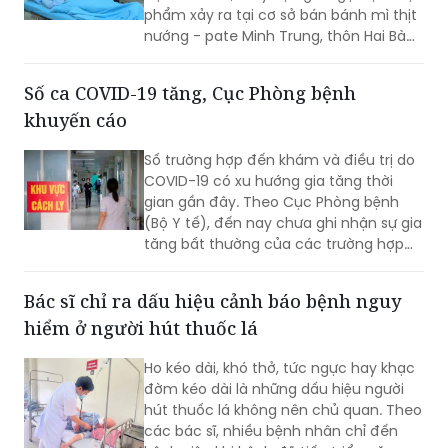
Trưng, xã Nam Ban Lâm Hà.
Số ca COVID-19 tăng, Cục Phòng bệnh
khuyến cáo
Số trường hợp đến khám và điều trị do
COVID-19 có xu hướng gia tăng thời
gian gần đây. Theo Cục Phòng bệnh
(Bộ Y tế), đến nay chưa ghi nhận sự gia
tăng bất thường của các trường hợp
nặng hoặc tử vong do COVID-19. Tuy
nhiên, mọi người, đặc biệt 6 nhóm
Bác sĩ chỉ ra dấu hiệu cảnh báo bệnh nguy
người có nguy cơ cao vẫn phải chủ
hiểm ở người hút thuốc lá
động phòng bệnh...
Ho kéo dài, khó thở, tức ngực hay khạc
đờm kéo dài là những dấu hiệu người
hút thuốc lá không nên chủ quan. Theo
các bác sĩ, nhiều bệnh nhân chỉ đến
bệnh viện khi bệnh đã tiến triển nặng,
trong khi phần lớn các bệnh lý hô hấp
nguy hiểm như bệnh phổi tắc nghẽn