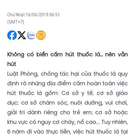
(GMT+7)
Không có biển cấm hút thuốc lá… nên vẫn
hút
Luật Phòng, chống tác hại của thuốc lá quy
định rõ những địa điểm cấm hoàn toàn việc
hút thuốc lá gồm: Cơ sở y tế; cơ sở giáo
dục; cơ sở chăm sóc, nuôi dưỡng, vui chơi,
giải trí dành riêng cho trẻ em; cơ sở hoặc
khu vực có nguy cơ cháy, nổ cao…. Tuy nhiên,
6 năm đi vào thực tiễn, việc hút thuốc lá tại
bệnh viện vẫn diễn ra một cách công khai