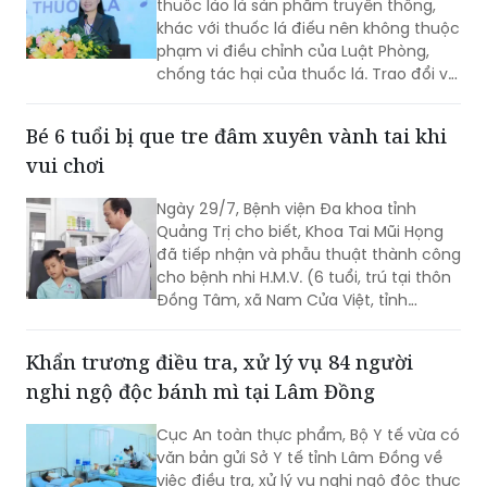
chống tác hại của thuốc lá. Trao đổi với
phóng viên Báo Pháp luật Việt Nam, Ths.
Nguyễn Thị Thu Hương - chuyên gia về
Bé 6 tuổi bị que tre đâm xuyên vành tai khi
phòng, chống tác hại của thuốc lá
vui chơi
khẳng định đây là cách hiểu không
đúng. Thuốc lào là một dạng thuốc lá
Ngày 29/7, Bệnh viện Đa khoa tỉnh
theo quy định của pháp luật, vì vậy mọi
Quảng Trị cho biết, Khoa Tai Mũi Họng
quy định về địa điểm cấm hút, xử phạt
đã tiếp nhận và phẫu thuật thành công
vi phạm và trách nhiệm của người
cho bệnh nhi H.M.V. (6 tuổi, trú tại thôn
quản lý đều được áp dụng tương tự
Đồng Tâm, xã Nam Cửa Việt, tỉnh
như đối với thuốc lá điếu.
Quảng Trị) bị que tre đâm xuyên vành
tai trái.
Khẩn trương điều tra, xử lý vụ 84 người
nghi ngộ độc bánh mì tại Lâm Đồng
Cục An toàn thực phẩm, Bộ Y tế vừa có
văn bản gửi Sở Y tế tỉnh Lâm Đồng về
việc điều tra, xử lý vụ nghi ngộ độc thực
phẩm xảy ra tại cơ sở bán bánh mì thịt
nướng - pate Minh Trung, thôn Hai Bà