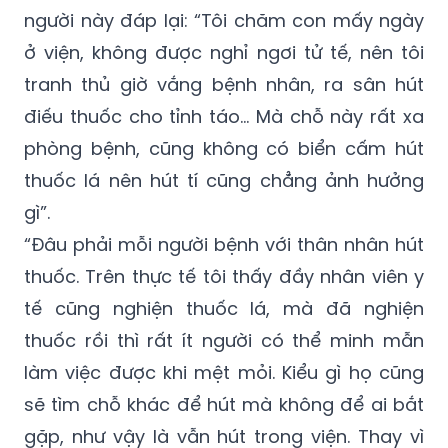
ở viện, không được nghỉ ngơi tử tế, nên tôi
tranh thủ giờ vắng bệnh nhân, ra sân hút
điếu thuốc cho tỉnh táo... Mà chỗ này rất xa
phòng bệnh, cũng không có biển cấm hút
thuốc lá nên hút tí cũng chẳng ảnh hưởng
gì”.
“Đâu phải mỗi người bệnh với thân nhân hút
thuốc. Trên thực tế tôi thấy đầy nhân viên y
tế cũng nghiện thuốc lá, mà đã nghiện
thuốc rồi thì rất ít người có thể minh mẫn
làm việc được khi mệt mỏi. Kiểu gì họ cũng
sẽ tìm chỗ khác để hút mà không để ai bắt
gặp, như vậy là vẫn hút trong viện. Thay vì
cứ cấm đoán, mỗi bệnh viện cần nới lỏng