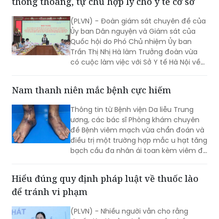
Ủy ban Dân nguyện và Giám sát của
Quốc hội do Phó Chủ nhiệm Ủy ban
Trần Thị Nhị Hà làm Trưởng đoàn vừa
có cuộc làm việc với Sở Y tế Hà Nội về
việc “giải quyết kiến nghị của cử tri về
bảo đảm nhân lực y tế nhằm nâng cao
Nam thanh niên mắc bệnh cực hiếm
chất lượng hoạt động của trạm y tế
(TYT) trong bối cảnh tổ chức chính
Thông tin từ Bệnh viện Da liễu Trung
quyền địa phương 2 cấp (CQĐP2C)”.
ương, các bác sĩ Phòng khám chuyên
đề Bệnh viêm mạch vừa chẩn đoán và
điều trị một trường hợp mắc u hạt tăng
bạch cầu đa nhân ái toan kèm viêm đa
mạch (Eosinophilic Granulomatosis
with Polyangiitis - EGPA) – một bệnh lý
Hiểu đúng quy định pháp luật về thuốc lào
viêm mạch máu kích thước nhỏ và
để tránh vi phạm
trung bình rất hiếm gặp, đặc biệt ở
người châu Á.
(PLVN) - Nhiều người vẫn cho rằng
thuốc lào là sản phẩm truyền thống,
khác với thuốc lá điếu nên không thuộc
phạm vi điều chỉnh của Luật Phòng,