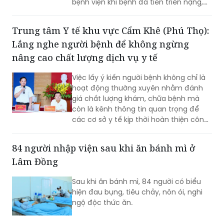
Trung tâm Y tế khu vực Cẩm Khê (Phú Thọ):
mạn tính (COPD), viêm phế quản mạn
Lắng nghe người bệnh để không ngừng
hay ung thư phổi đều có liên quan đến
việc hút thuốc lá hoặc thường xuyên
nâng cao chất lượng dịch vụ y tế
tiếp xúc với khói thuốc.
Việc lấy ý kiến người bệnh không chỉ là
hoạt động thường xuyên nhằm đánh
giá chất lượng khám, chữa bệnh mà
còn là kênh thông tin quan trọng để
các cơ sở y tế kịp thời hoàn thiện công
tác quản lý, nâng cao chất lượng phục
vụ. Với tinh thần lấy người bệnh làm
84 người nhập viện sau khi ăn bánh mì ở
trung tâm, Trung tâm Y tế khu vực
Lâm Đồng
Cẩm Khê luôn duy trì đối thoại trực tiếp
với người bệnh, coi đây là giải pháp
Sau khi ăn bánh mì, 84 người có biểu
thiết thực để xây dựng môi trường
hiện đau bụng, tiêu chảy, nôn ói, nghi
khám, chữa bệnh ngày càng văn minh,
ngộ độc thức ăn.
thân thiện và hiệu quả.