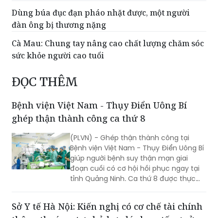
Cà Mau: Chung tay nâng cao chất lượng chăm sóc
sức khỏe người cao tuổi
ĐỌC THÊM
Bệnh viện Việt Nam - Thụy Điển Uông Bí
ghép thận thành công ca thứ 8
(PLVN) - Ghép thận thành công tại
Bệnh viện Việt Nam - Thụy Điển Uông Bí
giúp người bệnh suy thận mạn giai
đoạn cuối có cơ hội hồi phục ngay tại
tỉnh Quảng Ninh. Ca thứ 8 được thực
hiện với sự hỗ trợ của Bệnh viện Việt
Đức.
Sở Y tế Hà Nội: Kiến nghị có cơ chế tài chính
thông thoáng, tự chủ hợp lý cho y tế cơ sở
(PLVN) - Đoàn giám sát chuyên đề của