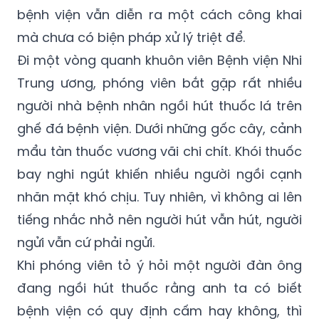
mà chưa có biện pháp xử lý triệt để.
Đi một vòng quanh khuôn viên Bệnh viện Nhi
Trung ương, phóng viên bắt gặp rất nhiều
người nhà bệnh nhân ngồi hút thuốc lá trên
ghế đá bệnh viện. Dưới những gốc cây, cảnh
mẩu tàn thuốc vương vãi chi chít. Khói thuốc
bay nghi ngút khiến nhiều người ngồi cạnh
nhăn mặt khó chịu. Tuy nhiên, vì không ai lên
tiếng nhắc nhở nên người hút vẫn hút, người
ngửi vẫn cứ phải ngửi.
Khi phóng viên tỏ ý hỏi một người đàn ông
đang ngồi hút thuốc rằng anh ta có biết
bệnh viện có quy định cấm hay không, thì
người này đáp lại: “Tôi chăm con mấy ngày