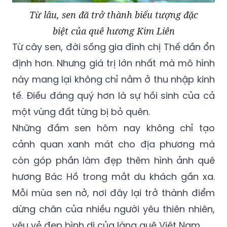
Từ lâu, sen đã trở thành biểu tượng đặc
biệt của quê hương Kim Liên
Từ cây sen, đời sống gia đình chị Thế dần ổn
định hơn. Nhưng giá trị lớn nhất mà mô hình
này mang lại không chỉ nằm ở thu nhập kinh
tế. Điều đáng quý hơn là sự hồi sinh của cả
một vùng đất từng bị bỏ quên.
Những đầm sen hôm nay không chỉ tạo
cảnh quan xanh mát cho địa phương mà
còn góp phần làm đẹp thêm hình ảnh quê
hương Bác Hồ trong mắt du khách gần xa.
Mỗi mùa sen nở, nơi đây lại trở thành điểm
dừng chân của nhiều người yêu thiên nhiên,
yêu vẻ đẹp bình dị của làng quê Việt Nam.