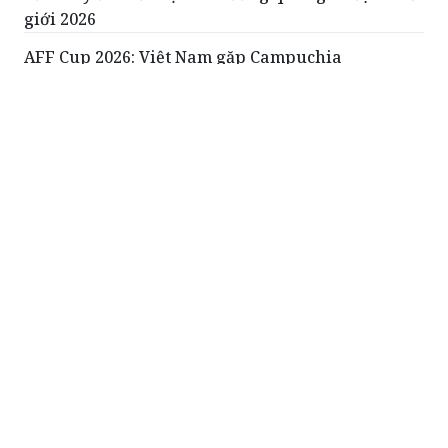
giới 2026
AFF Cup 2026: Việt Nam gặp Campuchia
Cần xây dựng một hệ sinh thái cho áo dài Việt
Nam
ĐỌC THÊM
Futsal Việt Nam có chuyến tập huấn ấn
tượng tại Thái Lan
Đội tuyển futsal Việt Nam đã khép lại
hành trình tại Giải giao hữu Vô địch
châu lục – Thái Lan 2026 bằng màn
ngược dòng đầy cảm xúc để cầm hòa
chủ nhà Thái Lan với tỷ số 3-3 ở lượt
trận cuối.
Tuyển nữ Việt Nam khởi đầu thăng hoa tại