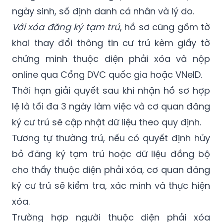
trong lực lượng vũ trang, đơn vị quản lý có
thể gửi văn bản đề nghị xóa, nêu rõ họ tên,
ngày sinh, số định danh cá nhân và lý do.
Với xóa đăng ký tạm trú
, hồ sơ cũng gồm tờ
khai thay đổi thông tin cư trú kèm giấy tờ
chứng minh thuộc diện phải xóa và nộp
online qua Cổng DVC quốc gia hoặc VNeID.
Thời hạn giải quyết sau khi nhận hồ sơ hợp
lệ là tối đa 3 ngày làm việc và cơ quan đăng
ký cư trú sẽ cập nhật dữ liệu theo quy định.
Tương tự thường trú, nếu có quyết định hủy
bỏ đăng ký tạm trú hoặc dữ liệu đồng bộ
cho thấy thuộc diện phải xóa, cơ quan đăng
ký cư trú sẽ kiểm tra, xác minh và thực hiện