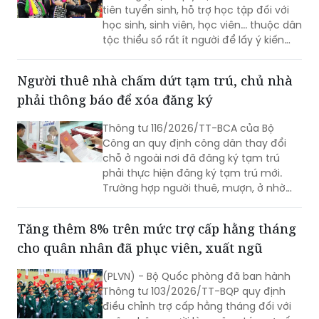
người
Bộ Giáo dục và Đào tạo vừa công bố dự
thảo nghị định quy định chính sách ưu
tiên tuyển sinh, hỗ trợ học tập đối với
học sinh, sinh viên, học viên... thuộc dân
tộc thiểu số rất ít người để lấy ý kiến
góp ý.
Người thuê nhà chấm dứt tạm trú, chủ nhà
phải thông báo để xóa đăng ký
Thông tư 116/2026/TT-BCA của Bộ
Công an quy định công dân thay đổi
chỗ ở ngoài nơi đã đăng ký tạm trú
phải thực hiện đăng ký tạm trú mới.
Trường hợp người thuê, mượn, ở nhờ
chấm dứt việc cư trú, người cho thuê,
cho mượn, cho ở nhờ có trách nhiệm
Tăng thêm 8% trên mức trợ cấp hằng tháng
thông báo cho cơ quan đăng ký cư trú.
cho quân nhân đã phục viên, xuất ngũ