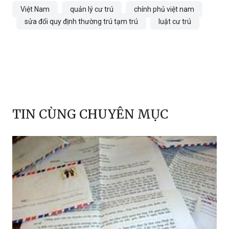
Trang Anh
Việt Nam
quản lý cư trú
chính phủ việt nam
sửa đổi quy định thường trú tạm trú
luật cư trú
TIN CÙNG CHUYÊN MỤC