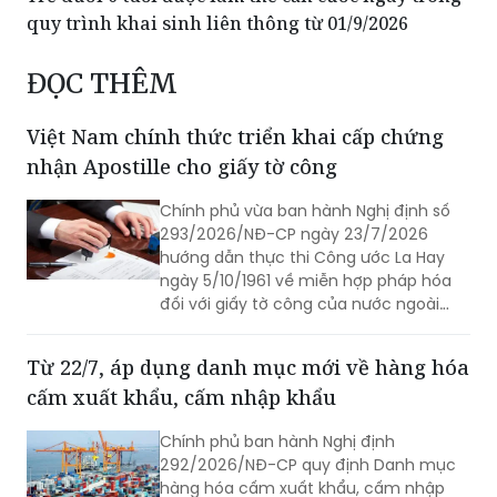
Chỉ thị về nâng cao phòng ngừa, đấu tranh với
lừa đảo chiếm đoạt tài sản trong tình hình mới
Trẻ dưới 6 tuổi được làm thẻ căn cước ngay trong
quy trình khai sinh liên thông từ 01/9/2026
ĐỌC THÊM
Việt Nam chính thức triển khai cấp chứng
nhận Apostille cho giấy tờ công
Chính phủ vừa ban hành Nghị định số
293/2026/NĐ-CP ngày 23/7/2026
hướng dẫn thực thi Công ước La Hay
ngày 5/10/1961 về miễn hợp pháp hóa
đối với giấy tờ công của nước ngoài
(Công ước Apostille).
Từ 22/7, áp dụng danh mục mới về hàng hóa
cấm xuất khẩu, cấm nhập khẩu