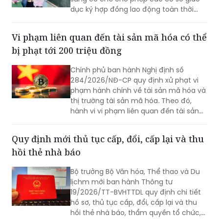
Từ ngày 1/9/2026, Thông tư số
59/2026/TT-BGDĐT của Bộ Giáo dục
và Đào tạo chính thức có hiệu lực, bổ
sung cơ chế cho phép các cơ sở giáo
dục ký hợp đồng lao động toàn thời
gian với nhà giáo sau khi nghỉ hưu nếu
đáp ứng đủ điều kiện.
Vi phạm liên quan đến tài sản mã hóa có thể
bị phạt tới 200 triệu đồng
Chính phủ ban hành Nghị định số
284/2026/NĐ-CP quy định xử phạt vi
phạm hành chính về tài sản mã hóa và
thị trường tài sản mã hóa. Theo đó,
hành vi vi phạm liên quan đến tài sản
mã hóa bị phạt tối đa 200 triệu đồng
đối với tổ chức, 100 triệu đồng đối với
Quy định mới thủ tục cấp, đổi, cấp lại và thu
cá nhân.
hồi thẻ nhà báo
Bộ trưởng Bộ Văn hóa, Thể thao và Du
lịchm mới ban hành Thông tư