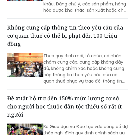
Chính phủ ban hành Nghị định
292/2026/NĐ-CP quy định Danh mục
hàng hóa cấm xuất khẩu, cấm nhập
khẩu. Đáng chú ý, các sản phẩm, hàng
hóa được khai thác, sản xuất hoặc chế
tạo toàn bộ hay một phần bằng lao
động cưỡng bức thuộc diện cấm nhập
Không cung cấp thông tin theo yêu cầu của
khẩu vào Việt Nam.
cơ quan thuế có thể bị phạt đến 100 triệu
đồng
Theo quy định mới, tổ chức, cá nhân
chậm cung cấp, cung cấp không đầy
đủ, không chính xác hoặc không cung
cấp thông tin theo yêu cầu của cơ
quan thuế phục vụ trao đổi thông tin
về thuế có thể bị phạt từ 10 đến 100
triệu đồng.
Đề xuất hỗ trợ đến 150% mức lương cơ sở
cho người học thuộc dân tộc thiểu số rất ít