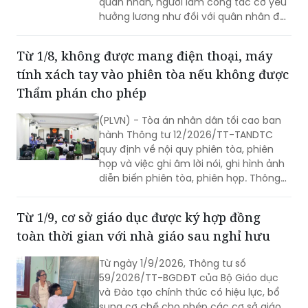
(PLVN) - Bộ Quốc phòng đã ban hành
Thông tư 103/2026/TT-BQP quy định
điều chỉnh trợ cấp hằng tháng đối với
quân nhân, người làm công tác cơ yếu
hưởng lương như đối với quân nhân đã
phục viên, xuất ngũ, thôi việc.
Từ 1/8, không được mang điện thoại, máy
tính xách tay vào phiên tòa nếu không được
Thẩm phán cho phép
(PLVN) - Tòa án nhân dân tối cao ban
hành Thông tư 12/2026/TT-TANDTC
quy định về nội quy phiên tòa, phiên
họp và việc ghi âm lời nói, ghi hình ảnh
diễn biến phiên tòa, phiên họp. Thông
tư 12/2026/TT-TANDTC có hiệu lực từ
1/8/2026.
Từ 1/9, cơ sở giáo dục được ký hợp đồng
toàn thời gian với nhà giáo sau nghỉ hưu