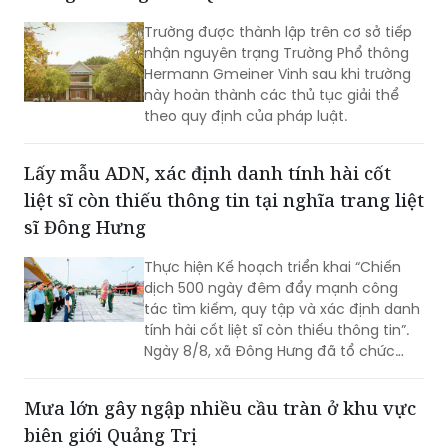
quy định.
Trường được thành lập trên cơ sở tiếp
nhận nguyên trạng Trường Phổ thông
Hermann Gmeiner Vinh sau khi trường
này hoàn thành các thủ tục giải thể
theo quy định của pháp luật.
Lấy mẫu ADN, xác định danh tính hài cốt
liệt sĩ còn thiếu thông tin tại nghĩa trang liệt
sĩ Đông Hưng
Thực hiện Kế hoạch triển khai “Chiến
dịch 500 ngày đêm đẩy mạnh công
tác tìm kiếm, quy tập và xác định danh
tính hài cốt liệt sĩ còn thiếu thông tin”.
Ngày 8/8, xã Đông Hưng đã tổ chức
dâng hương, dâng hoa tưởng niệm các
Anh hùng liệt sĩ và triển khai lấy mẫu
Mưa lớn gây ngập nhiều cầu tràn ở khu vực
sinh phẩm ADN tại các phần mộ liệt sĩ
biên giới Quảng Trị
chưa xác định được danh tính ở nghĩa