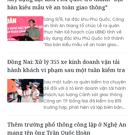
bàn kiểu mẫu về an toàn giao thông”
Sáng 9/8, tại đặc khu Phú Quốc, Công
an tỉnh An Giang tổ chức Lễ ra quân
thực hiện Kế hoạch của UBND tỉnh về
xây dựng đặc khu Phú Quốc trở thành
“Địa bàn kiểu mẫu về an toàn giao
thông”.
Đồng Nai: Xử lý 355 xe kinh doanh vận tải
hành khách vi phạm sau một tuần kiểm tra
Sau một tuần ra quân kiểm tra chuyên
đề đối với ô tô kinh doanh vận tải hành
khách, lực lượng Cảnh sát giao thông
Công an TP Đồng Nai đã kiểm tra 819
trường hợp, phát hiện và lập biên bản
355 trường hợp vi phạm. Đáng chú ý,
các lỗi được phát hiện có chở hàng
Thêm trường phổ thông công lập ở Nghệ An
hóa trong khoang hành khách, chạy
mang tên ông Trần Quốc Hoàn
quá tốc độ và dừng, đỗ không đúng nơi