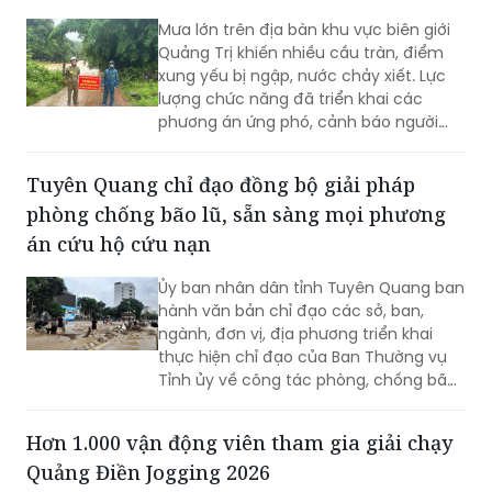
trang liệt sĩ Đông Hưng.
Mưa lớn trên địa bàn khu vực biên giới
Quảng Trị khiến nhiều cầu tràn, điểm
xung yếu bị ngập, nước chảy xiết. Lực
lượng chức năng đã triển khai các
phương án ứng phó, cảnh báo người
dân không đi vào khu vực nguy hiểm.
Tuyên Quang chỉ đạo đồng bộ giải pháp
phòng chống bão lũ, sẵn sàng mọi phương
án cứu hộ cứu nạn
Ủy ban nhân dân tỉnh Tuyên Quang ban
hành văn bản chỉ đạo các sở, ban,
ngành, đơn vị, địa phương triển khai
thực hiện chỉ đạo của Ban Thường vụ
Tỉnh ủy về công tác phòng, chống bão,
lũ, thiên tai cực đoan và biến đổi khí
hậu từ nay đến hết năm 2026.
Hơn 1.000 vận động viên tham gia giải chạy
Quảng Điền Jogging 2026