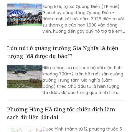
Sáng 9/8, tại xã Quảng Điền (TP Huế),
Giải chạy cộng đồng Quảng Điền -
Hành trình kết nối năm 2026 diễn ra với
sự tham gia của hơn 1.000 vận động
viên, hướng đến gây quỹ hỗ trợ trẻ em
có hoàn cảnh khó khăn và quảng bá
cảnh quan, thiên nhiên địa phương
Lún nứt ở quảng trường Gia Nghĩa là hiện
tượng "đã được dự báo”?
Hiện tượng lún nứt cục bộ với diện tích
khoảng 700m2 trên bề mặt sân quảng
trường Trung tâm Gia Nghĩa (Lâm
Đồng) theo Chủ đầu tư là hiện tượng
đã được dự báo trong quá trình tính
toán kỹ thuật.
Phường Hồng Hà tăng tốc chiến dịch làm
sạch dữ liệu đất đai
Được hình thành từ 12 phường thuộc 5