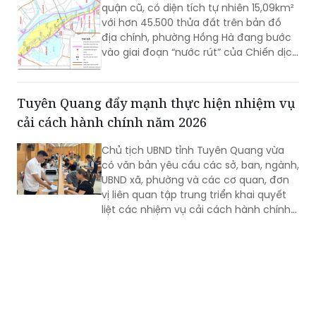
quận cũ, có diện tích tự nhiên 15,09km²
với hơn 45.500 thửa đất trên bản đồ
địa chính, phường Hồng Hà đang bước
vào giai đoạn “nước rút” của Chiến dịch
45 ngày hoàn thiện cơ sở dữ liệu quốc
gia về đất đai.
Tuyên Quang đẩy mạnh thực hiện nhiệm vụ
cải cách hành chính năm 2026
Chủ tịch UBND tỉnh Tuyên Quang vừa
có văn bản yêu cầu các sở, ban, ngành,
UBND xã, phường và các cơ quan, đơn
vị liên quan tập trung triển khai quyết
liệt các nhiệm vụ cải cách hành chính
(CCHC) năm 2026, nhằm khắc phục
những nội dung còn chậm tiến độ,
nâng cao chất lượng thực hiện các tiêu
chí, phấn đấu cải thiện Chỉ số CCHC
của tỉnh.