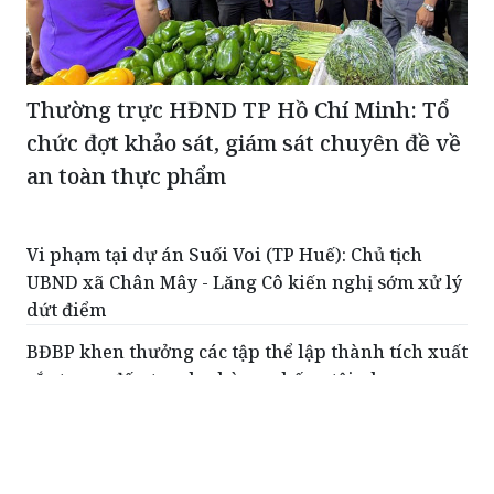
Thường trực HĐND TP Hồ Chí Minh: Tổ
chức đợt khảo sát, giám sát chuyên đề về
an toàn thực phẩm
Vi phạm tại dự án Suối Voi (TP Huế): Chủ tịch
UBND xã Chân Mây - Lăng Cô kiến nghị sớm xử lý
dứt điểm
BĐBP khen thưởng các tập thể lập thành tích xuất
sắc trong đấu tranh phòng, chống tội phạm
Hải Phòng tiếp tục hoàn thiện Quy hoạch chung
thành phố đến năm 2050
Bắc Ninh Đẩy nhanh tiến độ lấy mẫu hài cốt tại