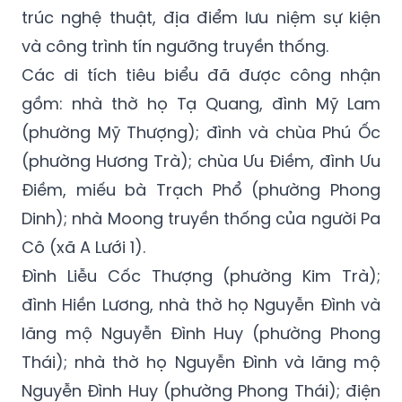
Theo quyết định, các di tích được xếp hạng
gồm nhiều loại hình như di tích lịch sử, kiến
trúc nghệ thuật, địa điểm lưu niệm sự kiện
và công trình tín ngưỡng truyền thống.
Các di tích tiêu biểu đã được công nhận
gồm: nhà thờ họ Tạ Quang, đình Mỹ Lam
(phường Mỹ Thượng); đình và chùa Phú Ốc
(phường Hương Trà); chùa Ưu Điềm, đình Ưu
Điềm, miếu bà Trạch Phổ (phường Phong
Dinh); nhà Moong truyền thống của người Pa
Cô (xã A Lưới 1).
Đình Liễu Cốc Thượng (phường Kim Trà);
đình Hiền Lương, nhà thờ họ Nguyễn Đình và
lăng mộ Nguyễn Đình Huy (phường Phong