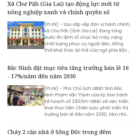
chuyển đổi số, đơn giản hóa thủ tục và
nâng cao chất lượng phục vụ. Nhiều chỉ
tiêu được đặt ra nhằm rút ngắn thời
gian giải quyết, tăng sự hài lòng của
Xã Chư Păh (Gia Lai) tạo động lực mới từ
người dân và doanh nghiệp.
nông nghiệp xanh và chính quyền số
(PLVN) - Sau sắp xếp đơn vị hành chính,
xã Chư Păh (tỉnh Gia Lai) đang từng
bước ổn định tổ chức bộ máy, nâng
chất lượng phục vụ người dân; đồng
thời khai thác lợi thế cửa ngõ phía Bắc,
nông nghiệp công nghệ cao và bản sắc
văn hóa Jrai để mở rộng không gian
Bắc Ninh đặt mục tiêu tăng trưởng bán lẻ 16
phát triển.
- 17%/năm đến năm 2030
(PLVN) - Phó Chủ tịch UBND tỉnh Bắc
Ninh Phạm Văn Thịnh vừa ký, ban hành
Kế hoạch số 293/KH-UBND về việc triển
khai thực hiện Chiến lược phát triển thị
trường bán lẻ đến năm 2030, tầm nhìn