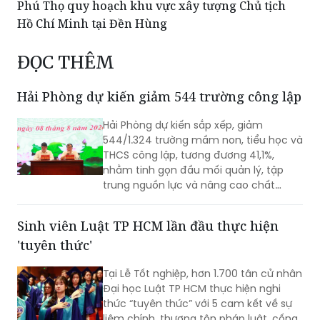
Liên hoan Dân ca Ví, Giặm Nghệ Tĩnh năm 2026
Đầu tư gần 1.000 tỷ đồng xây dựng cầu Yên Bái
Phú Thọ quy hoạch khu vực xây tượng Chủ tịch
Hồ Chí Minh tại Đền Hùng
ĐỌC THÊM
Hải Phòng dự kiến giảm 544 trường công lập
Hải Phòng dự kiến sắp xếp, giảm
544/1.324 trường mầm non, tiểu học và
THCS công lập, tương đương 41,1%,
nhằm tinh gọn đầu mối quản lý, tập
trung nguồn lực và nâng cao chất
lượng giáo dục. Việc sắp xếp phải hoàn
thành trước ngày 20/8/2026.
Sinh viên Luật TP HCM lần đầu thực hiện
'tuyên thức'