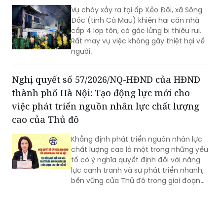
đến năm 2050 trên địa bàn tỉnh Bắc
Ninh.
Cháy 2 căn nhà ở Sông Đốc trong đêm
Vụ cháy xảy ra tại ấp Xẻo Đôi, xã Sông
Đốc (tỉnh Cà Mau) khiến hai căn nhà
cấp 4 lợp tôn, có gác lửng bị thiêu rụi.
Rất may vụ việc không gây thiệt hại về
người.
Nghị quyết số 57/2026/NQ-HĐND của HĐND
thành phố Hà Nội: Tạo động lực mới cho
việc phát triển nguồn nhân lực chất lượng
cao của Thủ đô
Khẳng định phát triển nguồn nhân lực
chất lượng cao là một trong những yếu
tố có ý nghĩa quyết định đối với năng
lực cạnh tranh và sự phát triển nhanh,
bền vững của Thủ đô trong giai đoạn