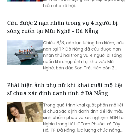
Tại Lễ Tốt nghiệp, hơn 1.700 tân cử nhân
Đại học Luật TP HCM thực hiện nghi
thức “tuyên thức” với 5 cam kết về sự
liêm chính, thượng tôn pháp luật, cống
hiến cho xã hội.
Cứu được 2 nạn nhân trong vụ 4 người bị
sóng cuốn tại Mũi Nghê - Đà Nẵng
Chiều 8/8, các lực lượng tìm kiếm, cứu
nạn tại TP Đà Nẵng đã cứu được nạn
nhân thứ hai trong vụ 4 người bị sóng
cuốn khi chụp ảnh tại khu vực Mũi
Nghê, bán đảo Sơn Trà. Hiện còn 2
người chưa tìm thấy.
Phát hiện ảnh phụ nữ khi khai quật mộ liệt
sĩ chưa xác định danh tính ở Đà Nẵng
Trong quá trình khai quật phần mộ liệt
sĩ chưa xác định danh tính để lấy mẫu