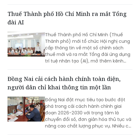
sinh phẩm phục vụ xét nghiệm ADN tại
Nghĩa trang Liệt sĩ Tam Phước, xã Tây
Hồ, TP Đà Nẵng, lực lượng chức năng
phát hiện nhiều di vật, trong đó đáng
chú ý có di ảnh một phụ nữ.
Thuế Thành phố Hồ Chí Minh ra mắt Tổng
đài AI
Thuế Thành phố Hồ Chí Minh (Thuế
Thành phố) mới tổ chức Hội nghị cung
cấp thông tin về một số chính sách
thuế mới và ra mắt Tổng đài ứng dụng
trí tuệ nhân tạo (AI), mở thêm kênh
cung cấp thông tin thuế qua nền tảng
thanh toán số.
Đồng Nai cải cách hành chính toàn diện,
người dân chỉ khai thông tin một lần
Đồng Nai đặt mục tiêu tạo bước đột
phá trong cải cách hành chính giai
đoạn 2026-2030 với trọng tâm là