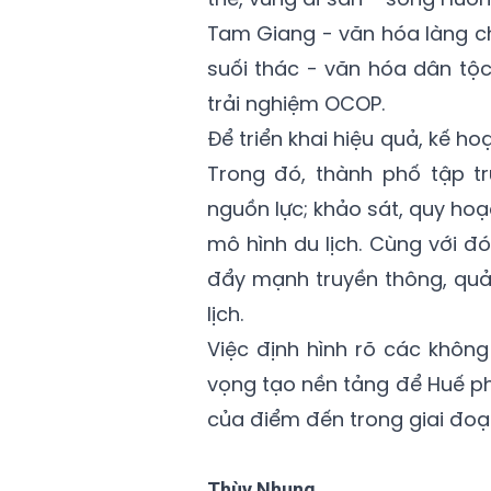
Tam Giang - văn hóa làng chà
suối thác - văn hóa dân tộc
trải nghiệm OCOP.
Để triển khai hiệu quả, kế h
Trong đó, thành phố tập t
nguồn lực; khảo sát, quy hoạ
mô hình du lịch. Cùng với đ
đẩy mạnh truyền thông, quả
lịch.
Việc định hình rõ các không
vọng tạo nền tảng để Huế ph
của điểm đến trong giai đoạn
Thùy Nhung