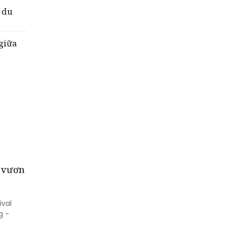
 du
 giữa
m vươn
ival
g -