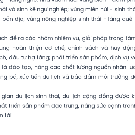
i và sinh kế ngư nghiệp; vùng miền núi - sinh thá
 bản địa; vùng nông nghiệp sinh thái - làng quê 
oạch đề ra các nhóm nhiệm vụ, giải pháp trọng tâm
rung hoàn thiện cơ chế, chính sách và huy độn
ch, đầu tư hạ tầng; phát triển sản phẩm, dịch vụ v
ó là đào tạo, nâng cao chất lượng nguồn nhân lực
ng bá, xúc tiến du lịch và bảo đảm môi trường d
 gian du lịch sinh thái, du lịch cộng đồng được k
át triển sản phẩm đặc trưng, nâng sức cạnh tran
 tới.