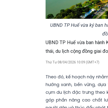
UBND TP Huế vừa ký ban hàn
đồ
UBND TP Huế vừa ban hành Kế
thái, du lịch cộng đồng giai đ
Thứ Tư 08/04/2026 10:09 (GMT+7)
Theo đó, kế hoạch này nhằm p
hướng xanh, bền vững, dựa 
cụm du lịch đặc trưng theo 
góp phần nâng cao chất lư
người dân và thúc đẩy phát tr