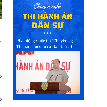
Phát động Cuộc thi “Chuyện nghề
h
Thi hành án dân sự” lần thứ III
o
,
;
o