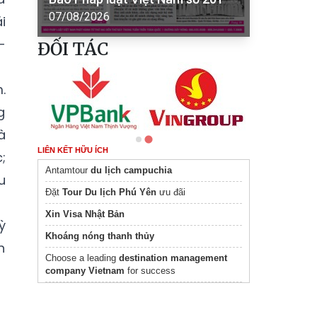
07/08/2026
i
-
ĐỐI TÁC
.
g
à
LIÊN KẾT HỮU ÍCH
;
Antamtour
du lịch campuchia
u
Đặt
Tour Du lịch Phú Yên
ưu đãi
Xin Visa Nhật Bản
ỳ
Khoáng nóng thanh thủy
h
Choose a leading
destination management
company Vietnam
for success