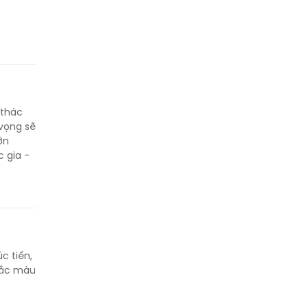
 thác
 vọng sẽ
ớn
 gia -
c tiến,
 sắc màu