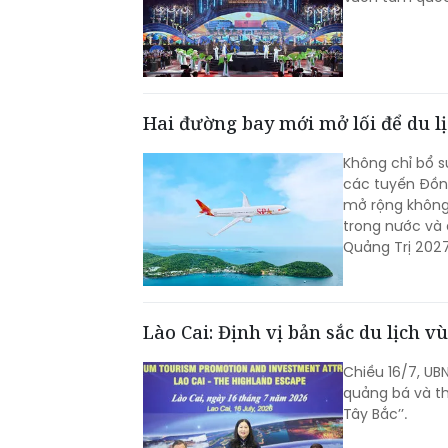
Hai đường bay mới mở lối để du lị
Không chỉ bổ s
các tuyến Đồng
mở rộng không g
trong nước và 
Quảng Trị 2027
Lào Cai: Định vị bản sắc du lịch v
Chiều 16/7, UB
quảng bá và thu
Tây Bắc’’.