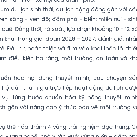
ụm du lịch sinh thái, du lịch cộng đồng gắn với cá
en sông - ven đô; đầm phá - biển; miền núi - sin
 quê. Đồng thời, rà soát, lựa chọn khoảng 10 - 12 xã
n khai trong giai đoạn 2026 - 2027; đánh giá, nhâ
ế. Đầu tư, hoàn thiện và đưa vào khai thác tối thiể
m điều kiện hạ tầng, môi trường, an toàn và kh
uẩn hóa nội dung thuyết minh, câu chuyện sả
hộ dân tham gia trực tiếp hoạt động du lịch đượ
 vụ; từng bước chuẩn hóa kỹ năng thuyết minh
ch gắn với nâng cao ý thức bảo vệ môi trường v
cụ thể hóa thành 4 vùng trải nghiệm đặc trưng. C
ng - làng nghề, nhà vườn Huế; vùng biển - đầm ph