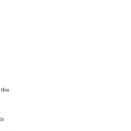
 thu
út