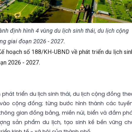
h định hình 4 vùng du lịch sinh thái, du lịch cộng
ng giai đoạn 2026 - 2027.
 hoạch số 188/KH-UBND về phát triển du lịch sin
oạn 2026 - 2027.
hát triển du lịch sinh thái, du lịch cộng đồng the
vào cộng đồng; từng bước hình thành các tuyến
không gian đồng bằng, miền núi, biển và đầm phá
ợng sản phẩm du lịch, tạo sinh kế bền vững ch
iển kinh tế - xã hội của thành phố.