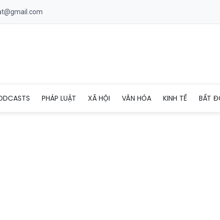
uat@gmail.com
ng du lịch sinh thái, du lịch cộng đồng đặc trưng
ODCASTS
PHÁP LUẬT
XÃ HỘI
VĂN HÓA
KINH TẾ
BẤT Đ