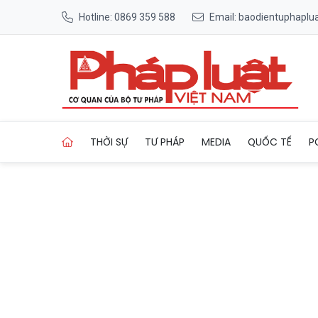
Hotline: 0869 359 588
Email: baodientuphapl
Trang chủ Huế định hình 4 vù
THỜI SỰ
TƯ PHÁP
MEDIA
QUỐC TẾ
P