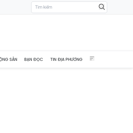
ỘNG SẢN
BẠN ĐỌC
TIN ĐỊA PHƯƠNG