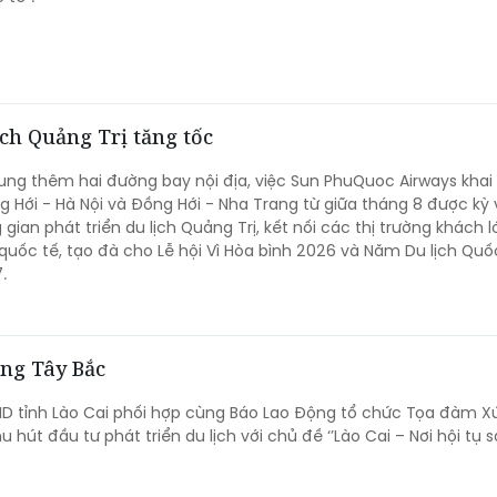
ch Quảng Trị tăng tốc
ung thêm hai đường bay nội địa, việc Sun PhuQuoc Airways khai
 Hới - Hà Nội và Đồng Hới - Nha Trang từ giữa tháng 8 được kỳ
ian phát triển du lịch Quảng Trị, kết nối các thị trường khách l
quốc tế, tạo đà cho Lễ hội Vì Hòa bình 2026 và Năm Du lịch Quốc
.
ùng Tây Bắc
ND tỉnh Lào Cai phối hợp cùng Báo Lao Động tổ chức Tọa đàm Xú
 hút đầu tư phát triển du lịch với chủ đề ‘’Lào Cai – Nơi hội tụ