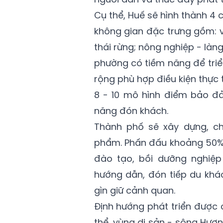
Cụ thể, Huế sẽ hình thành 4 c
không gian đặc trưng gồm: v
thái rừng; nông nghiệp - làng
phường có tiềm năng để triể
rộng phù hợp điều kiện thực t
8 - 10 mô hình điểm bảo đả
năng đón khách.
Thành phố sẽ xây dựng, ch
phẩm. Phấn đấu khoảng 50% 
đào tạo, bồi dưỡng nghiệp
hướng dẫn, đón tiếp du khá
gìn giữ cảnh quan.
Định hướng phát triển được 
thể, vùng di sản - sông Hươ