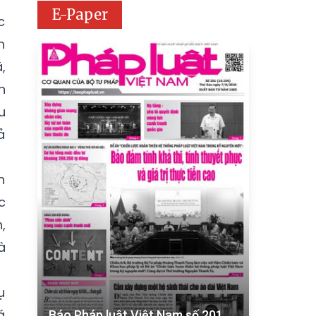
E-Paper
c
h
,
n
u
ả
n
c
,
à
ụ
á
Báo Pháp luật Việt Nam số 201