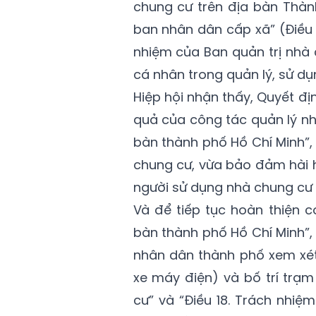
chung cư trên địa bàn Thành
ban nhân dân cấp xã” (Điều 1
nhiệm của Ban quản trị nhà 
cá nhân trong quản lý, sử dụ
Hiệp hội nhận thấy, Quyết đ
quả của công tác quản lý nh
bàn thành phố Hồ Chí Minh”,
chung cư, vừa bảo đảm hài h
người sử dụng nhà chung cư 
Và để tiếp tục hoàn thiện c
bàn thành phố Hồ Chí Minh”,
nhân dân thành phố xem xét 
xe máy điện) và bố trí trạm
cư” và “Điều 18. Trách nhi