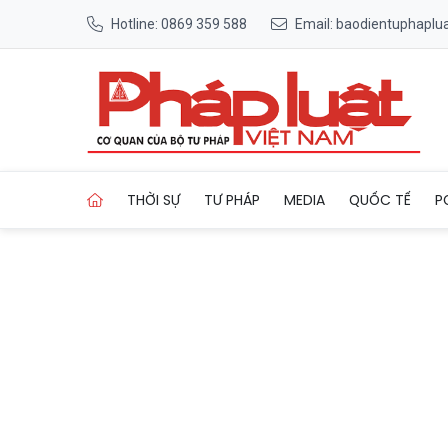
Hotline: 0869 359 588
Email: baodientuphapl
Trang chủ HoREA đề nghị Tp 
THỜI SỰ
TƯ PHÁP
MEDIA
QUỐC TẾ
P