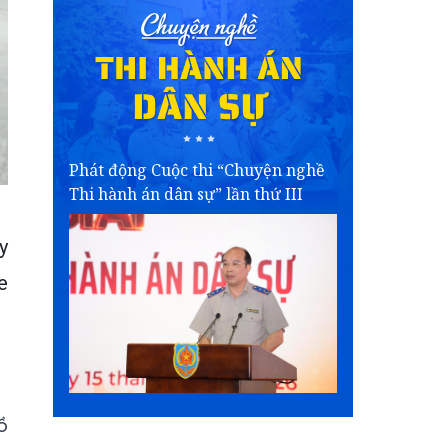
Phát động Cuộc thi “Chuyện nghề
Thi hành án dân sự” lần thứ III
y
e
ồ