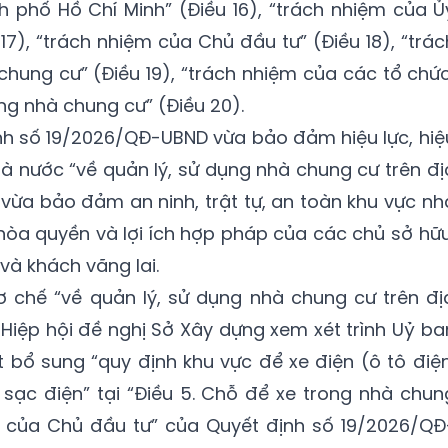
 phố Hồ Chí Minh” (Điều 16), “trách nhiệm của Ủ
7), “trách nhiệm của Chủ đầu tư” (Điều 18), “trác
chung cư” (Điều 19), “trách nhiệm của các tổ chức
ng nhà chung cư” (Điều 20).
ịnh số 19/2026/QĐ-UBND vừa bảo đảm hiệu lực, hiệ
à nước “về quản lý, sử dụng nhà chung cư trên đị
 vừa bảo đảm an ninh, trật tự, an toàn khu vực nh
òa quyền và lợi ích hợp pháp của các chủ sở hữu
và khách vãng lai.
ơ chế “về quản lý, sử dụng nhà chung cư trên đị
 Hiệp hội đề nghị Sở Xây dựng xem xét trình Uỷ ba
bổ sung “quy định khu vực để xe điện (ô tô điện
 sạc điện” tại “Điều 5. Chỗ để xe trong nhà chun
ệm của Chủ đầu tư” của Quyết định số 19/2026/QĐ