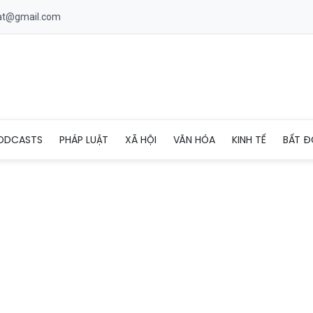
uat@gmail.com
Hồ Chí Minh bổ sung quy định khu vực để xe điện và bố trí trạm
ODCASTS
PHÁP LUẬT
XÃ HỘI
VĂN HÓA
KINH TẾ
BẤT Đ