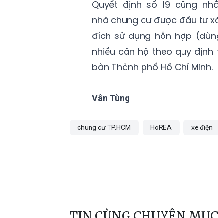
Quyết định số 19 cũng nh
nhà chung cư được đầu tư x
đích sử dụng hỗn hợp (dùn
nhiều căn hộ theo quy định 
bàn Thành phố Hồ Chí Minh.
Vân Tùng
chung cư TP.HCM
HoREA
xe điện
TIN CÙNG CHUYÊN MỤC