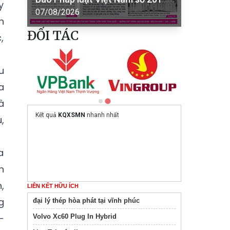
y
07/08/2026
h
ĐỐI TÁC
,
u
a
à
Kết quả
KQXSMN
nhanh nhất
,
a
n
,
LIÊN KẾT HỮU ÍCH
g
đại lý thép hòa phát tại vĩnh phúc
-
Volvo Xc60 Plug In Hybrid