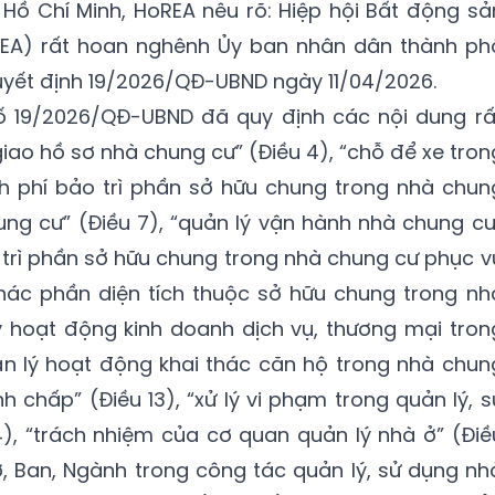
Hồ Chí Minh, HoREA nêu rõ: Hiệp hội Bất động sả
REA) rất hoan nghênh Ủy ban nhân dân thành ph
uyết định 19/2026/QĐ-UBND ngày 11/04/2026.
số 19/2026/QĐ-UBND đã quy định các nội dung rấ
iao hồ sơ nhà chung cư” (Điều 4), “chỗ để xe tron
nh phí bảo trì phần sở hữu chung trong nhà chun
hung cư” (Điều 7), “quản lý vận hành nhà chung cư
ảo trì phần sở hữu chung trong nhà chung cư phục v
i thác phần diện tích thuộc sở hữu chung trong nh
lý hoạt động kinh doanh dịch vụ, thương mại tron
uản lý hoạt động khai thác căn hộ trong nhà chun
anh chấp” (Điều 13), “xử lý vi phạm trong quản lý, s
), “trách nhiệm của cơ quan quản lý nhà ở” (Điề
ở, Ban, Ngành trong công tác quản lý, sử dụng nh