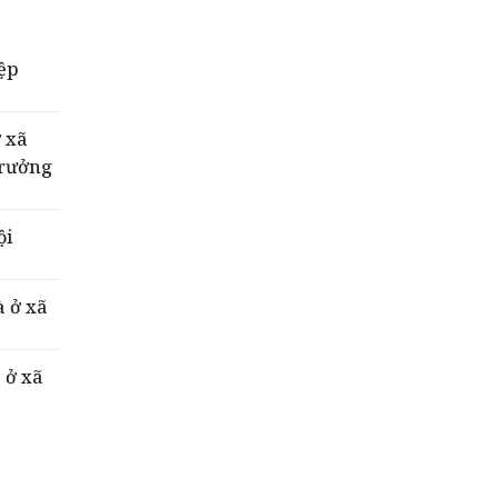
iệp
ở xã
trưởng
ội
à ở xã
 ở xã