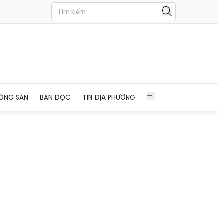
 sạc điện trong chung cư
ỘNG SẢN
BẠN ĐỌC
TIN ĐỊA PHƯƠNG