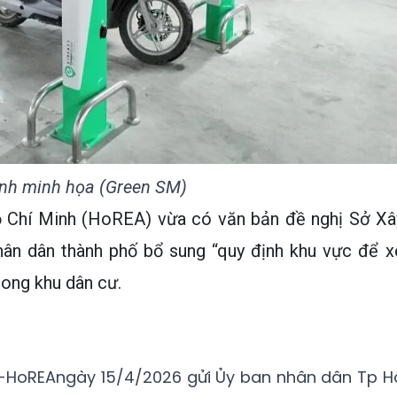
nh minh họa (Green SM)
ồ Chí Minh (HoREA) vừa có văn bản đề nghị Sở Xâ
hân dân thành phố bổ sung “quy định khu vực để x
rong khu dân cư.
-HoREAngày 15/4/2026 gửi Ủy ban nhân dân Tp H