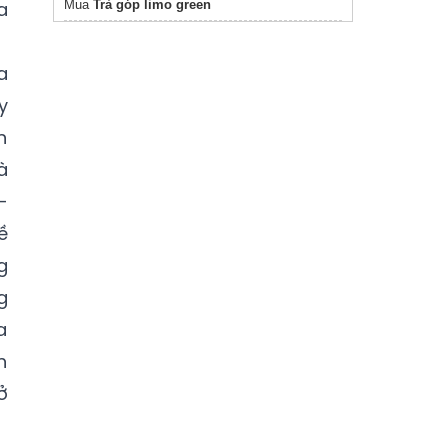
a
Mua
Trả góp limo green
a
y
n
à
-
ề
g
g
a
h
ở