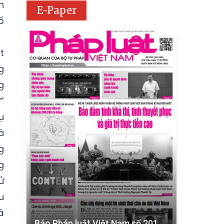
n
E-Paper
ố
t
g
g
”
ụ
à
g
g
ử
u
à
Báo Pháp luật Việt Nam số 201