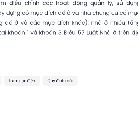
ằm điều chỉnh các hoạt động quản lý, sử dụn
ây dựng có mục đích để ở và nhà chung cư có mụ
g để ở và các mục đích khác); nhà ở nhiều tần
tại khoản 1 và khoản 3 Điều 57 Luật Nhà ở trên đị
trạm sạc điện
Quy định mới