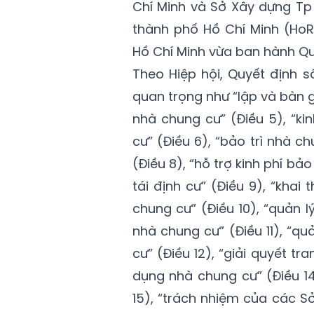
Chí Minh và Sở Xây dựng Tp 
thành phố Hồ Chí Minh (Ho
Hồ Chí Minh vừa ban hành Q
Theo Hiệp hội, Quyết định 
quan trọng như “lập và bàn g
nhà chung cư” (Điều 5), “ki
cư” (Điều 6), “bảo trì nhà c
(Điều 8), “hỗ trợ kinh phí b
tái định cư” (Điều 9), “kha
chung cư” (Điều 10), “quản 
nhà chung cư” (Điều 11), “q
cư” (Điều 12), “giải quyết tr
dụng nhà chung cư” (Điều 14
15), “trách nhiệm của các S