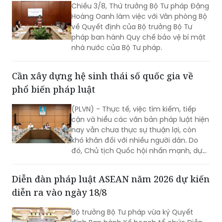
Chiều 3/8, Thứ trưởng Bộ Tư pháp Đặng
quyền con người.
Hoàng Oanh làm việc với Văn phòng Bộ
về Quyết định của Bộ trưởng Bộ Tư
pháp ban hành Quy chế bảo vệ bí mật
nhà nước của Bộ Tư pháp.
Cần xây dựng hệ sinh thái số quốc gia về
phổ biến pháp luật
(PLVN) - Thực tế, việc tìm kiếm, tiếp
cận và hiểu các văn bản pháp luật hiện
nay vẫn chưa thực sự thuận lợi, còn
khó khăn đối với nhiều người dân. Do
đó, Chủ tịch Quốc hội nhấn mạnh, dự
thảo Luật Phổ biến, giáo dục pháp luật
(sửa đổi) cần nghiên cứu quy định rõ
Diễn đàn pháp luật ASEAN năm 2026 dự kiến
việc xây dựng hệ sinh thái số quốc gia
diễn ra vào ngày 18/8
về phổ biến, giáo dục pháp luật.
Bộ trưởng Bộ Tư pháp vừa ký Quyết