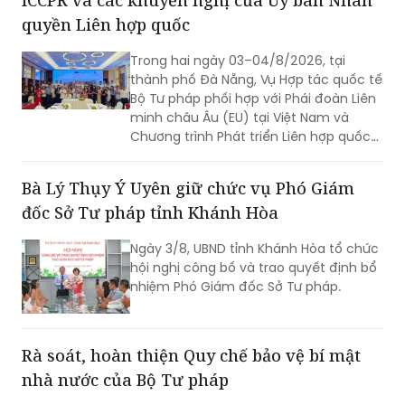
ICCPR và các khuyến nghị của Ủy ban Nhân
quyền Liên hợp quốc
Trong hai ngày 03–04/8/2026, tại
thành phố Đà Nẵng, Vụ Hợp tác quốc tế
Bộ Tư pháp phối hợp với Phái đoàn Liên
minh châu Âu (EU) tại Việt Nam và
Chương trình Phát triển Liên hợp quốc
(UNDP) tại Việt Nam tổ chức Hội thảo
về thực hiện các khuyến nghị của Ủy
Bà Lý Thụy Ý Uyên giữ chức vụ Phó Giám
ban Nhân quyền Liên hợp quốc đối với
đốc Sở Tư pháp tỉnh Khánh Hòa
Báo cáo định kỳ lần thứ tư của Việt
Nam về thực hiện Công ước quốc tế về
Ngày 3/8, UBND tỉnh Khánh Hòa tổ chức
các quyền dân sự và chính trị (ICCPR)
hội nghị công bố và trao quyết định bổ
và Hội nghị tập huấn về thực hiện Công
nhiệm Phó Giám đốc Sở Tư pháp.
ước ICCPR. Đây là chuỗi hoạt động
được triển khai trong khuôn khổ Dự án
“Tăng cường pháp luật và tư pháp tại
Việt Nam giai đoạn II” (EU JULE II), góp
Rà soát, hoàn thiện Quy chế bảo vệ bí mật
phần nâng cao năng lực của các cơ
nhà nước của Bộ Tư pháp
quan, tổ chức trong việc thực hiện các
cam kết quốc tế của Việt Nam về