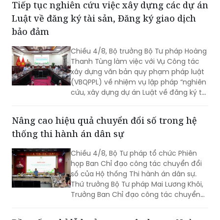
Tiếp tục nghiên cứu việc xây dựng các dự án
Luật về đăng ký tài sản, Đăng ký giao dịch
bảo đảm
Chiều 4/8, Bộ trưởng Bộ Tư pháp Hoàng
Thanh Tùng làm việc với Vụ Công tác
xây dựng văn bản quy phạm pháp luật
(VBQPPL) về nhiệm vụ lập pháp “nghiên
cứu, xây dựng dự án Luật về đăng ký tài
sản” và “rà soát, sửa đổi Luật Đăng ký
giao dịch bảo đảm”. Cùng dự có Thứ
Nâng cao hiệu quả chuyển đổi số trong hệ
trưởng Đặng Hoàng Oanh.
thống thi hành án dân sự
Chiều 4/8, Bộ Tư pháp tổ chức Phiên
họp Ban Chỉ đạo công tác chuyển đổi
số của Hộ thống Thi hành án dân sự.
Thứ trưởng Bộ Tư pháp Mai Lương Khôi,
Trưởng Ban Chỉ đạo công tác chuyển
đổi số của Hệ thống Thi hành án dân sự
(Ban Chỉ đạo).