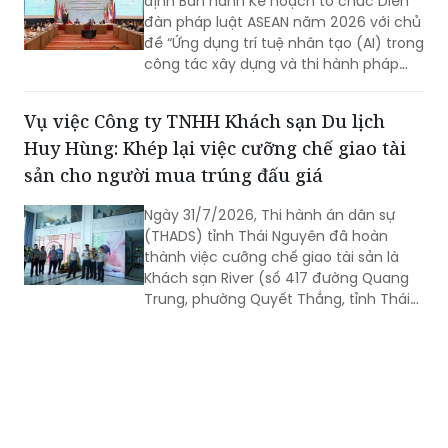
định Ban hành Kế hoạch tổ chức Diễn
đàn pháp luật ASEAN năm 2026 với chủ
đề “Ứng dụng trí tuệ nhân tạo (AI) trong
công tác xây dựng và thi hành pháp
luật trong kỷ nguyên số”. Diễn đàn dự
kiến sẽ diễn ra vào ngày 18/8 tới.
Vụ việc Công ty TNHH Khách sạn Du lịch
Huy Hùng: Khép lại việc cưỡng chế giao tài
sản cho người mua trúng đấu giá
Ngày 31/7/2026, Thi hành án dân sự
(THADS) tỉnh Thái Nguyên đã hoàn
thành việc cưỡng chế giao tài sản là
Khách sạn River (số 417 đường Quang
Trung, phường Quyết Thắng, tỉnh Thái
Nguyên) cho người mua trúng đấu giá
theo quy định của pháp luật. Đây là vụ
án kinh doanh, thương mại có giá trị
lớn, việc tổ chức thi hành kéo dài gần 3
năm do phát sinh nhiều khó khăn,
vướng mắc.