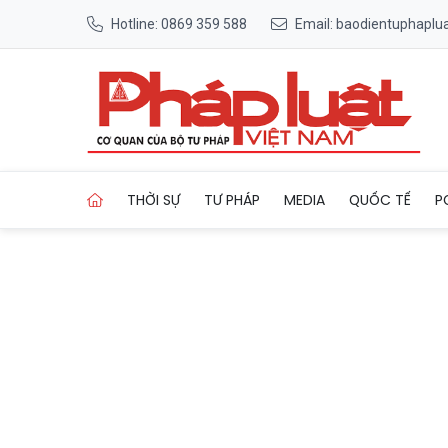
Hotline: 0869 359 588
Email: baodientuphapl
Trang chủ Honda Việt Nam k
THỜI SỰ
TƯ PHÁP
MEDIA
QUỐC TẾ
P