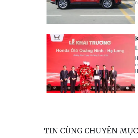
n
H
m
H
TIN CÙNG CHUYÊN MỤC