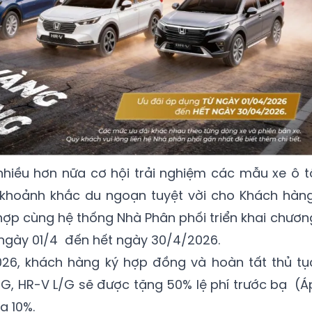
iều hơn nữa cơ hội trải nghiệm các mẫu xe ô t
khoảnh khắc du ngoạn tuyệt vời cho Khách hàng
ợp cùng hệ thống Nhà Phân phối triển khai chươn
 ngày 01/4 đến hết ngày 30/4/2026.
26, khách hàng ký hợp đồng và hoàn tất thủ tụ
L/G, HR-V L/G sẽ được tặng 50% lệ phí trước bạ (Á
ạ 10%.