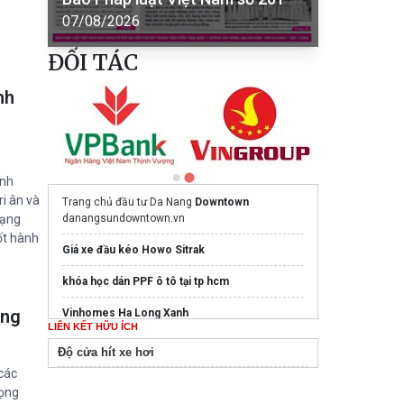
07/08/2026
ĐỐI TÁC
nh
ình
i ân và
Trang chủ đầu tư Da Nang
Downtown
hạng
danangsundowntown.vn
ốt hành
Giá xe đầu kéo Howo Sitrak
khóa học dán PPF ô tô tại tp hcm
ộng
Vinhomes Ha Long Xanh
LIÊN KẾT HỮU ÍCH
Bất động sản
Độ cửa hít xe hơi
 các
Nhận ngay
suzuki swift hybrid
mới nhất
vọng