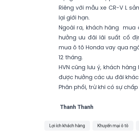
Riêng với mẫu xe CR-V L sản
lại giới hạn.
Ngoài ra, khách hàng mua 
hưởng ưu đãi lãi suất cố đ
mua ô tô Honda vay qua ngân
12 tháng.
HVN cũng lưu ý, khách hàng
được hưởng các ưu đãi khác
Phân phối, trừ khi có sự chấ
Thanh Thanh
Lợi ích khách hàng
Khuyến mại ô tô