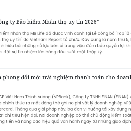
ông ty Bảo hiểm Nhân thọ uy tín 2026”
hiểm nhân thọ MB Life đã được vinh danh tại Lễ công bố 'Top 10
thọ uy tín' do Vietnam Report tổ chức. Đây cũng là năm thứ 5, 
nh hiệu bởi những nỗ lực bền bỉ trong việc đảm bảo quyền lợi k
hỉ đặt sự tín nhiệm lên hàng đầu suốt một thập kỷ.
n phong đổi mới trải nghiệm thanh toán cho doan
P Việt Nam Thịnh Vượng (VPBank), Công ty TNHH FINAN (FINAN) 
 chính thức ra mắt dòng thẻ ghi nợ phi vật lý doanh nghiệp VPB
rcard. Thông qua giải pháp này, ba đơn vị hướng tới xây dựng 
trị chi tiêu hiện đại, nơi doanh nghiệp có thể chủ động kiểm soá
òng tiền và nâng cao hiệu quả vận hành ngay từ những giao dịc