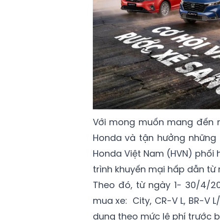
Với mong muốn mang đến nh
Honda và tận hưởng những 
Honda Việt Nam (HVN) phối h
trình khuyến mại hấp dẫn từ
Theo đó, từ ngày 1- 30/4/20
mua xe: City, CR-V L, BR-V 
dụng theo mức lệ phí trước b