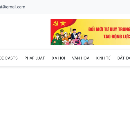
uat@gmail.com
huyến mại cho khách hàng mua ô tô trong tháng 4
ODCASTS
PHÁP LUẬT
XÃ HỘI
VĂN HÓA
KINH TẾ
BẤT Đ