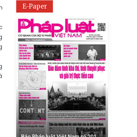
E-Paper
n
c
g
g
g
à
Báo Pháp luật Việt Nam số 201