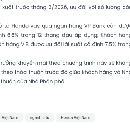
 xuất trước tháng 3/2026, ưu đãi với số lượng cò
ô tô Honda vay qua ngân hàng VP Bank còn đượ
ịnh 6.6% trong 12 tháng đầu áp dụng; Khách hàn
 hàng VIB được ưu đãi lãi suất cố định 7.5% tron
 hưởng khuyến mại theo chương trình này sẽ khôn
 theo thỏa thuận trước đó giữa khách hàng và Nh
p thuận của Nhà Phân phối.
Việt Nam
ngành ô tô
Honda Việt Nam