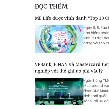
ĐỌC THÊM
MB Life được vinh danh “Top 10 C
Ngày 6/8, Bảo 
bảo hiểm nhân 
vinh dự đạt da
hàng với tôn c
VPBank, FINAN và Mastercard tiê
nghiệp với thẻ ghi nợ phi vật lý
Ngân hàng TMC
Mastercard vừa
FinanONE Maste
sinh thái quản 
sách, tối ưu d
ngày.