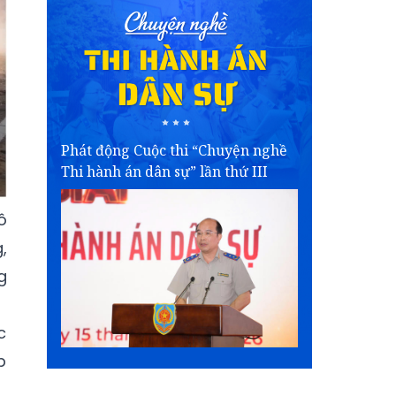
Phát động Cuộc thi “Chuyện nghề
Thi hành án dân sự” lần thứ III
ô
,
g
c
p