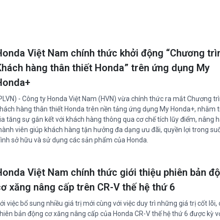
Honda Việt Nam chính thức khởi động “Chương trì
Khách hàng thân thiết Honda” trên ứng dụng My
Honda+
PLVN) - Công ty Honda Việt Nam (HVN) vừa chính thức ra mắt Chương tr
hách hàng thân thiết Honda trên nền tảng ứng dụng My Honda+, nhằm tr
ia tăng sự gắn kết với khách hàng thông qua cơ chế tích lũy điểm, nâng 
hành viên giúp khách hàng tận hưởng đa dạng ưu đãi, quyền lợi trong su
rình sở hữu và sử dụng các sản phẩm của Honda.
Honda Việt Nam chính thức giới thiệu phiên bản đ
cơ xăng nâng cấp trên CR-V thế hệ thứ 6
ới việc bổ sung nhiều giá trị mới cùng với việc duy trì những giá trị cốt lõi,
hiên bản động cơ xăng nâng cấp của Honda CR-V thế hệ thứ 6 được kỳ 