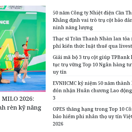
50 năm Công ty Nhiệt điện Cần Th
Khẳng định vai trò trụ cột bảo đ
ninh năng lượng
Thạc sĩ Trần Thanh Nhàn lan tỏa
phí kiến thức luật thuế qua live
Giải mã bộ 3 trụ cột giúp TPBank 
tục trụ vững Top 10 Ngân hàng t
uy tín
EVNHCMC kỷ niệm 50 năm thành 
đón nhận Huân chương Lao độn
é MILO 2026:
3
nh rèn kỹ năng
OPES thăng hạng trong Top 10 Cô
bảo hiểm phi nhân thọ uy tín Vi
2026