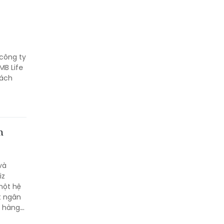
 công ty
MB Life
hách
h
và
iz
một hệ
t ngân
h hàng