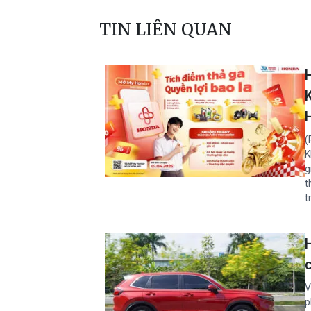
TIN LIÊN QUAN
(
K
g
t
t
V
p