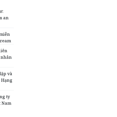
ơ:
ảm an
 miễn
stream
liên
ư nhân
lập và
g Hạng
ng ty
ệt Nam