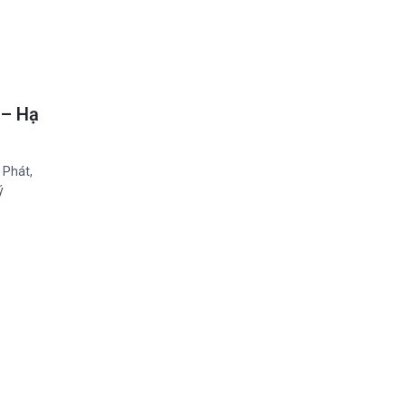
Mua nước hoa chính hãng tại
Tprofumo.com
Ghế Massage PoongSan chính hãng
poongsankorea.vn
 – Hạ
 Phát,
ý