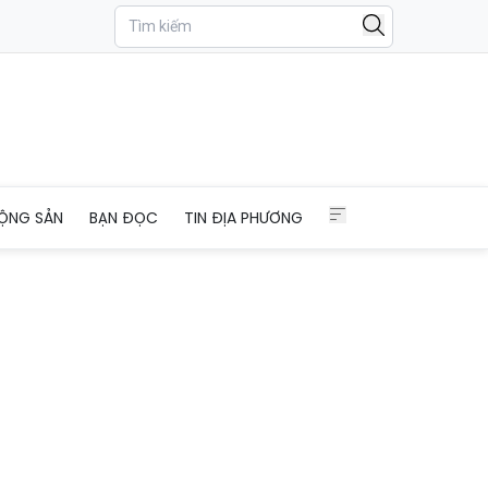
ỘNG SẢN
BẠN ĐỌC
TIN ĐỊA PHƯƠNG