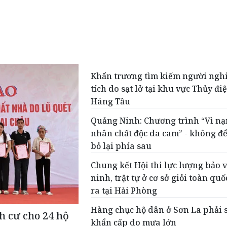
Khẩn trương tìm kiếm người ngh
tích do sạt lở tại khu vực Thủy đi
Háng Tầu
Quảng Ninh: Chương trình “Vì nạ
nhân chất độc da cam” - không để
bỏ lại phía sau
Chung kết Hội thi lực lượng bảo 
ninh, trật tự ở cơ sở giỏi toàn quố
ra tại Hải Phòng
Hàng chục hộ dân ở Sơn La phải 
nh cư cho 24 hộ
khẩn cấp do mưa lớn