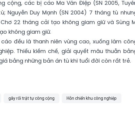
ông cộng, các bị cáo Ma Văn Điệp (SN 2005, Tuyê
tù; Nguyễn Duy Mạnh (SN 2004) 7 tháng tù nhưn
 Chơ 22 tháng cải tạo không giam giữ và Sùng M
tạo không giam giữ.
ị cáo đều là thanh niên vùng cao, xuống làm côn
ghiệp. Thiếu kiềm chế, giải quyết mâu thuẫn bằn
giá bằng những bản án tù khi tuổi đời còn rất trẻ.
gây rối trật tự công cộng
Hỗn chiến khu công nghiệp