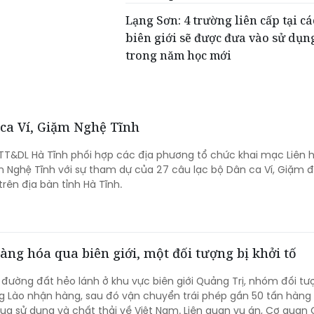
Lạng Sơn: 4 trường liên cấp tại cá
biên giới sẽ được đưa vào sử dụn
trong năm học mới
 ca Ví, Giặm Nghệ Tĩnh
-TT&DL Hà Tĩnh phối hợp các địa phương tổ chức khai mạc Liên 
m Nghệ Tĩnh với sự tham dự của 27 câu lạc bộ Dân ca Ví, Giặm 
trên địa bàn tỉnh Hà Tĩnh.
àng hóa qua biên giới, một đối tượng bị khởi tố
 đường đất hẻo lánh ở khu vực biên giới Quảng Trị, nhóm đối t
g Lào nhận hàng, sau đó vận chuyển trái phép gần 50 tấn hàng
a sử dụng và chất thải về Việt Nam. Liên quan vụ án, Cơ quan