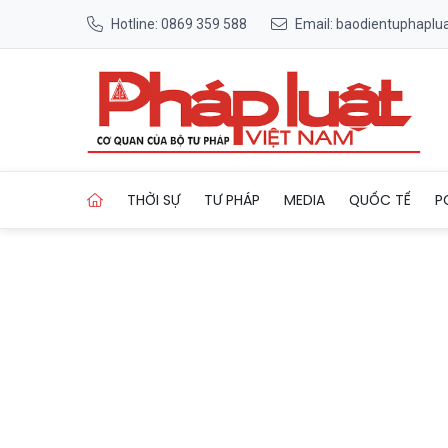
Hotline: 0869 359 588
Email: baodientuphapl
Trang chủ Hỗn chiến trước c
THỜI SỰ
TƯ PHÁP
MEDIA
QUỐC TẾ
P