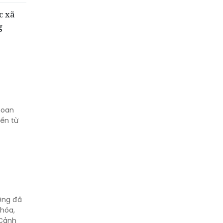
c xã
g
hoan
đến từ
ượng đã
 hóa,
 Cảnh