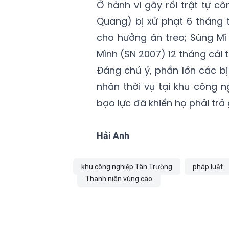
Ở hành vi gây rối trật tự c
Quang) bị xử phạt 6 tháng 
cho hưởng án treo; Sùng Mí
Mình (SN 2007) 12 tháng cải 
Đáng chú ý, phần lớn các b
nhân thời vụ tại khu công n
bạo lực đã khiến họ phải trả 
Hải Anh
khu công nghiệp Tân Trường
pháp luật
Thanh niên vùng cao