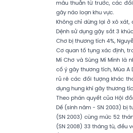
mâu thuẫn từ trước, các đối
gây náo loạn khu vực.
Không chỉ dừng lại ở xô xát,
Dệnh sử dụng gậy sắt 3 khúc
Chơ bị thương tích 4%, Nguyễ
Cơ quan tố tụng xác định, tr
Mí Chơ và Sùng Mí Mình là nh
cố ý gây thương tích, Mùa A D
rủ rê các đối tượng khác tham
dụng hung khí gây thương tíc
Theo phán quyết của Hội đồng
Dế (sinh năm - SN 2003) bị t
(SN 2003) cùng mức 52 tháng
(SN 2008) 33 tháng tù, đều về