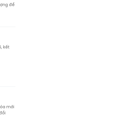
ượng để
, kết
Hóa mới
đổi