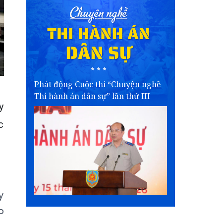
Phát động Cuộc thi “Chuyện nghề
Thi hành án dân sự” lần thứ III
y
c
y
o