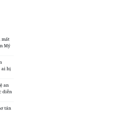
i mất
ện Mý
n
 ai bị
vệ an
c diễn
sơ tán