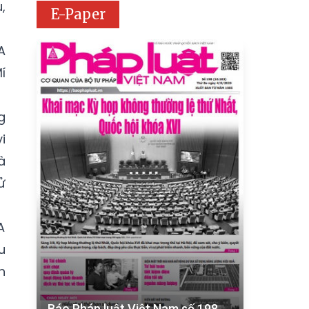
,
E-Paper
A
í
g
i
à
ử
A
u
h
Báo Pháp luật Việt Nam số 198