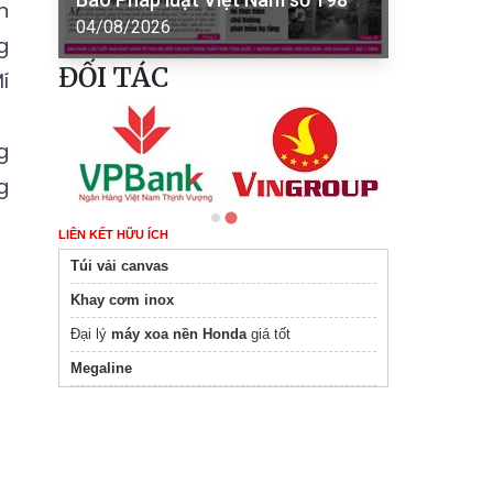
n
04/08/2026
g
ĐỐI TÁC
í
g
g
LIÊN KẾT HỮU ÍCH
Túi vải canvas
Khay cơm inox
Đại lý
máy xoa nền Honda
giá tốt
Megaline