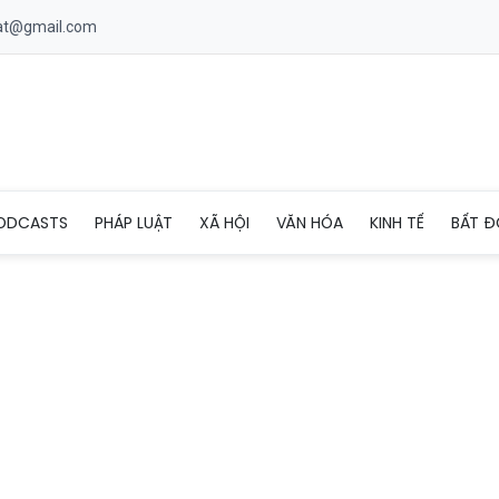
uat@gmail.com
ổng khu công nghiệp ở Hải Phòng, nhóm thanh niên lĩnh án
ODCASTS
PHÁP LUẬT
XÃ HỘI
VĂN HÓA
KINH TẾ
BẤT Đ