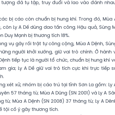
 tượng đã tụ tập, truy đuổi và lao vào đánh nhau
 các bị cáo còn chuẩn bị hung khí. Trong đó, Mùa 
, còn Ly A Dế dùng dao tấn công. Hậu quả, Sùng M
n Duy Mạnh bị thương tích 18%.
ong vụ gây rối trật tự công cộng, Mùa A Dệnh, Sùn
ững người khởi xướng, giữ vai trò chính. Ở hành v
ệnh tiếp tục là người tổ chức, chuẩn bị hung khí v
 gia; Ly A Dế giữ vai trò tích cực khi trực tiếp s
h.
 xét xử, nhóm bị cáo trú tại tỉnh Sơn La gồm: Ly 
uyên 57 tháng tù; Mùa A Dũng (SN 2001) và Ly A Sâ
 tù; Mùa A Dệnh (SN 2008) 37 tháng tù; Ly A Dên
 tội cố ý gây thương tích.