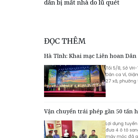
dân bị mất nhà do lũ quét
ĐỌC THÊM
Hà Tĩnh: Khai mạc Liên hoan Dân
Tối 5/8, Sở VH
Dân ca Ví, Giặ
27 xã, phường 
Vận chuyển trái phép gần 50 tấn h
Lợi dụng tuyến
đưa 4 ô tô san
máy móc đã qu