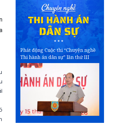
n
a
Phát động Cuộc thi “Chuyện nghề
Thi hành án dân sự” lần thứ III
u
u
i
ó
n