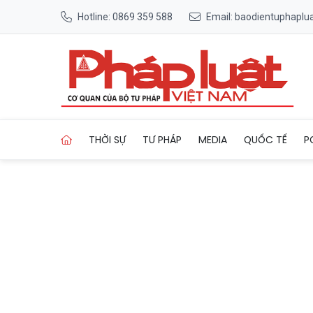
Hotline: 0869 359 588
Email: baodientuphapl
Trang chủ Hơn 5.000 thanh 
THỜI SỰ
TƯ PHÁP
MEDIA
QUỐC TẾ
P