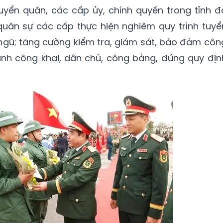
tuyển quân, các cấp ủy, chính quyền trong tỉnh đ
quân sự các cấp thực hiện nghiêm quy trình tuyể
ngũ; tăng cường kiểm tra, giám sát, bảo đảm côn
ành công khai, dân chủ, công bằng, đúng quy địn