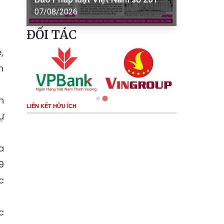
07/08/2026
ĐỐI TÁC
,
n
n
LIÊN KẾT HỮU ÍCH
ự
a
9
c
c