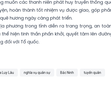
ng muốn các thanh niên phát huy truyền thống qu
luyện, hoàn thành tốt nhiệm vụ được giao, góp phầ
quê hương ngày càng phát triển.
ịa phương trong tỉnh diễn ra trang trọng, an toàn
 thể hiện tinh thần phấn khởi, quyết tâm lên đườn
ng đối với Tổ quốc.
a Luy Lâu
nghĩa vụ quân sự
Bắc Ninh
tuyển quân