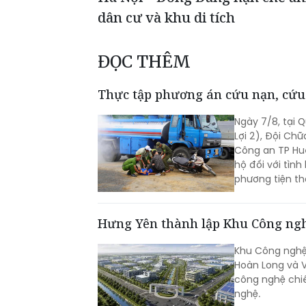
dân cư và khu di tích
ĐỌC THÊM
Thực tập phương án cứu nạn, cứu 
Ngày 7/8, tại 
Lợi 2), Đội C
Công an TP Hu
hộ đối với tìn
phương tiện th
Hưng Yên thành lập Khu Công ng
Khu Công nghệ 
Hoàn Long và V
công nghệ chiế
nghệ.