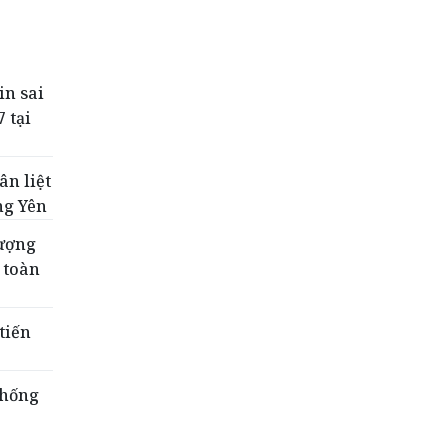
in sai
 tại
ân liệt
ng Yên
lượng
 toàn
tiến
thống