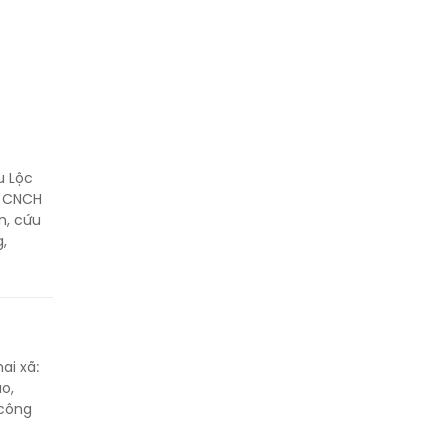
u Lộc
à CNCH
n, cứu
,
ai xã:
o,
 công