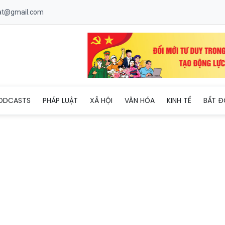
uat@gmail.com
niên Bắc Ninh hăng hái lên đường nhập ngũ
ODCASTS
PHÁP LUẬT
XÃ HỘI
VĂN HÓA
KINH TẾ
BẤT Đ