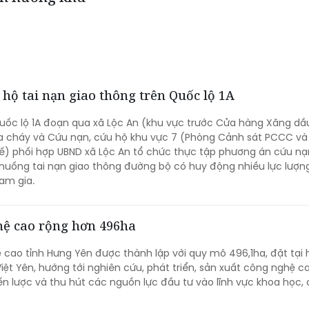
hộ tai nạn giao thông trên Quốc lộ 1A
Quốc lộ 1A đoạn qua xã Lộc An (khu vực trước Cửa hàng Xăng dầ
hữa cháy và Cứu nạn, cứu hộ khu vực 7 (Phòng Cảnh sát PCCC v
ế) phối hợp UBND xã Lộc An tổ chức thực tập phương án cứu nạ
h huống tai nạn giao thông đường bộ có huy động nhiều lực lượng
am gia.
hệ cao rộng hơn 496ha
cao tỉnh Hưng Yên được thành lập với quy mô 496,1ha, đặt tại h
iệt Yên, hướng tới nghiên cứu, phát triển, sản xuất công nghệ ca
n lược và thu hút các nguồn lực đầu tư vào lĩnh vực khoa học,