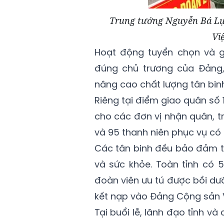
Trung tướng Nguyễn Bá Lự
Vi
Hoạt động tuyển chọn và g
đúng chủ trương của Đảng,
nâng cao chất lượng tân binh
Riêng tại điểm giao quân số 
cho các đơn vị nhận quân, t
và 95 thanh niên phục vụ có 
Các tân binh đều bảo đảm ti
và sức khỏe. Toàn tỉnh có 
đoàn viên ưu tú được bồi dư
kết nạp vào Đảng Cộng sản 
Tại buổi lễ, lãnh đạo tỉnh và