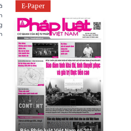
E-Paper
ã
n
g
h
Báo Pháp luật Việt Nam số 201