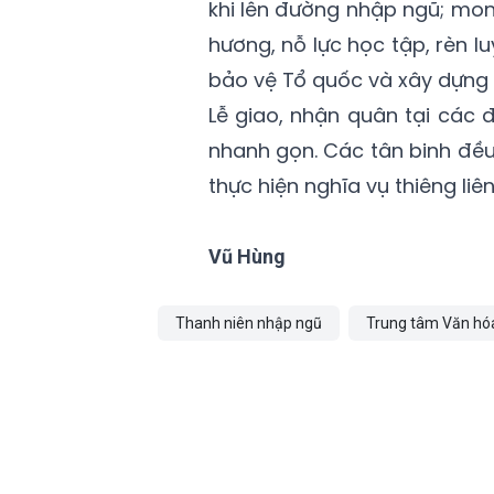
khi lên đường nhập ngũ; mo
hương, nỗ lực học tập, rèn 
bảo vệ Tổ quốc và xây dựng 
Lễ giao, nhận quân tại các đ
nhanh gọn. Các tân binh đều
thực hiện nghĩa vụ thiêng liê
Vũ Hùng
Thanh niên nhập ngũ
Trung tâm Văn hó