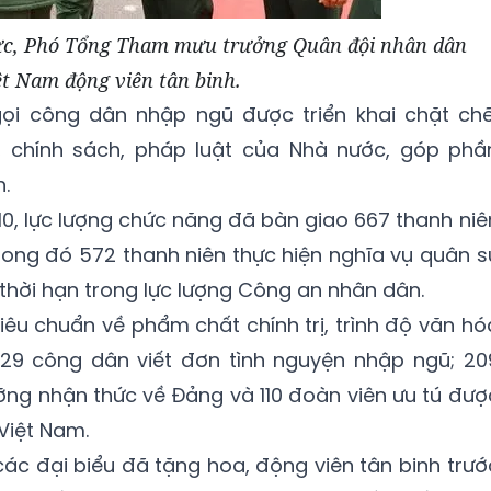
c, Phó Tổng Tham mưu trưởng Quân đội nhân dân
ệt Nam động viên tân binh.
ọi công dân nhập ngũ được triển khai chặt chẽ
 chính sách, pháp luật của Nhà nước, góp phầ
.
10, lực lượng chức năng đã bàn giao 667 thanh niê
rong đó 572 thanh niên thực hiện nghĩa vụ quân s
thời hạn trong lực lượng Công an nhân dân.
êu chuẩn về phẩm chất chính trị, trình độ văn hó
529 công dân viết đơn tình nguyện nhập ngũ; 20
ỡng nhận thức về Đảng và 110 đoàn viên ưu tú đượ
Việt Nam.
 các đại biểu đã tặng hoa, động viên tân binh trướ