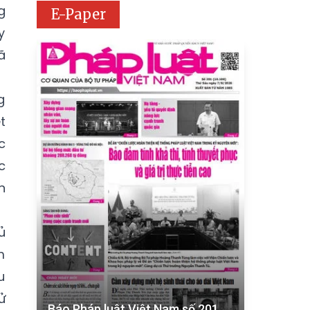
g
E-Paper
y
ã
g
t
c
c
n
ủ
m
u
ử
Báo Pháp luật Việt Nam số 201