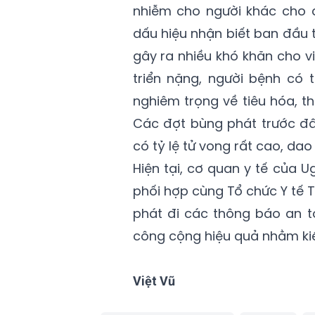
nhiễm cho người khác cho đ
dấu hiệu nhận biết ban đầu
gây ra nhiều khó khăn cho v
triển nặng, người bệnh có 
nghiêm trọng về tiêu hóa, 
Các đợt bùng phát trước đâ
có tỷ lệ tử vong rất cao, da
Hiện tại, cơ quan y tế của
phối hợp cùng Tổ chức Y tế Th
phát đi các thông báo an t
công cộng hiệu quả nhằm ki
Việt Vũ