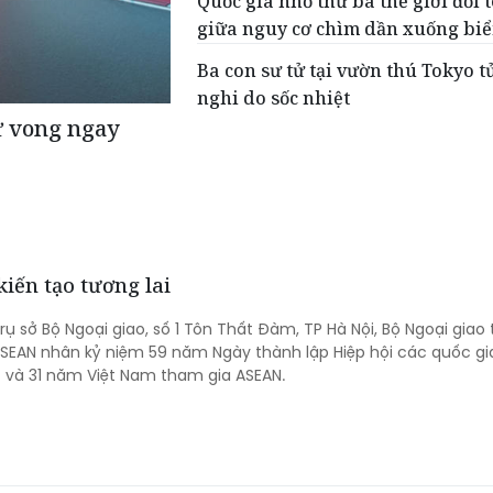
Quốc gia nhỏ thứ ba thế giới đổi 
giữa nguy cơ chìm dần xuống bi
Ba con sư tử tại vườn thú Tokyo t
nghi do sốc nhiệt
ử vong ngay
iến tạo tương lai
Trụ sở Bộ Ngoại giao, số 1 Tôn Thất Đàm, TP Hà Nội, Bộ Ngoại giao
SEAN nhân kỷ niệm 59 năm Ngày thành lập Hiệp hội các quốc g
 và 31 năm Việt Nam tham gia ASEAN.