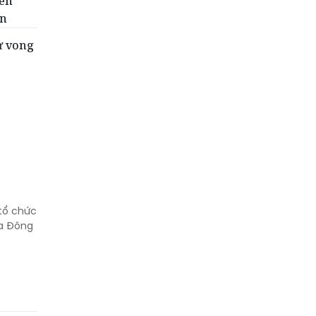
tên
ển
ử vong
 tổ chức
ia Đông