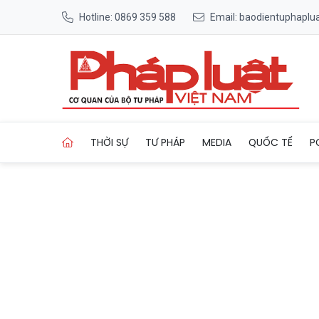
Hotline: 0869 359 588
Email: baodientuphapl
Trang chủ Hơn 230 người tử 
THỜI SỰ
TƯ PHÁP
MEDIA
QUỐC TẾ
P