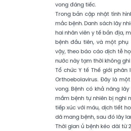
vong đáng tiếc.
Trong bản cập nhật tình hì
mắc bệnh. Danh sách lây nhi
hai nhân viên y tế bản địa, 
bệnh đầu tiên, và một phụ
vậy, theo báo cáo dịch tễ h
nước này tạm thời không ghi
Tổ chức Y tế Thế giới phân 
Orthoebolavirus. Đây là mộ
vong. Bệnh có khả năng lây
mầm bệnh tự nhiên bị nghi n
tiếp xúc với máu, dịch tiết
dã mang bệnh, sau đó lây la
Thời gian ủ bệnh kéo dài từ