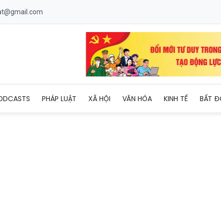
uat@gmail.com
vong do đợt bùng phát biến thể virus hiếm gặp của bệnh Ebola
ODCASTS
PHÁP LUẬT
XÃ HỘI
VĂN HÓA
KINH TẾ
BẤT Đ