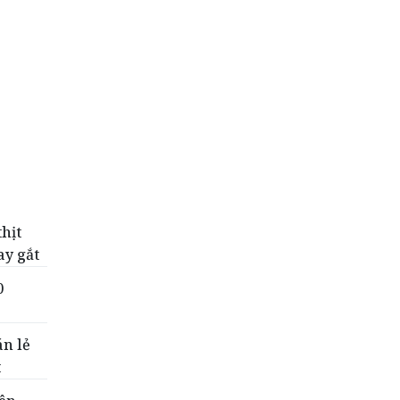
hịt
ay gắt
0
án lẻ
t