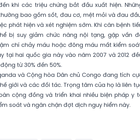
ến khi các triệu chứng bắt đầu xuất hiện. Nhữn
 thường bao gồm sốt, đau cơ, mệt mỏi và đau đầu
iệc phát hiện và xét nghiệm sớm. Khi căn bệnh tiế
thể bị suy giảm chức năng nội tạng, gặp vấn đ
thậm chí chảy máu hoặc đông máu mất kiểm soát
y tại hai quốc gia này vào năm 2007 và 2012 đề
o động từ 30% đến 50%.
 Uganda và Cộng hòa Dân chủ Congo đang tích cự
ế giới và các đối tác. Trọng tâm của họ là liên tụ
oàn cộng đồng và triển khai nhiều biện pháp y t
ểm soát và ngăn chặn đợt dịch nguy hiểm này.