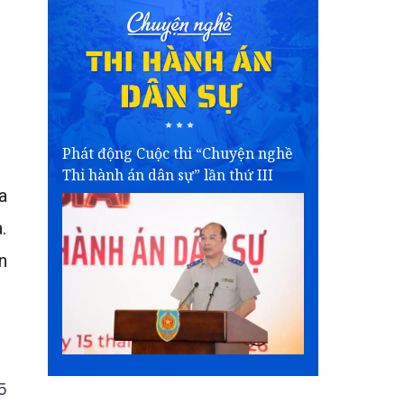
Phát động Cuộc thi “Chuyện nghề
Thi hành án dân sự” lần thứ III
a
.
n
5