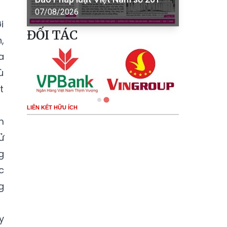
07/08/2026
i
ĐỐI TÁC
,
a
ù
t
LIÊN KẾT HỮU ÍCH
m
ử
g
c
g
y