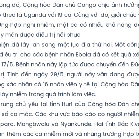
rong đó, Cộng hòa Dân chủ Congo chịu ảnh hưởn
 theo là Uganda với 19 ca. Cùng với đó, giới chức 
ường hợp nghi nhiễm, một ca có nhiều khả năng đ
y mắn được điều trị hồi phục.
 hiện đã lây lan sang một lục địa thứ hai. Một côn
điều trị cho các bệnh nhân Ebola đã có kết quả xé
 17/5. Bệnh nhân này lập tức được chuyển đến Đứ
trị. Tính đến ngày 29/5, người này vẫn đang đượ
ũng xác nhận có 16 nhân viên y tế tại Cộng hòa Dâ
ây nhiễm trong quá trình làm việc.
rung chủ yếu tại tỉnh Ituri của Cộng hòa Dân ch
 số ca mắc. Các khu vực báo cáo có người nhiễ
ara, Mongbwalu và Nyankunde. Hai tỉnh Bắc Kiv
ận thêm các ca nhiễm mới và những trường hợp t