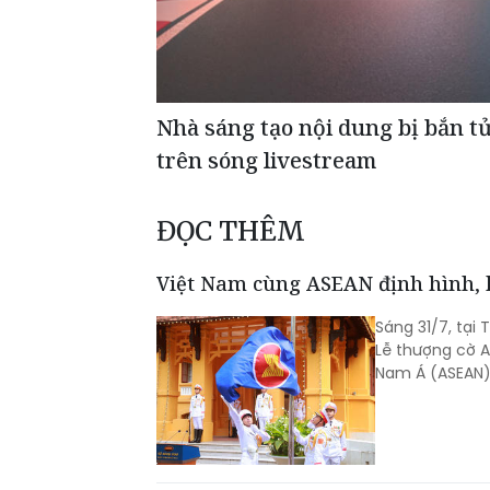
Nhà sáng tạo nội dung bị bắn t
trên sóng livestream
ĐỌC THÊM
Việt Nam cùng ASEAN định hình, k
Sáng 31/7, tại 
Lễ thượng cờ A
Nam Á (ASEAN)