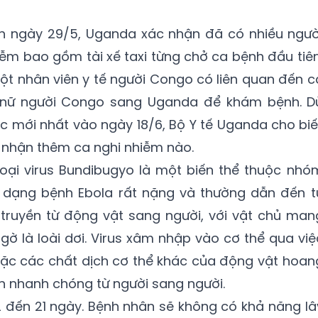
nh ngày 29/5, Uganda xác nhận đã có nhiều ngườ
ễm bao gồm tài xế taxi từng chở ca bệnh đầu tiên
một nhân viên y tế người Congo có liên quan đến c
 nữ người Congo sang Uganda để khám bệnh. D
ọc mới nhất vào ngày 18/6, Bộ Y tế Uganda cho biế
 nhận thêm ca nghi nhiễm nào.
loại virus Bundibugyo là một biến thể thuộc nhó
t dạng bệnh Ebola rất nặng và thường dẫn đến t
 truyền từ động vật sang người, với vật chủ man
gờ là loài dơi. Virus xâm nhập vào cơ thể qua việ
 hoặc các chất dịch cơ thể khác của động vật hoan
n nhanh chóng từ người sang người.
 2 đến 21 ngày. Bệnh nhân sẽ không có khả năng lâ