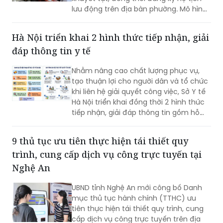
lưu động trên địa bàn phường. Mô hình
giúp giảm trở ngại đi lại và bảo đảm
quyền lợi pháp lý cho người dân.
Hà Nội triển khai 2 hình thức tiếp nhận, giải
đáp thông tin y tế
Nhằm nâng cao chất lượng phục vụ,
tạo thuận lợi cho người dân và tổ chức
khi liên hệ giải quyết công việc, Sở Y tế
Hà Nội triển khai đồng thời 2 hình thức
tiếp nhận, giải đáp thông tin gồm hỗ
trợ qua các số điện thoại công khai và
tiếp đón trực tiếp tại trụ sở.
9 thủ tục ưu tiên thực hiện tái thiết quy
trình, cung cấp dịch vụ công trực tuyến tại
Nghệ An
UBND tỉnh Nghệ An mới công bố Danh
mục thủ tục hành chính (TTHC) ưu
tiên thực hiện tái thiết quy trình, cung
cấp dịch vụ công trực tuyến trên địa