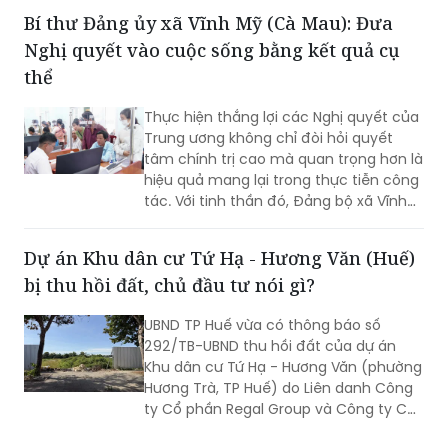
trình cơ bản hoàn thành, song công tác
Bí thư Đảng ủy xã Vĩnh Mỹ (Cà Mau): Đưa
giải phóng mặt bằng vẫn là "nút thắt"
Nghị quyết vào cuộc sống bằng kết quả cụ
cần sớm tháo gỡ để bảo đảm tiến độ
chung.
thể
Thực hiện thắng lợi các Nghị quyết của
Trung ương không chỉ đòi hỏi quyết
tâm chính trị cao mà quan trọng hơn là
hiệu quả mang lại trong thực tiễn công
tác. Với tinh thần đó, Đảng bộ xã Vĩnh
Mỹ xác định lấy chất lượng thực thi làm
thước đo năng lực lãnh đạo, xây dựng
Dự án Khu dân cư Tứ Hạ - Hương Văn (Huế)
đội ngũ cán bộ đủ phẩm chất, năng
bị thu hồi đất, chủ đầu tư nói gì?
lực, trách nhiệm, đưa các chủ trương
của Đảng đi vào cuộc sống. Từ đó tạo
UBND TP Huế vừa có thông báo số
chuyển biến rõ nét trong phát triển kinh
292/TB-UBND thu hồi đất của dự án
tế - xã hội và nâng cao đời sống Nhân
Khu dân cư Tứ Hạ - Hương Văn (phường
dân.
Hương Trà, TP Huế) do Liên danh Công
ty Cổ phần Regal Group và Công ty Cổ
phần Tập đoàn Đất Xanh làm chủ đầu