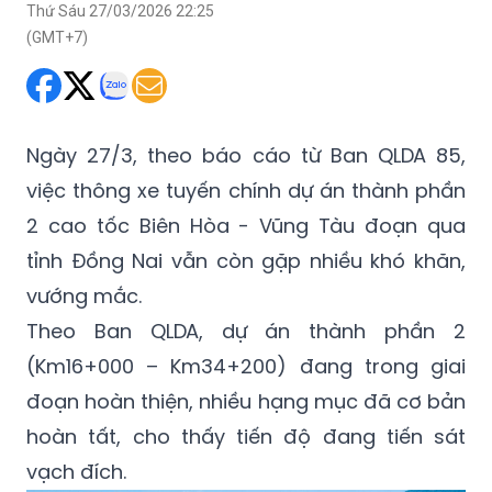
Thứ Sáu 27/03/2026 22:25
(GMT+7)
Ngày 27/3, theo báo cáo từ Ban QLDA 85,
việc thông xe tuyến chính dự án thành phần
2 cao tốc Biên Hòa - Vũng Tàu đoạn qua
tỉnh Đồng Nai vẫn còn gặp nhiều khó khăn,
vướng mắc.
Theo Ban QLDA, dự án thành phần 2
(Km16+000 – Km34+200) đang trong giai
đoạn hoàn thiện, nhiều hạng mục đã cơ bản
hoàn tất, cho thấy tiến độ đang tiến sát
vạch đích.