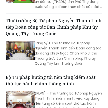
án dân sự (THADS) tỉnh Phú Thọ đang
bước vào giai đoạn then chốt của đợt
cao điểm với trọng tâm giải phóng
điểm nghẽn, khơi thông tiến độ và tạo
Thứ trưởng Bộ Tư pháp Nguyễn Thanh Tịnh
động lực để tăng tốc hoàn thành các
tiếp Đoàn công tác Ban Chính pháp Khu ủy
chỉ tiêu, nhiệm vụ năm 2026.
Quảng Tây, Trung Quốc
Sáng 5/8, Thứ trưởng Bộ Tư pháp
Nguyễn Thanh Tịnh tiếp Đoàn công tác
do đồng chí Lý Ngọc Chấn, Phó Bí thư
Thường trực Ban Chính pháp Khu ủy
Quảng Tây làm Trưởng đoàn.
Bộ Tư pháp hướng tới nền tảng kiểm soát
thủ tục hành chính thông minh
(PLVN) - Thứ trưởng Bộ Tư pháp Nguyễn
Thanh Tịnh nhấn mạnh, việc xây dựng
Nền tảng số kiểm soát thủ tục hành