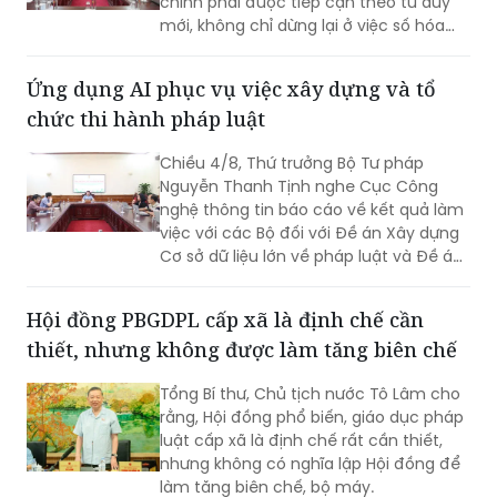
chính phải được tiếp cận theo tư duy
mới, không chỉ dừng lại ở việc số hóa
các quy trình, biểu mẫu hay thay thế
một số thao tác thủ công bằng công
Ứng dụng AI phục vụ việc xây dựng và tổ
nghệ, mà phải hướng tới xây dựng một
chức thi hành pháp luật
nền tảng thực sự thông minh, chủ
động, dựa trên dữ liệu và tạo ra giá trị
Chiều 4/8, Thứ trưởng Bộ Tư pháp
gia tăng cho công tác quản lý nhà
Nguyễn Thanh Tịnh nghe Cục Công
nước.
nghệ thông tin báo cáo về kết quả làm
việc với các Bộ đối với Đề án Xây dựng
Cơ sở dữ liệu lớn về pháp luật và Đề án
Ứng dụng trí tuệ nhân tạo trong xây
dựng và tổ chức thi hành pháp luật
Hội đồng PBGDPL cấp xã là định chế cần
trình Thủ tướng Chính phủ.
thiết, nhưng không được làm tăng biên chế
Tổng Bí thư, Chủ tịch nước Tô Lâm cho
rằng, Hội đồng phổ biến, giáo dục pháp
luật cấp xã là định chế rất cần thiết,
nhưng không có nghĩa lập Hội đồng để
làm tăng biên chế, bộ máy.