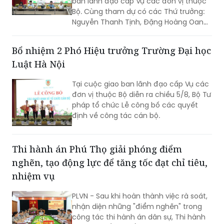
ban lãnh đạo cấp Vụ các đơn vị thuộc
Bộ. Cùng tham dự có các Thứ trưởng:
Nguyễn Thanh Tịnh, Đặng Hoàng Oanh,
Mai Lương Khôi, Nguyễn Thanh Tú.
Bổ nhiệm 2 Phó Hiệu trưởng Trường Đại học
Luật Hà Nội
Tại cuộc giao ban lãnh đạo cấp Vụ các
đơn vị thuộc Bộ diễn ra chiều 5/8, Bộ Tư
pháp tổ chức Lễ công bố các quyết
định về công tác cán bộ.
Thi hành án Phú Thọ giải phóng điểm
nghẽn, tạo động lực để tăng tốc đạt chỉ tiêu,
nhiệm vụ
PLVN - Sau khi hoàn thành việc rà soát,
nhận diện những "điểm nghẽn" trong
công tác thi hành án dân sự, Thi hành