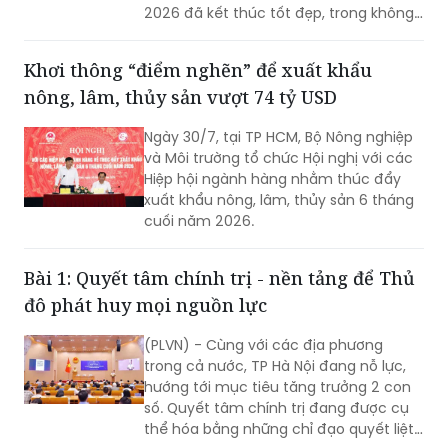
phát triển mạnh mẽ của Thủ đô.
Khơi thông “điểm nghẽn” để xuất khẩu
nông, lâm, thủy sản vượt 74 tỷ USD
Ngày 30/7, tại TP HCM, Bộ Nông nghiệp
và Môi trường tổ chức Hội nghị với các
Hiệp hội ngành hàng nhằm thúc đẩy
xuất khẩu nông, lâm, thủy sản 6 tháng
cuối năm 2026.
Bài 1: Quyết tâm chính trị - nền tảng để Thủ
đô phát huy mọi nguồn lực
(PLVN) - Cùng với các địa phương
trong cả nước, TP Hà Nội đang nỗ lực,
hướng tới mục tiêu tăng trưởng 2 con
số. Quyết tâm chính trị đang được cụ
thể hóa bằng những chỉ đạo quyết liệt,
hành động đồng bộ và tinh thần dám
nghĩ, dám làm. Đây chính là những
Kiểm soát rủi ro pháp lý: “Tấm khiên” để
động lực quan trọng để TP khơi dậy