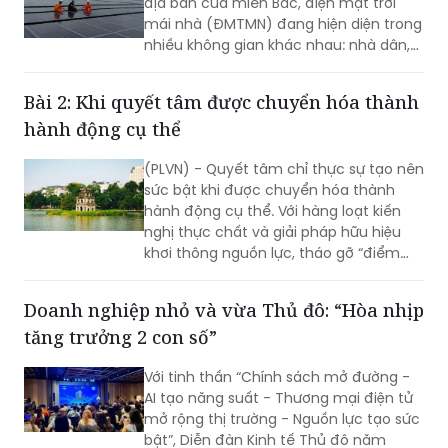
cơ sở sản xuất, nhà máy, khu công
nghiệp và quan trọng hơn, các hệ
Bài 2: Khi quyết tâm được chuyển hóa thành
thống đã vận hành đang chứng minh
hành động cụ thể
được giá trị thực tế…
(PLVN) - Quyết tâm chỉ thực sự tạo nên
sức bật khi được chuyển hóa thành
hành động cụ thể. Với hàng loạt kiến
nghị thực chất và giải pháp hữu hiệu
khơi thông nguồn lực, tháo gỡ “điểm
nghẽn” về đầu tư, đất đai, hạ tầng và
môi trường kinh doanh (KD), hy vọng Hà
Doanh nghiệp nhỏ và vừa Thủ đô: “Hòa nhịp
Nội sẽ tạo nền tảng để mở rộng không
tăng trưởng 2 con số”
gian phát triển, hiện thực hóa mục tiêu
tăng trưởng cao và bền vững.
Với tinh thần “Chính sách mở đường -
AI tạo năng suất - Thương mại điện tử
mở rộng thị trường - Nguồn lực tạo sức
bật”, Diễn đàn Kinh tế Thủ đô năm
2026 đã kết thúc tốt đẹp, trong không
khí đổi mới, quyết tâm và khát vọng