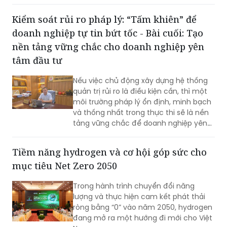
doanh nghiệp tự tin bứt tốc - Bài cuối: Tạo
khát vọng tăng trưởng, cũng là nền
tảng để Thủ đô phát huy mọi nguồn
nền tảng vững chắc cho doanh nghiệp yên
lực, tạo đà bứt phá trong giai đoạn
tâm đầu tư
phát triển mới…
Nếu việc chủ động xây dựng hệ thống
quản trị rủi ro là điều kiện cần, thì một
môi trường pháp lý ổn định, minh bạch
và thống nhất trong thực thi sẽ là nền
tảng vững chắc để doanh nghiệp yên
tâm đầu tư dài hạn. Cùng với nỗ lực
nâng cao năng lực tuân thủ từ phía
Tiềm năng hydrogen và cơ hội góp sức cho
doanh nghiệp, việc tiếp tục hoàn thiện
mục tiêu Net Zero 2050
thể chế, tăng tính dự báo và thống
nhất trong áp dụng pháp luật sẽ tạo
Trong hành trình chuyển đổi năng
điều kiện cho hoạt động sản xuất, kinh
lượng và thực hiện cam kết phát thải
doanh phát triển bền vững.
ròng bằng “0” vào năm 2050, hydrogen
đang mở ra một hướng đi mới cho Việt
Nam.