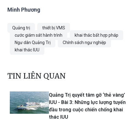
Quảng trị
thiết bị VMS
cước giám sát hành trình
khai thác bất hợp pháp
Ngư dân Quảng Trị
Chính sách ngư nghiệp
khai thác IUU
TIN LIÊN QUAN
Quảng Trị quyết tâm gỡ ‘thẻ vàng’
IUU - Bài 3: Những lực lượng tuyến
đầu trong cuộc chiến chống khai
thác IUU