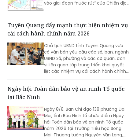
gia về đất đai.
Tuyên Quang đẩy mạnh thực hiện nhiệm vụ
cải cách hành chính năm 2026
Chủ tịch UBND tỉnh Tuyên Quang vừa
có văn bản yêu cầu các sở, ban, ngành,
UBND xã, phường và các cơ quan, đơn
vị liên quan tập trung triển khai quyết
liệt các nhiệm vụ cải cách hành chính
(CCHC) năm 2026, nhằm khắc phục
những nội dung còn chậm tiến độ,
Ngày hội Toàn dân bảo vệ an ninh Tổ quốc
nâng cao chất lượng thực hiện các tiêu
tại Bắc Ninh
chí, phấn đấu cải thiện Chỉ số CCHC
của tỉnh.
Ngày 8/8, Ban Chỉ đạo 138 phường Đa
Mai, tỉnh Bắc Ninh tổ chức điểm Ngày
hội Toàn dân bảo vệ an ninh Tổ quốc
năm 2026 tại Trường Tiểu học Song
Mai. Thượng tướng Nguyễn Văn Long,
Thứ trưởng Bộ Công an dự và phát biểu
chỉ đạo.
Hà Tĩnh trao giải Cuộc thi "Đại sứ Văn hóa