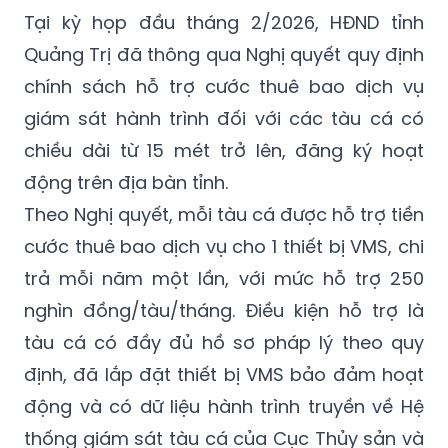
Quảng Trị đã thông qua Nghị quyết quy định
chính sách hỗ trợ cước thuê bao dịch vụ
giám sát hành trình đối với các tàu cá có
chiều dài từ 15 mét trở lên, đăng ký hoạt
động trên địa bàn tỉnh.
Theo Nghị quyết, mỗi tàu cá được hỗ trợ tiền
cước thuê bao dịch vụ cho 1 thiết bị VMS, chi
trả mỗi năm một lần, với mức hỗ trợ 250
nghìn đồng/tàu/tháng. Điều kiện hỗ trợ là
tàu cá có đầy đủ hồ sơ pháp lý theo quy
định, đã lắp đặt thiết bị VMS bảo đảm hoạt
động và có dữ liệu hành trình truyền về Hệ
thống giám sát tàu cá của Cục Thủy sản và
Kiểm ngư; chủ tàu đã hoàn thành nghĩa vụ