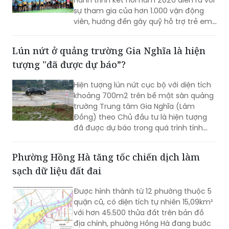
có hoàn cảnh khó khăn và quảng bá
cảnh quan, thiên nhiên địa phương
Lún nứt ở quảng trường Gia Nghĩa là hiện
tượng "đã được dự báo”?
Hiện tượng lún nứt cục bộ với diện tích
khoảng 700m2 trên bề mặt sân quảng
trường Trung tâm Gia Nghĩa (Lâm
Đồng) theo Chủ đầu tư là hiện tượng
đã được dự báo trong quá trình tính
toán kỹ thuật.
Phường Hồng Hà tăng tốc chiến dịch làm
sạch dữ liệu đất đai
Được hình thành từ 12 phường thuộc 5
quận cũ, có diện tích tự nhiên 15,09km²
với hơn 45.500 thửa đất trên bản đồ
địa chính, phường Hồng Hà đang bước
vào giai đoạn “nước rút” của Chiến dịch
45 ngày hoàn thiện cơ sở dữ liệu quốc