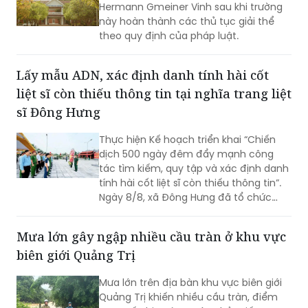
theo quy định của pháp luật.
Lấy mẫu ADN, xác định danh tính hài cốt
liệt sĩ còn thiếu thông tin tại nghĩa trang liệt
sĩ Đông Hưng
Thực hiện Kế hoạch triển khai “Chiến
dịch 500 ngày đêm đẩy mạnh công
tác tìm kiếm, quy tập và xác định danh
tính hài cốt liệt sĩ còn thiếu thông tin”.
Ngày 8/8, xã Đông Hưng đã tổ chức
dâng hương, dâng hoa tưởng niệm các
Anh hùng liệt sĩ và triển khai lấy mẫu
Mưa lớn gây ngập nhiều cầu tràn ở khu vực
sinh phẩm ADN tại các phần mộ liệt sĩ
biên giới Quảng Trị
chưa xác định được danh tính ở nghĩa
trang liệt sĩ Đông Hưng.
Mưa lớn trên địa bàn khu vực biên giới
Quảng Trị khiến nhiều cầu tràn, điểm
xung yếu bị ngập, nước chảy xiết. Lực
lượng chức năng đã triển khai các
phương án ứng phó, cảnh báo người