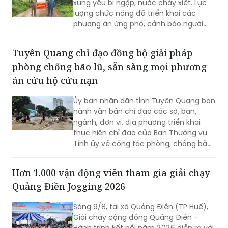
dân không đi vào khu vực nguy hiểm.
Tuyên Quang chỉ đạo đồng bộ giải pháp
phòng chống bão lũ, sẵn sàng mọi phương
án cứu hộ cứu nạn
Ủy ban nhân dân tỉnh Tuyên Quang ban
hành văn bản chỉ đạo các sở, ban,
ngành, đơn vị, địa phương triển khai
thực hiện chỉ đạo của Ban Thường vụ
Tỉnh ủy về công tác phòng, chống bão,
lũ, thiên tai cực đoan và biến đổi khí
hậu từ nay đến hết năm 2026.
Hơn 1.000 vận động viên tham gia giải chạy
Quảng Điền Jogging 2026
Sáng 9/8, tại xã Quảng Điền (TP Huế),
Giải chạy cộng đồng Quảng Điền -
Hành trình kết nối năm 2026 diễn ra với
sự tham gia của hơn 1.000 vận động
viên, hướng đến gây quỹ hỗ trợ trẻ em