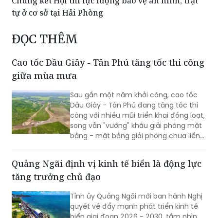
Chung kết Hội thi lực lượng bảo vệ an ninh, trật
tự ở cơ sở tại Hải Phòng
ĐỌC THÊM
Cao tốc Dầu Giây - Tân Phú tăng tốc thi công
giữa mùa mưa
Sau gần một năm khởi công, cao tốc
Dầu Giây - Tân Phú đang tăng tốc thi
công với nhiều mũi triển khai đồng loạt,
song vẫn "vướng" khâu giải phóng mặt
bằng - mặt bằng giải phóng chưa liền
mạch.
Quảng Ngãi định vị kinh tế biển là động lực
tăng trưởng chủ đạo
Tỉnh ủy Quảng Ngãi mới ban hành Nghị
quyết về đẩy mạnh phát triển kinh tế
biển giai đoạn 2026 - 2030, tầm nhìn