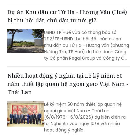
Mỹ xác định lấy chất lượng thực thi làm
thước đo năng lực lãnh đạo, xây dựng
Dự án Khu dân cư Tứ Hạ - Hương Văn (Huế)
đội ngũ cán bộ đủ phẩm chất, năng
bị thu hồi đất, chủ đầu tư nói gì?
lực, trách nhiệm, đưa các chủ trương
của Đảng đi vào cuộc sống. Từ đó tạo
UBND TP Huế vừa có thông báo số
chuyển biến rõ nét trong phát triển kinh
292/TB-UBND thu hồi đất của dự án
tế - xã hội và nâng cao đời sống Nhân
Khu dân cư Tứ Hạ - Hương Văn (phường
dân.
Hương Trà, TP Huế) do Liên danh Công
ty Cổ phần Regal Group và Công ty Cổ
phần Tập đoàn Đất Xanh làm chủ đầu
tư.
Nhiều hoạt động ý nghĩa tại Lễ kỷ niệm 50
năm thiết lập quan hệ ngoại giao Việt Nam -
Thái Lan
Lễ kỷ niệm 50 năm thiết lập quan hệ
ngoại giao Việt Nam - Thái Lan
(6/8/1976 - 6/8/2026) dự kiến diễn ra
tại Nghệ An vào ngày 10/8 với nhiều
hoạt động ý nghĩa.