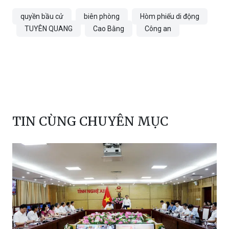
quyền bầu cử
biên phòng
Hòm phiếu di động
TUYÊN QUANG
Cao Bằng
Công an
TIN CÙNG CHUYÊN MỤC