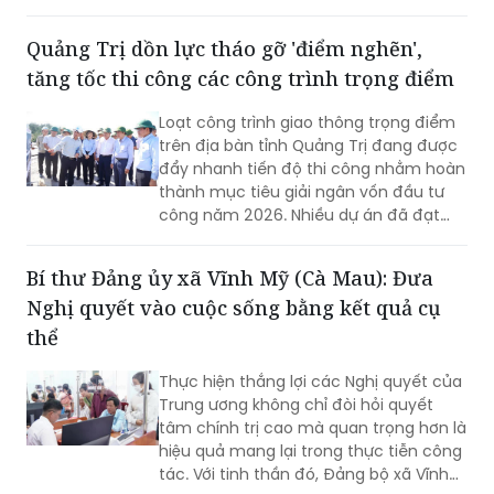
Quảng Trị dồn lực tháo gỡ 'điểm nghẽn',
tăng tốc thi công các công trình trọng điểm
Loạt công trình giao thông trọng điểm
trên địa bàn tỉnh Quảng Trị đang được
đẩy nhanh tiến độ thi công nhằm hoàn
thành mục tiêu giải ngân vốn đầu tư
công năm 2026. Nhiều dự án đã đạt
khối lượng thi công lớn, một số công
trình cơ bản hoàn thành, song công tác
Bí thư Đảng ủy xã Vĩnh Mỹ (Cà Mau): Đưa
giải phóng mặt bằng vẫn là "nút thắt"
Nghị quyết vào cuộc sống bằng kết quả cụ
cần sớm tháo gỡ để bảo đảm tiến độ
chung.
thể
Thực hiện thắng lợi các Nghị quyết của
Trung ương không chỉ đòi hỏi quyết
tâm chính trị cao mà quan trọng hơn là
hiệu quả mang lại trong thực tiễn công
tác. Với tinh thần đó, Đảng bộ xã Vĩnh