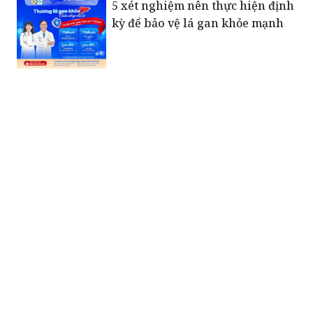
5 xét nghiệm nên thực hiện định
kỳ để bảo vệ lá gan khỏe mạnh
Xúc động bức thư của Tiểu đoàn
trưởng Đặc công gửi vợ trước
ngày hy sinh: “Em giữ gìn sức
khỏe để chăm sóc con…”
Những người mẹ mang nặng nỗi
đau sau ngày đất nước hòa bình