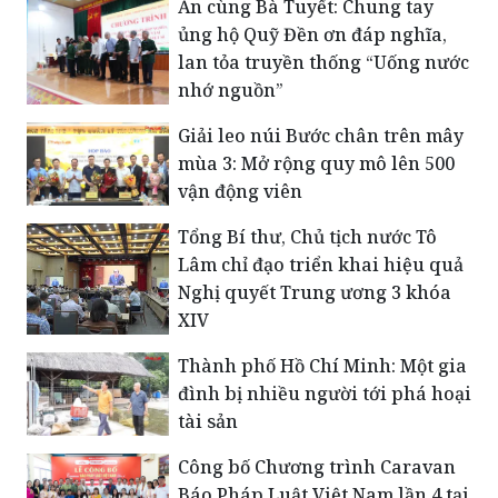
Ăn cùng Bà Tuyết: Chung tay
ủng hộ Quỹ Đền ơn đáp nghĩa,
lan tỏa truyền thống “Uống nước
nhớ nguồn”
Giải leo núi Bước chân trên mây
mùa 3: Mở rộng quy mô lên 500
vận động viên
Tổng Bí thư, Chủ tịch nước Tô
Lâm chỉ đạo triển khai hiệu quả
Nghị quyết Trung ương 3 khóa
XIV
Thành phố Hồ Chí Minh: Một gia
đình bị nhiều người tới phá hoại
tài sản
Công bố Chương trình Caravan
Báo Pháp Luật Việt Nam lần 4 tại