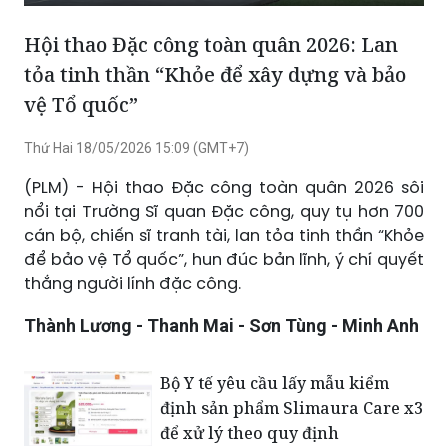
Phát
Tắt
Cài
Chế
Xem
tiếng
đặt
độ
toàn
Hội thao Đặc công toàn quân 2026: Lan
hình
màn
tỏa tinh thần “Khỏe để xây dựng và bảo
trong
hình
vệ Tổ quốc”
hình
Thứ Hai 18/05/2026 15:09 (GMT+7)
(PLM) - Hội thao Đặc công toàn quân 2026 sôi
nổi tại Trường Sĩ quan Đặc công, quy tụ hơn 700
cán bộ, chiến sĩ tranh tài, lan tỏa tinh thần “Khỏe
để bảo vệ Tổ quốc”, hun đúc bản lĩnh, ý chí quyết
thắng người lính đặc công.
Thành Lương - Thanh Mai - Sơn Tùng - Minh Anh
Bộ Y tế yêu cầu lấy mẫu kiểm
định sản phẩm Slimaura Care x3
để xử lý theo quy định