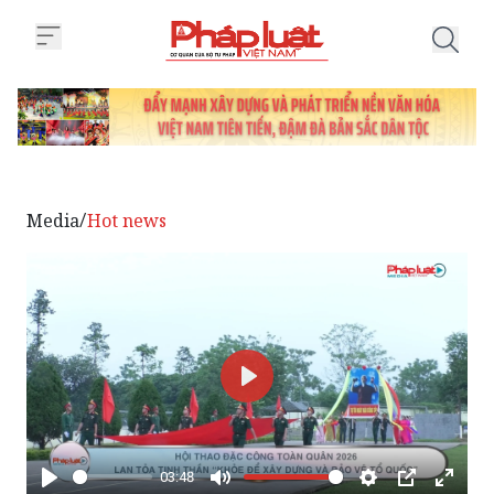
Trang chủ Hội thao Đặc công toà
Media
Hot news
/
Phát
03:48