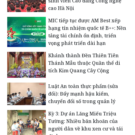
sinh viên Cao đẳng Công nghệ
cao Hà Nội
MIC tiếp tục được AM Best xếp
hạng tín nhiệm quốc tế B++: Nền
tảng tài chính ổn định, triển
vọng phát triển dài hạn
Khánh thành Đền Thiên Tiên
Thánh Mẫu thuộc Quần thể di
tích Kim Quang Cây Cộng
Luật An toàn thực phẩm (sửa
đổi): Đẩy mạnh hậu kiểm,
chuyển đổi số trong quản lý
Kỳ 3: Dự án Lăng Miếu Triệu
Tường: Nhiều băn khoăn của
người dân về khu xen cư và tái