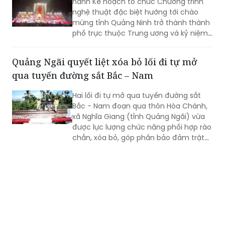
hành Kế hoạch tổ chức Chương trình
nghệ thuật đặc biệt hướng tới chào
mừng tỉnh Quảng Ninh trở thành thành
phố trực thuộc Trung ương và kỷ niệm
81 năm Ngày Cách mạng Tháng Tám
thành công (19/8/1945 - 19/8/2026),
Quảng Ngãi quyết liệt xóa bỏ lối đi tự mở
Quốc khánh nước Cộng hòa xã hội chủ
qua tuyến đường sắt Bắc – Nam
nghĩa Việt Nam (2/9/1945 - 2/9/2026).
Hai lối đi tự mở qua tuyến đường sắt
Bắc - Nam đoạn qua thôn Hòa Chánh,
xã Nghĩa Giang (tỉnh Quảng Ngãi) vừa
được lực lượng chức năng phối hợp rào
chắn, xóa bỏ, góp phần bảo đảm trật
tự an toàn giao thông đường sắt và
ngăn ngừa nguy cơ tai nạn.