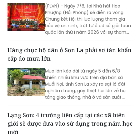
(PLVN) - Ngày 7/8, tại Nhà hát Hoa
Phượng (Hải Phòng) sẽ diễn ra vòng
Chung kết Hội thi lực lượng tham gia
bảo vệ an ninh, trật tự ở cơ sở giỏi toàn
quốc lần thứ I năm 2026 với sự tham
gia của 8 đội tuyển xuất sắc đại diện
cho 34 tỉnh, TP.
Hàng chục hộ dân ở Sơn La phải sơ tán khẩn
cấp do mưa lớn
Mưa lớn kéo dài từ ngày 5 đến 6/8
khiến nhiều khu vực trên địa bàn xã
Muổi Nọi, tỉnh Sơn La xảy ra sạt lở đất
nghiêm trọng, gây thiệt hại lớn về hạ
tầng giao thông, nhà ở và sản xuất.
Chính quyền địa phương đã khẩn
trương sơ tán 84 hộ dân ra khỏi khu vực
Lạng Sơn: 4 trường liên cấp tại các xã biên
nguy hiểm.
giới sẽ được đưa vào sử dụng trong năm học
mới