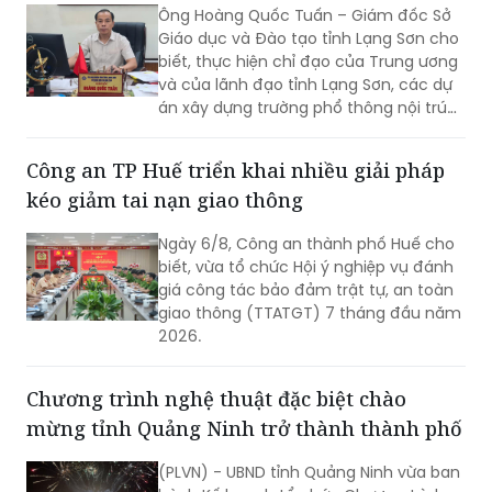
Ông Hoàng Quốc Tuấn – Giám đốc Sở
Giáo dục và Đào tạo tỉnh Lạng Sơn cho
biết, thực hiện chỉ đạo của Trung ương
và của lãnh đạo tỉnh Lạng Sơn, các dự
án xây dựng trường phổ thông nội trú
liên cấp tiểu học và trung học cơ sở tại
các xã biên giới Lạng Sơn sẽ tiếp tục
Công an TP Huế triển khai nhiều giải pháp
được đẩy nhanh tiến độ, hoàn thành
kéo giảm tai nạn giao thông
giai đoạn 1 bốn trường học, kịp thời đưa
vào sử dụng trong năm học 2026-
Ngày 6/8, Công an thành phố Huế cho
2027.
biết, vừa tổ chức Hội ý nghiệp vụ đánh
giá công tác bảo đảm trật tự, an toàn
giao thông (TTATGT) 7 tháng đầu năm
2026.
Chương trình nghệ thuật đặc biệt chào
mừng tỉnh Quảng Ninh trở thành thành phố
(PLVN) - UBND tỉnh Quảng Ninh vừa ban