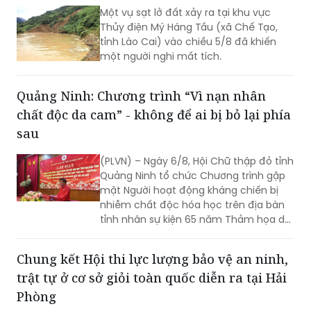
Một vụ sạt lở đất xảy ra tại khu vực
Thủy điện Mý Háng Tầu (xã Chế Tạo,
tỉnh Lào Cai) vào chiều 5/8 đã khiến
một người nghi mất tích.
Quảng Ninh: Chương trình “Vì nạn nhân
chất độc da cam” - không để ai bị bỏ lại phía
sau
(PLVN) – Ngày 6/8, Hội Chữ thập đỏ tỉnh
Quảng Ninh tổ chức Chương trình gặp
mặt Người hoạt động kháng chiến bị
nhiễm chất độc hóa học trên địa bàn
tỉnh nhân sự kiện 65 năm Thảm họa da
cam ở Việt Nam (10/8/1961 -
10/8/2026) và tổng kết 5 năm phong
Chung kết Hội thi lực lượng bảo vệ an ninh,
trào “Vì nạn nhân chất độc da cam”.
trật tự ở cơ sở giỏi toàn quốc diễn ra tại Hải
Phòng