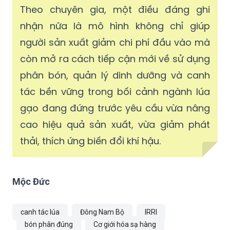
Theo chuyên gia, một điều đáng ghi
nhận nữa là mô hình không chỉ giúp
người sản xuất giảm chi phí đầu vào mà
còn mở ra cách tiếp cận mới về sử dụng
phân bón, quản lý dinh dưỡng và canh
tác bền vững trong bối cảnh ngành lúa
gạo đang đứng trước yêu cầu vừa nâng
cao hiệu quả sản xuất, vừa giảm phát
thải, thích ứng biến đổi khí hậu.
Mộc Đức
canh tác lúa
Đông Nam Bộ
IRRI
bón phân đúng
Cơ giới hóa sạ hàng