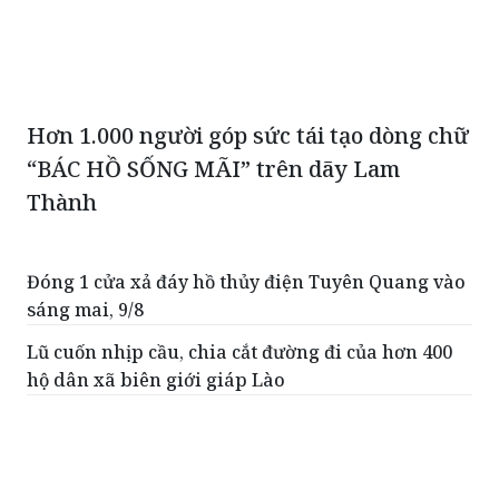
Hơn 1.000 người góp sức tái tạo dòng chữ
“BÁC HỒ SỐNG MÃI” trên dãy Lam
Thành
Đóng 1 cửa xả đáy hồ thủy điện Tuyên Quang vào
sáng mai, 9/8
Lũ cuốn nhịp cầu, chia cắt đường đi của hơn 400
hộ dân xã biên giới giáp Lào
Mỗi cơ sở giáo dục sẽ có bao nhiêu hiệu phó,
nhân sự dôi dư được bố trí thế nào?
Áp thấp nhiệt đới gây biển động mạnh