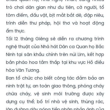
trò chơi dân gian như đu tiên, cờ người, tổ
tôm điếm, đấu vật, bịt mắt bắt dê, đập niêu,
trình diễn thư pháp, hội thơ và hoạt động
ẩm thực.
Tối 12 tháng Giêng sẽ diễn ra chương trình
nghệ thuật của Nhà hát Dân ca Quan họ Bắc
Ninh tại sân khấu chính trên núi Lim, kết hợp
bắn pháo hoa tầm thấp tại khu vực Hồ điều
hòa Vân Tương.
Ban tổ chức cho biết công tác đảm bảo an
ninh trật tự, an toàn giao thông, phòng cháy
chữa cháy, vệ sinh môi trường được xây
dựng cụ thể; bố trí nhà vệ sinh, thùng rác,
lập đường dây nóng tiếp nhận phản ánh của