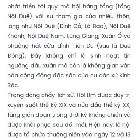
phát triển tới quy mô hội hàng tổng (tổng
Nội Duệ) với sự tham gia của nhiều thôn,
làng như Nội Duệ (Đình Cả, Lộ Bao), Nội Duệ
Khánh, Nội Duệ Nam, Lũng Giang, Xuân Ổ và
phường hát cửa đình Tiên Du (sau là Duệ
Đông). Đây không chỉ là sinh hoạt tín
ngưỡng đầu xuân mà còn là không gian văn
hóa cộng đồng đặc sắc của cư dân xứ Kinh
Bắc.
Trong dòng chảy lịch sử, Hội Lim được duy trì
xuyên suốt thế kỷ XIX và nửa đầu thế kỷ XX,
từng gián đoạn trong thời kỳ kháng chiến và
được khôi phục sau đổi mới. Hiện nay, lễ hội
được tổ chức thường niên vào ngày 12 và 13