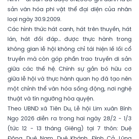
sản văn hóa phi vật thể đại diện của nhân
loại ngày 30.9.2009.
Các hình thức hát canh, hát trên thuyền, hát
lán, hát đối đáp… được thực hành trong
không gian lễ hội không chỉ tái hiện lề lối cổ
truyền mà còn góp phần trao truyền di sản
giữa các thế hệ. Chính sự gắn bó hữu cơ
giữa lễ hội và thực hành quan họ đã tạo nên
một chỉnh thể văn hóa sống động, nơi nghệ
thuật và tín ngưỡng hòa quyện.
Theo UBND xã Tiên Du, Lễ hội Lim xuân Bính
Ngọ 2026 diễn ra trong hai ngày 28/2 - 1/3
(tức 12 - 13 tháng Giêng) tại 7 thôn: Duệ
Đông, Duệ Nam, Duệ Khánh, Đình Cả, Lũng