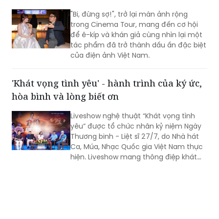
"Bi, đừng sợ!", trở lại màn ảnh rộng
trong Cinema Tour, mang đến cơ hội
để ê-kíp và khán giả cùng nhìn lại một
tác phẩm đã trở thành dấu ấn đặc biệt
của điện ảnh Việt Nam.
'Khát vọng tình yêu' - hành trình của ký ức,
hòa bình và lòng biết ơn
Liveshow nghệ thuật “Khát vọng tình
yêu” được tổ chức nhân kỷ niệm Ngày
Thương binh - Liệt sĩ 27/7, do Nhà hát
Ca, Múa, Nhạc Quốc gia Việt Nam thực
hiện. Liveshow mang thông điệp khát
vọng về tình yêu đôi lứa, hạnh phúc gia
đình, tình yêu con người và quê hương,
đất nước. Đó còn là khát vọng hòa
bình, lòng biết ơn đối với những người
đã ngã xuống vì độc lập, tự do của Tổ
quốc.