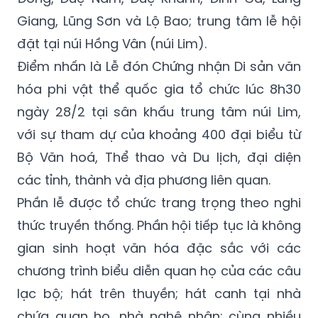
Giang, Lũng Sơn và Lộ Bao; trung tâm lễ hội
đặt tại núi Hồng Vân (núi Lim).
Điểm nhấn là Lễ đón Chứng nhận Di sản văn
hóa phi vật thể quốc gia tổ chức lúc 8h30
ngày 28/2 tại sân khấu trung tâm núi Lim,
với sự tham dự của khoảng 400 đại biểu từ
Bộ Văn hoá, Thể thao và Du lịch, đại diện
các tỉnh, thành và địa phương liên quan.
Phần lễ được tổ chức trang trọng theo nghi
thức truyền thống. Phần hội tiếp tục là không
gian sinh hoạt văn hóa đặc sắc với các
chương trình biểu diễn quan họ của các câu
lạc bộ; hát trên thuyền; hát canh tại nhà
chứa quan họ, nhà nghệ nhân; cùng nhiều