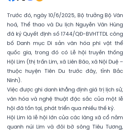
Trước đó, ngày 10/6/2025, Bộ trưởng Bộ Văn
hoá, Thể thao và Du lịch Nguyễn Văn Hùng
đã ký Quyết định số 1744/QĐ-BVHTTDL công
bố Danh mục Di sản văn hóa phi vật thể
quốc gia, trong đó có Lễ hội truyền thống
Hội Lim (thị trấn Lim, xã Liên Bão, xã Nội Duệ –
thuộc huyện Tiên Du trước đây, tỉnh Bắc
Ninh).
Việc được ghi danh khẳng định giá trị lịch sử,
văn hóa và nghệ thuật đặc sắc của một lễ
hội đã tồn tại, phát triển qua nhiều thế kỷ.
Hội Lim là lễ hội lớn của các làng xã cổ nằm
quanh núi Lim và đôi bờ sông Tiêu Tương,