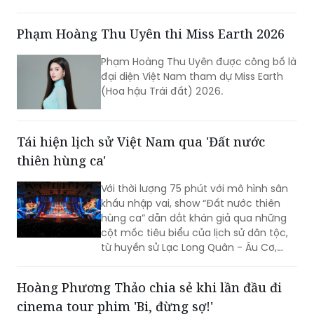
cuộc sống, góp phần khẳng định vị thế
TP Sáng tạo của Hà Nội. Đêm nhạc đã
Phạm Hoàng Thu Uyên thi Miss Earth 2026
xóa nhòa khoảng cách giữa âm nhạc
hàn lâm và khán giả, để lại dấu ấn văn
Phạm Hoàng Thu Uyên được công bố là
hóa trong lòng người dân địa phương
đại diện Việt Nam tham dự Miss Earth
cùng du khách thập phương.
(Hoa hậu Trái đất) 2026.
Tái hiện lịch sử Việt Nam qua 'Đất nước
thiên hùng ca'
Với thời lượng 75 phút với mô hình sân
khấu nhập vai, show “Đất nước thiên
hùng ca” dẫn dắt khán giả qua những
cột mốc tiêu biểu của lịch sử dân tộc,
từ huyền sử Lạc Long Quân - Âu Cơ,
thời Hùng Vương dựng nước, các chiến
công giữ nước hào hùng đến khát vọng
Hoàng Phương Thảo chia sẻ khi lần đầu đi
phát triển hùng cường của dân tộc
cinema tour phim 'Bi, đừng sợ!'
trong thời đại mới.