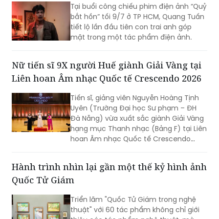
Tại buổi công chiếu phim điện ảnh “Quỷ
bắt hồn” tối 9/7 ở TP HCM, Quang Tuấn
tiết lộ lần đầu tiên con trai anh góp
mặt trong một tác phẩm điện ảnh.
Nữ tiến sĩ 9X người Huế giành Giải Vàng tại
Liên hoan Âm nhạc Quốc tế Crescendo 2026
Tiến sĩ, giảng viên Nguyễn Hoàng Tịnh
Uyên (Trường Đại học Sư phạm – ĐH
Đà Nẵng) vừa xuất sắc giành Giải Vàng
hạng mục Thanh nhạc (Bảng F) tại Liên
hoan Âm nhạc Quốc tế Crescendo
2026. Thành tích tiếp tục khẳng định
dấu ấn của nữ tiến sĩ 9X trong lĩnh vực
Hành trình nhìn lại gần một thế kỷ hình ảnh
biểu diễn, nghiên cứu và đào tạo âm
Quốc Tử Giám
nhạc.
Triển lãm "Quốc Tử Giám trong nghệ
thuật" với 60 tác phẩm không chỉ giới