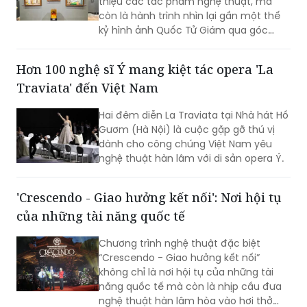
thiệu các tác phẩm nghệ thuật, mà
còn là hành trình nhìn lại gần một thế
kỷ hình ảnh Quốc Tử Giám qua góc
nhìn của các họa sĩ, kiến trúc sư, nhiếp
ảnh gia và nghệ sĩ thuộc nhiều thế hệ.
Hơn 100 nghệ sĩ Ý mang kiệt tác opera 'La
Traviata' đến Việt Nam
Hai đêm diễn La Traviata tại Nhà hát Hồ
Gươm (Hà Nội) là cuộc gặp gỡ thú vị
dành cho công chúng Việt Nam yêu
nghệ thuật hàn lâm với di sản opera Ý.
'Crescendo - Giao hưởng kết nối': Nơi hội tụ
của những tài năng quốc tế
Chương trình nghệ thuật đặc biệt
“Crescendo - Giao hưởng kết nối”
không chỉ là nơi hội tụ của những tài
năng quốc tế mà còn là nhịp cầu đưa
nghệ thuật hàn lâm hòa vào hơi thở