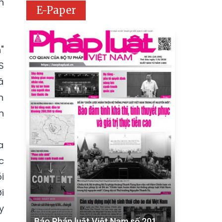
n
E-Paper
"
S
ã
n
h
a
c
i
i
y
Báo Pháp luật Việt Nam số 201