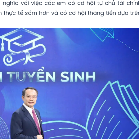
nghĩa với việc các em có cơ hội tự chủ tài chín
m thực tế sớm hơn và có cơ hội thăng tiến dựa trê