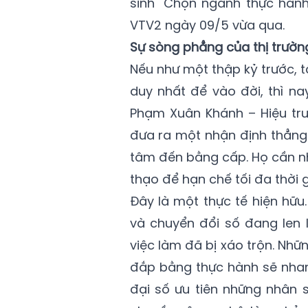
sinh "Chọn ngành thực hành
VTV2 ngày 09/5 vừa qua.
Sự sòng phẳng của thị trườn
Nếu như một thập kỷ trước, 
duy nhất để vào đời, thì na
Phạm Xuân Khánh – Hiệu tr
đưa ra một nhận định thẳng
tâm đến bằng cấp. Họ cần nh
thạo để hạn chế tối đa thời g
Đây là một thực tế hiện hữu.
và chuyển đổi số đang len 
việc làm đã bị xáo trộn. Nhữ
đắp bằng thực hành sẽ nhanh
đại số ưu tiên những nhân 