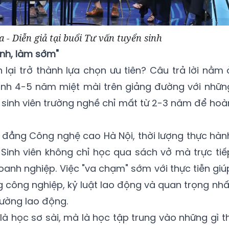
 - Diễn giả tại buổi Tư vấn tuyển sinh
anh, làm sớm"
lại trở thành lựa chọn ưu tiên? Câu trả lời nằm 
 dành 4-5 năm miệt mài trên giảng đường với nhữn
, sinh viên trường nghề chỉ mất từ 2-3 năm để hoà
 đẳng Công nghệ cao Hà Nội, thời lượng thực hàn
. Sinh viên không chỉ học qua sách vở mà trực tiế
oanh nghiệp. Việc "va chạm" sớm với thực tiễn giú
 công nghiệp, kỷ luật lao động và quan trọng nhấ
trường lao động.
à học sơ sài, mà là học tập trung vào những gì th