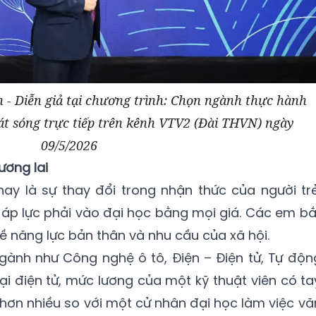
 Diễn giả tại chương trình: Chọn ngành thực hành
át sóng trực tiếp trên kênh VTV2 (Đài THVN) ngày
09/5/2026
ương lai
ay là sự thay đổi trong nhận thức của người trẻ
i áp lực phải vào đại học bằng mọi giá. Các em bắ
ề năng lực bản thân và nhu cầu của xã hội.
gành như Công nghệ ô tô, Điện – Điện tử, Tự độn
ại điện tử, mức lương của một kỹ thuật viên có ta
ơn nhiều so với một cử nhân đại học làm việc vă