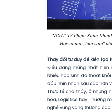
NGƯT. TS Phạm Xuân Khánh -
- Học nhanh, làm sớm" ph
Thay đổi tư duy để kiến tạo t
Điều đáng mừng nhất hiện n
Nhiều học sinh đã thoát khỏ
đầu nhìn nhận sâu sắc hơn v
Thực tế cho thấy, ở những n
hóa, Logistics hay Thương m
nghề vững vàng thường cao h