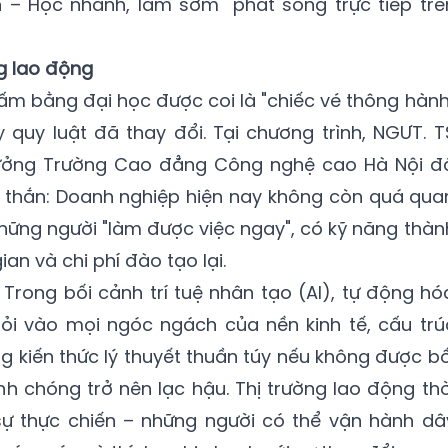
 – Học nhanh, làm sớm" phát sóng trực tiếp trê
g lao động
tấm bằng đại học được coi là "chiếc vé thông hành
y quy luật đã thay đổi. Tại chương trình, NGƯT. T
ưởng Trường Cao đẳng Công nghệ cao Hà Nội đ
 thắn: Doanh nghiệp hiện nay không còn quá qua
ững người "làm được việc ngay", có kỹ năng thàn
ian và chi phí đào tạo lại.
 Trong bối cảnh trí tuệ nhân tạo (AI), tự động hó
lỏi vào mọi ngóc ngách của nền kinh tế, cấu trú
ng kiến thức lý thuyết thuần túy nếu không được bồ
 chóng trở nên lạc hậu. Thị trường lao động thờ
sự thực chiến – những người có thể vận hành dâ