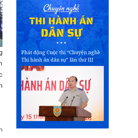
g
Phát động Cuộc thi “Chuyện nghề
Thi hành án dân sự” lần thứ III
n
c
m
n