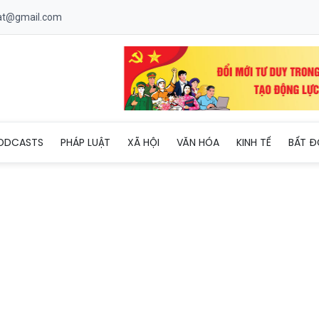
uat@gmail.com
m": Lựa chọn thực tế của giới trẻ thời đại số
ODCASTS
PHÁP LUẬT
XÃ HỘI
VĂN HÓA
KINH TẾ
BẤT Đ