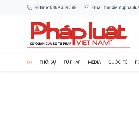
Hotline: 0869 359 588
Email: baodientuphapl
Trang chủ "Học nhanh, làm sớ
THỜI SỰ
TƯ PHÁP
MEDIA
QUỐC TẾ
P