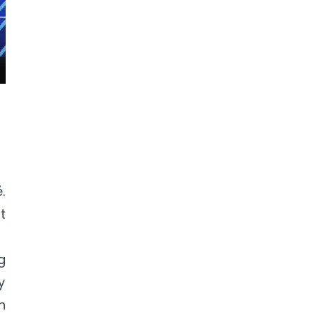
.
t
g
y
n