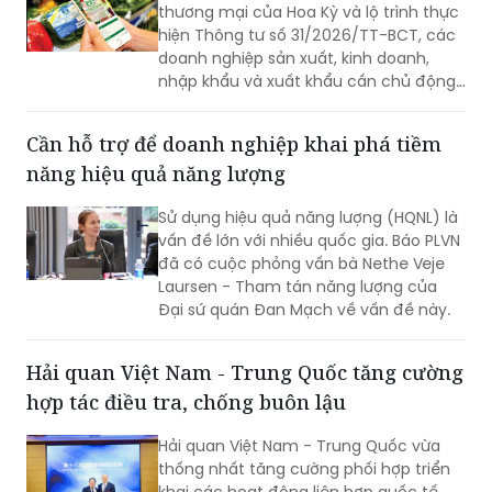
thương mại của Hoa Kỳ và lộ trình thực
hiện Thông tư số 31/2026/TT-BCT, các
doanh nghiệp sản xuất, kinh doanh,
nhập khẩu và xuất khẩu cần chủ động
rà soát, chuẩn hóa và nâng cao khả
năng truy xuất nguồn gốc trong toàn
Cần hỗ trợ để doanh nghiệp khai phá tiềm
bộ chuỗi cung ứng.
năng hiệu quả năng lượng
Sử dụng hiệu quả năng lượng (HQNL) là
vấn đề lớn với nhiều quốc gia. Báo PLVN
đã có cuộc phỏng vấn bà Nethe Veje
Laursen - Tham tán năng lượng của
Đại sứ quán Đan Mạch về vấn đề này.
Hải quan Việt Nam - Trung Quốc tăng cường
hợp tác điều tra, chống buôn lậu
Hải quan Việt Nam - Trung Quốc vừa
thống nhất tăng cường phối hợp triển
khai các hoạt động liên hợp quốc tế