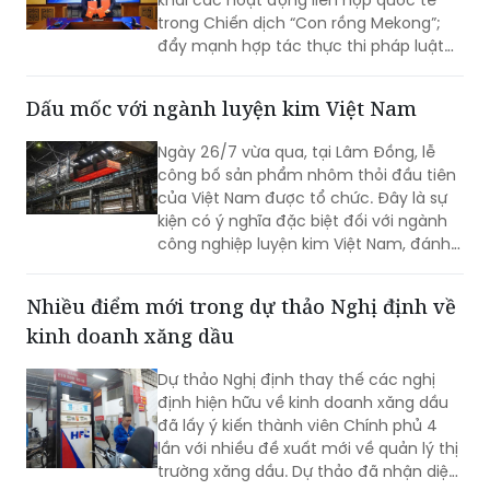
trong Chiến dịch “Con rồng Mekong”;
đẩy mạnh hợp tác thực thi pháp luật
trong đấu tranh phòng, chống buôn
lậu, gian lận thương mại, vận chuyển
Dấu mốc với ngành luyện kim Việt Nam
trái phép hàng hóa qua biên giới; đấu
tranh với các loại tội phạm về ma túy,
Ngày 26/7 vừa qua, tại Lâm Đồng, lễ
tiền chất, động vật hoang dã và sản
công bố sản phẩm nhôm thỏi đầu tiên
phẩm động vật nguy cấp, quý, hiếm,
của Việt Nam được tổ chức. Đây là sự
chất nổ dân dụng, hàng hóa lưỡng
kiện có ý nghĩa đặc biệt đối với ngành
dụng, thuốc lá và các hành vi xâm
công nghiệp luyện kim Việt Nam, đánh
phạm quyền sở hữu trí tuệ.
dấu lần đầu tiên Việt Nam sản xuất
thành công nhôm thỏi bằng công nghệ
Nhiều điểm mới trong dự thảo Nghị định về
cao, sử dụng công nghệ điện phân
kinh doanh xăng dầu
nhôm với cường độ dòng điện 500kA.
Dự thảo Nghị định thay thế các nghị
định hiện hữu về kinh doanh xăng dầu
đã lấy ý kiến thành viên Chính phủ 4
lần với nhiều đề xuất mới về quản lý thị
trường xăng dầu. Dự thảo đã nhận diện