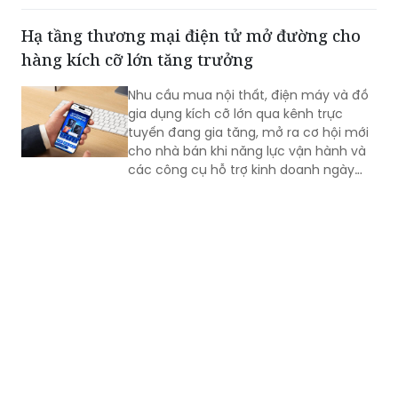
được nhiều vấn đề về cách quản lý cũ
và đã có đề xuất mới về quản lý thị
Hạ tầng thương mại điện tử mở đường cho
trường xăng dầu.
hàng kích cỡ lớn tăng trưởng
Nhu cầu mua nội thất, điện máy và đồ
gia dụng kích cỡ lớn qua kênh trực
tuyến đang gia tăng, mở ra cơ hội mới
cho nhà bán khi năng lực vận hành và
các công cụ hỗ trợ kinh doanh ngày
càng phù hợp hơn với đặc thù ngành
hàng.