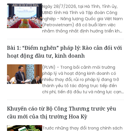
Ngày 28/7/2026, tại Hà Tĩnh, Tỉnh ủy,
UBND tỉnh Hà Tĩnh và Tập đoàn Công
nghiệp - Năng lượng Quốc gia Việt Nam
(Petrovietnam) đã có buổi làm việc
nhằm thống nhất định hướng triển khai
các dự án trọng điểm.
Bài 1: “Điểm nghẽn” pháp lý: Rào cản đối với
hoạt động đầu tư, kinh doanh
(PLVN) - Trong bối cảnh môi trường
pháp lý và hoạt động kinh doanh có
nhiều thay đổi, rủi ro pháp lý đang trở
thành yếu tố tác động trực tiếp đến
chi phí, tiến độ đầu tư và năng lực cạnh
tranh của doanh nghiệp. Chủ động
quản trị rủi ro, đồng thời tiếp tục hoàn
Khuyến cáo từ Bộ Công Thương trước yêu
thiện thể chế theo hướng minh bạch,
cầu mới của thị trường Hoa Kỳ
ổn định và thống nhất trong thực thi
chính là nền tảng để doanh nghiệp yên
Trước những thay đổi trong chính sách
tâm đầu tư, phát triển bền vững.