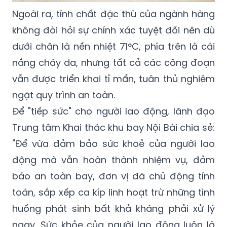
Ngoài ra, tính chất đặc thù của ngành hàng
không đòi hỏi sự chính xác tuyệt đối nên dù
dưới chân là nền nhiệt 71°C, phía trên là cái
nắng cháy da, nhưng tất cả các công đoạn
vẫn được triển khai tỉ mẩn, tuân thủ nghiêm
ngặt quy trình an toàn.
Để "tiếp sức" cho người lao động, lãnh đạo
Trung tâm Khai thác khu bay Nội Bài chia sẻ:
"Để vừa đảm bảo sức khoẻ của người lao
động mà vẫn hoàn thành nhiệm vụ, đảm
bảo an toàn bay, đơn vị đã chủ động tính
toán, sắp xếp ca kíp linh hoạt trừ những tình
huống phát sinh bất khả kháng phải xử lý
ngay. Sức khỏe của người lao động luôn là