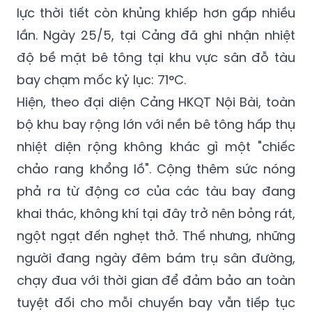
lực thời tiết còn khủng khiếp hơn gấp nhiều
lần. Ngày 25/5, tại Cảng đã ghi nhận nhiệt
độ bề mặt bê tông tại khu vực sân đỗ tàu
bay chạm mốc kỷ lục: 71°C.
Hiện, theo đại diện Cảng HKQT Nội Bài, toàn
bộ khu bay rộng lớn với nền bê tông hấp thụ
nhiệt diện rộng không khác gì một "chiếc
chảo rang khổng lồ". Cộng thêm sức nóng
phả ra từ động cơ của các tàu bay đang
khai thác, không khí tại đây trở nên bỏng rát,
ngột ngạt đến nghẹt thở. Thế nhưng, những
người đang ngày đêm bám trụ sân đường,
chạy đua với thời gian để đảm bảo an toàn
tuyệt đối cho mỗi chuyến bay vẫn tiếp tục