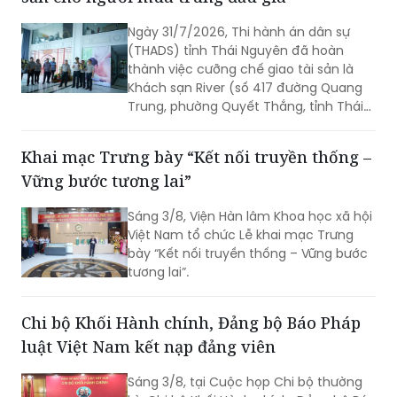
Ngày 31/7/2026, Thi hành án dân sự
(THADS) tỉnh Thái Nguyên đã hoàn
thành việc cưỡng chế giao tài sản là
Khách sạn River (số 417 đường Quang
Trung, phường Quyết Thắng, tỉnh Thái
Nguyên) cho người mua trúng đấu giá
theo quy định của pháp luật. Đây là vụ
Khai mạc Trưng bày “Kết nối truyền thống –
án kinh doanh, thương mại có giá trị
Vững bước tương lai”
lớn, việc tổ chức thi hành kéo dài gần 3
năm do phát sinh nhiều khó khăn,
Sáng 3/8, Viện Hàn lâm Khoa học xã hội
vướng mắc.
Việt Nam tổ chức Lễ khai mạc Trưng
bày “Kết nối truyền thống – Vững bước
tương lai”.
Chi bộ Khối Hành chính, Đảng bộ Báo Pháp
luật Việt Nam kết nạp đảng viên
Sáng 3/8, tại Cuộc họp Chi bộ thường