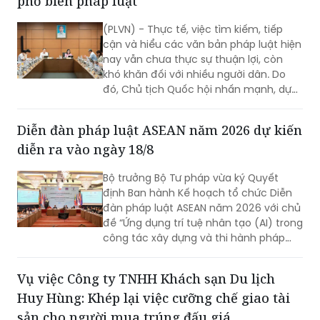
phổ biến pháp luật
(PLVN) - Thực tế, việc tìm kiếm, tiếp
cận và hiểu các văn bản pháp luật hiện
nay vẫn chưa thực sự thuận lợi, còn
khó khăn đối với nhiều người dân. Do
đó, Chủ tịch Quốc hội nhấn mạnh, dự
thảo Luật Phổ biến, giáo dục pháp luật
(sửa đổi) cần nghiên cứu quy định rõ
Diễn đàn pháp luật ASEAN năm 2026 dự kiến
việc xây dựng hệ sinh thái số quốc gia
diễn ra vào ngày 18/8
về phổ biến, giáo dục pháp luật.
Bộ trưởng Bộ Tư pháp vừa ký Quyết
định Ban hành Kế hoạch tổ chức Diễn
đàn pháp luật ASEAN năm 2026 với chủ
đề “Ứng dụng trí tuệ nhân tạo (AI) trong
công tác xây dựng và thi hành pháp
luật trong kỷ nguyên số”. Diễn đàn dự
kiến sẽ diễn ra vào ngày 18/8 tới.
Vụ việc Công ty TNHH Khách sạn Du lịch
Huy Hùng: Khép lại việc cưỡng chế giao tài
sản cho người mua trúng đấu giá