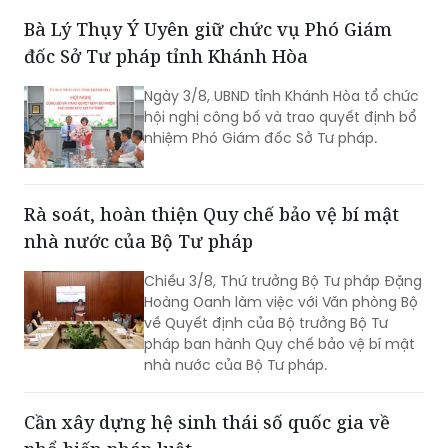
về thực hiện các khuyến nghị của Ủy
Bà Lý Thụy Ý Uyên giữ chức vụ Phó Giám
ban Nhân quyền Liên hợp quốc đối với
đốc Sở Tư pháp tỉnh Khánh Hòa
Báo cáo định kỳ lần thứ tư của Việt
Nam về thực hiện Công ước quốc tế về
Ngày 3/8, UBND tỉnh Khánh Hòa tổ chức
các quyền dân sự và chính trị (ICCPR)
hội nghị công bố và trao quyết định bổ
và Hội nghị tập huấn về thực hiện Công
nhiệm Phó Giám đốc Sở Tư pháp.
ước ICCPR. Đây là chuỗi hoạt động
được triển khai trong khuôn khổ Dự án
“Tăng cường pháp luật và tư pháp tại
Việt Nam giai đoạn II” (EU JULE II), góp
Rà soát, hoàn thiện Quy chế bảo vệ bí mật
phần nâng cao năng lực của các cơ
nhà nước của Bộ Tư pháp
quan, tổ chức trong việc thực hiện các
cam kết quốc tế của Việt Nam về
Chiều 3/8, Thứ trưởng Bộ Tư pháp Đặng
quyền con người.
Hoàng Oanh làm việc với Văn phòng Bộ
về Quyết định của Bộ trưởng Bộ Tư
pháp ban hành Quy chế bảo vệ bí mật
nhà nước của Bộ Tư pháp.
Cần xây dựng hệ sinh thái số quốc gia về