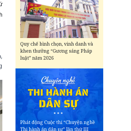
ứ
h
Quy chế bình chọn, vinh danh và
khen thưởng “Gương sáng Pháp
,
luật” năm 2026
g
Phát động Cuộc thi “Chuyện nghề
Thi hành án dân sự” lần thứ III