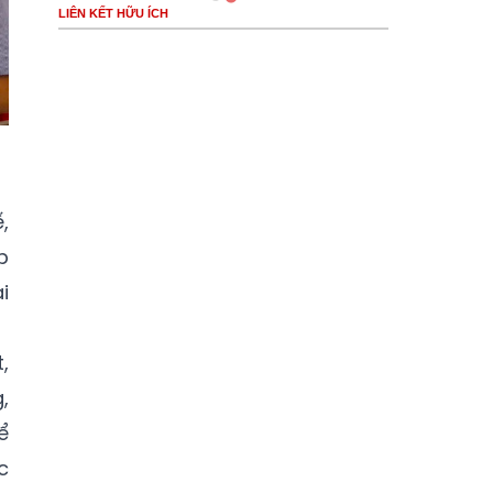
LIÊN KẾT HỮU ÍCH
,
p
i
,
,
ể
c