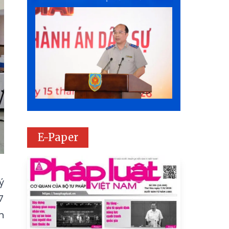
E-Paper
ý
7
n