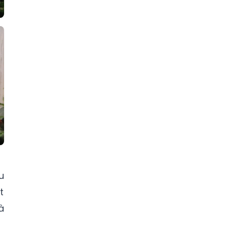
u
t
à