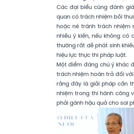
Các đại biểu cũng đánh gi
quan có trách nhiệm bồi thườ
hoặc né tránh trách nhiệm 
nhiều ý kiến, nếu không có 
thường rất dễ phát sinh khiế
hiệu lực thực thi pháp luật.
Một điểm đáng chú ý khác đ
trách nhiệm hoàn trả đối với
rằng đây là giải pháp cần t
nhiệm trong thi hành công v
phải gánh hậu quả cho sai 