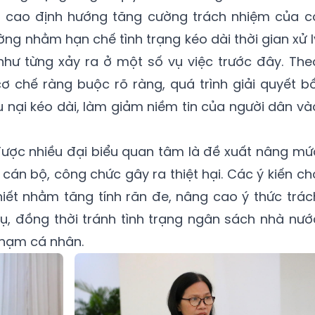
á cao định hướng tăng cường trách nhiệm của c
ng nhằm hạn chế tình trạng kéo dài thời gian xử l
như từng xảy ra ở một số vụ việc trước đây. The
cơ chế ràng buộc rõ ràng, quá trình giải quyết bồ
u nại kéo dài, làm giảm niềm tin của người dân và
ược nhiều đại biểu quan tâm là đề xuất nâng mứ
 cán bộ, công chức gây ra thiệt hại. Các ý kiến ch
hiết nhằm tăng tính răn đe, nâng cao ý thức trác
ụ, đồng thời tránh tình trạng ngân sách nhà nướ
phạm cá nhân.