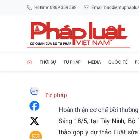
Hotline: 0869 359 588
Email: baodientuphapl
Trang chủ Hoàn thiện cơ chế
THỜI SỰ
TƯ PHÁP
MEDIA
QUỐC TẾ
P
Tư pháp
Hoàn thiện cơ chế bồi thường
Sáng 18/5, tại Tây Ninh, Bộ
thảo góp ý dự thảo Luật sửa