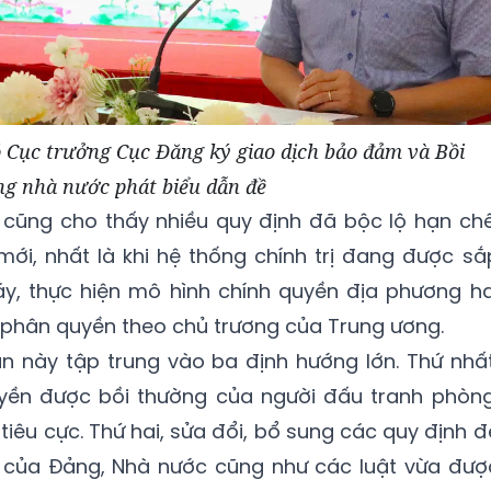
Cục trưởng Cục Đăng ký giao dịch bảo đảm và Bồi
g nhà nước phát biểu dẫn đề
nh cũng cho thấy nhiều quy định đã bộc lộ hạn chế
ới, nhất là khi hệ thống chính trị đang được sắ
áy, thực hiện mô hình chính quyền địa phương ha
phân quyền theo chủ trương của Trung ương.
ần này tập trung vào ba định hướng lớn. Thứ nhất
yền được bồi thường của người đấu tranh phòng
tiêu cực. Thứ hai, sửa đổi, bổ sung các quy định đ
 của Đảng, Nhà nước cũng như các luật vừa đượ