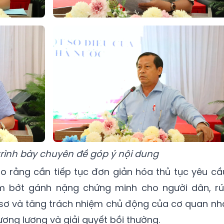
trình bày chuyên đề góp ý nội dung
ho rằng cần tiếp tục đơn giản hóa thủ tục yêu cầ
m bớt gánh nặng chứng minh cho người dân, rú
ồ sơ và tăng trách nhiệm chủ động của cơ quan nh
ương lượng và giải quyết bồi thường.