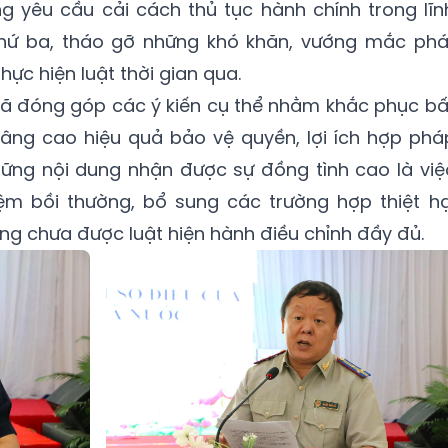
g yêu cầu cải cách thủ tục hành chính trong lĩn
Thứ ba, tháo gỡ những khó khăn, vướng mắc phá
hực hiện luật thời gian qua.
u đã đóng góp các ý kiến cụ thể nhằm khắc phục bấ
nâng cao hiệu quả bảo vệ quyền, lợi ích hợp phá
hững nội dung nhận được sự đồng tình cao là việ
m bồi thường, bổ sung các trường hợp thiệt hạ
ưng chưa được luật hiện hành điều chỉnh đầy đủ.