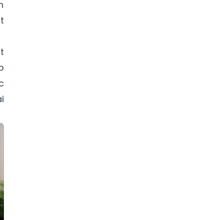
h
t
t
p
c
i