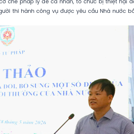
cơ chế pháp lý để cá nhân, tổ chức bị thiệt hại d
người thi hành công vụ được yêu cầu Nhà nước bồ