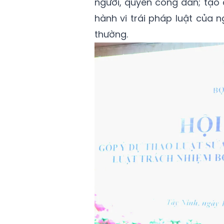
người, quyền công dân; tạo 
hành vi trái pháp luật của 
thường.