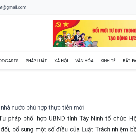
uat@gmail.com
 bồi thường nhà nước phù hợp thực tiễn mới
ODCASTS
PHÁP LUẬT
XÃ HỘI
VĂN HÓA
KINH TẾ
BẤT Đ
 nhà nước phù hợp thực tiễn mới
 Tư pháp phối hợp UBND tỉnh Tây Ninh tổ chức Hộ
 đổi, bổ sung một số điều của Luật Trách nhiệm bồ