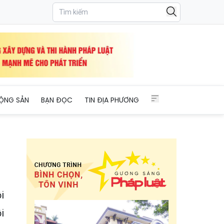
ỘNG SẢN
BẠN ĐỌC
TIN ĐỊA PHƯƠNG
i
i