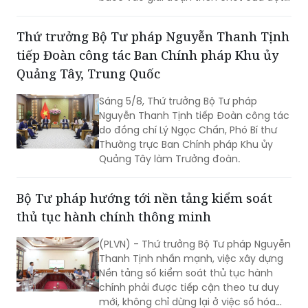
cao điểm với trọng tâm giải phóng
điểm nghẽn, khơi thông tiến độ và tạo
Thứ trưởng Bộ Tư pháp Nguyễn Thanh Tịnh
động lực để tăng tốc hoàn thành các
tiếp Đoàn công tác Ban Chính pháp Khu ủy
chỉ tiêu, nhiệm vụ năm 2026.
Quảng Tây, Trung Quốc
Sáng 5/8, Thứ trưởng Bộ Tư pháp
Nguyễn Thanh Tịnh tiếp Đoàn công tác
do đồng chí Lý Ngọc Chấn, Phó Bí thư
Thường trực Ban Chính pháp Khu ủy
Quảng Tây làm Trưởng đoàn.
Bộ Tư pháp hướng tới nền tảng kiểm soát
thủ tục hành chính thông minh
(PLVN) - Thứ trưởng Bộ Tư pháp Nguyễn
Thanh Tịnh nhấn mạnh, việc xây dựng
Nền tảng số kiểm soát thủ tục hành
chính phải được tiếp cận theo tư duy
mới, không chỉ dừng lại ở việc số hóa