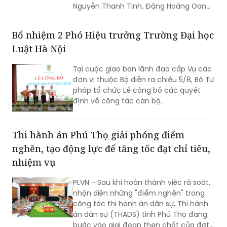
Nguyễn Thanh Tịnh, Đặng Hoàng Oanh,
Mai Lương Khôi, Nguyễn Thanh Tú.
Bổ nhiệm 2 Phó Hiệu trưởng Trường Đại học
Luật Hà Nội
Tại cuộc giao ban lãnh đạo cấp Vụ các
đơn vị thuộc Bộ diễn ra chiều 5/8, Bộ Tư
pháp tổ chức Lễ công bố các quyết
định về công tác cán bộ.
Thi hành án Phú Thọ giải phóng điểm
nghẽn, tạo động lực để tăng tốc đạt chỉ tiêu,
nhiệm vụ
PLVN - Sau khi hoàn thành việc rà soát,
nhận diện những "điểm nghẽn" trong
công tác thi hành án dân sự, Thi hành
án dân sự (THADS) tỉnh Phú Thọ đang
bước vào giai đoạn then chốt của đợt