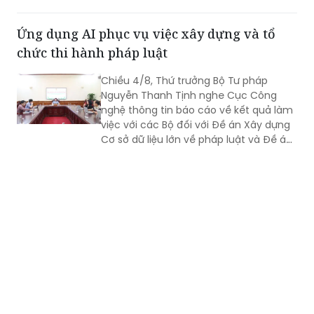
các quy trình, biểu mẫu hay thay thế
một số thao tác thủ công bằng công
Ứng dụng AI phục vụ việc xây dựng và tổ
nghệ, mà phải hướng tới xây dựng một
chức thi hành pháp luật
nền tảng thực sự thông minh, chủ
động, dựa trên dữ liệu và tạo ra giá trị
Chiều 4/8, Thứ trưởng Bộ Tư pháp
gia tăng cho công tác quản lý nhà
Nguyễn Thanh Tịnh nghe Cục Công
nước.
nghệ thông tin báo cáo về kết quả làm
việc với các Bộ đối với Đề án Xây dựng
Cơ sở dữ liệu lớn về pháp luật và Đề án
Ứng dụng trí tuệ nhân tạo trong xây
dựng và tổ chức thi hành pháp luật
trình Thủ tướng Chính phủ.