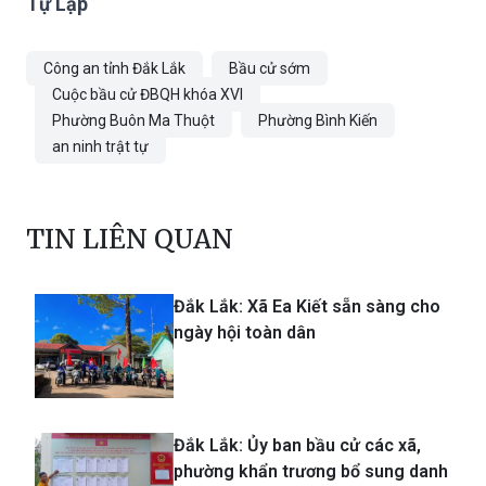
Tự Lập
Công an tỉnh Đắk Lắk
Bầu cử sớm
Cuộc bầu cử ĐBQH khóa XVI
Phường Buôn Ma Thuột
Phường Bình Kiến
an ninh trật tự
TIN LIÊN QUAN
Đắk Lắk: Xã Ea Kiết sẵn sàng cho
ngày hội toàn dân
Đắk Lắk: Ủy ban bầu cử các xã,
phường khẩn trương bổ sung danh