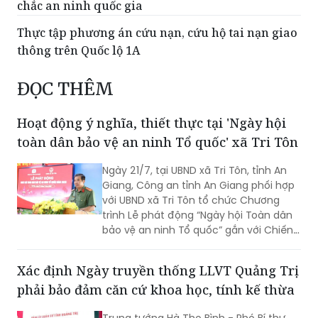
chắc an ninh quốc gia
Thực tập phương án cứu nạn, cứu hộ tai nạn giao
thông trên Quốc lộ 1A
ĐỌC THÊM
Hoạt động ý nghĩa, thiết thực tại 'Ngày hội
toàn dân bảo vệ an ninh Tổ quốc' xã Tri Tôn
Ngày 21/7, tại UBND xã Tri Tôn, tỉnh An
Giang, Công an tỉnh An Giang phối hợp
với UBND xã Tri Tôn tổ chức Chương
trình Lễ phát động “Ngày hội Toàn dân
bảo vệ an ninh Tổ quốc” gắn với Chiến
dịch Thanh niên Công an tình nguyện
hè năm 2026.
Xác định Ngày truyền thống LLVT Quảng Trị
phải bảo đảm căn cứ khoa học, tính kế thừa
Trung tướng Hà Thọ Bình - Phó Bí thư