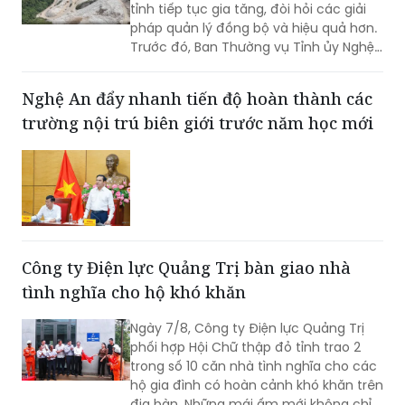
tỉnh tiếp tục gia tăng, đòi hỏi các giải
pháp quản lý đồng bộ và hiệu quả hơn.
Trước đó, Ban Thường vụ Tỉnh ủy Nghệ
An đã ban hành Kết luận về tăng cường
công tác quản lý hoạt động khoáng
Nghệ An đẩy nhanh tiến độ hoàn thành các
sản trên địa bàn tỉnh.
trường nội trú biên giới trước năm học mới
Công ty Điện lực Quảng Trị bàn giao nhà
tình nghĩa cho hộ khó khăn
Ngày 7/8, Công ty Điện lực Quảng Trị
phối hợp Hội Chữ thập đỏ tỉnh trao 2
trong số 10 căn nhà tình nghĩa cho các
hộ gia đình có hoàn cảnh khó khăn trên
địa bàn. Những mái ấm mới không chỉ