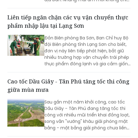
giúp người dân an cư, ổn định cuộc
sống mà còn góp phần lan tỏa những
Liên tiếp ngăn chặn các vụ vận chuyển thực
giá trị nhân văn từ các hoạt động an
phẩm nhập lậu tại Lạng Sơn
sinh xã hội của ngành Điện.
Đồn Biên phòng Ba Sơn, Ban Chỉ huy Bộ
đội Biên phòng tỉnh Lạng Sơn cho biết,
đơn vị này liên tiếp phát hiện, bắt giữ
nhiều trường hợp vận chuyển trái phép
thực phẩm đông lạnh và gia cầm giống
không rõ nguồn gốc từ biên giới đưa
vào nội địa.
Cao tốc Dầu Giây - Tân Phú tăng tốc thi công
giữa mùa mưa
Sau gần một năm khởi công, cao tốc
Dầu Giây - Tân Phú đang tăng tốc thi
công với nhiều mũi triển khai đồng loạt,
song vẫn "vướng" khâu giải phóng mặt
bằng - mặt bằng giải phóng chưa liền
mạch.