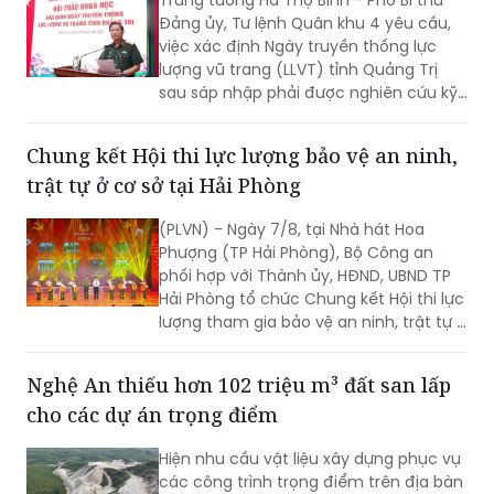
Đảng ủy, Tư lệnh Quân khu 4 yêu cầu,
việc xác định Ngày truyền thống lực
lượng vũ trang (LLVT) tỉnh Quảng Trị
sau sáp nhập phải được nghiên cứu kỹ
lưỡng, bảo đảm căn cứ khoa học, tính
kế thừa và tạo sự đồng thuận cao...
Chung kết Hội thi lực lượng bảo vệ an ninh,
trật tự ở cơ sở tại Hải Phòng
(PLVN) - Ngày 7/8, tại Nhà hát Hoa
Phượng (TP Hải Phòng), Bộ Công an
phối hợp với Thành ủy, HĐND, UBND TP
Hải Phòng tổ chức Chung kết Hội thi lực
lượng tham gia bảo vệ an ninh, trật tự ở
cơ sở giỏi toàn quốc lần thứ nhất, năm
2026 với chủ đề "Vững nghiệp vụ - Trọn
Nghệ An thiếu hơn 102 triệu m³ đất san lấp
niềm tin. Vì an ninh Tổ quốc và bình yên
cho các dự án trọng điểm
cuộc sống".
Hiện nhu cầu vật liệu xây dựng phục vụ
các công trình trọng điểm trên địa bàn