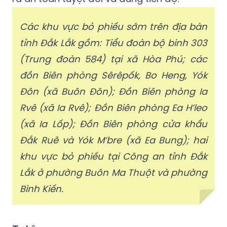
Các khu vực bỏ phiếu sớm trên địa bàn
tỉnh Đắk Lắk gồm: Tiểu đoàn bộ binh 303
(Trung đoàn 584) tại xã Hòa Phú; các
đồn Biên phòng Sêrêpốk,
Bo Heng
, Yók
Đôn (xã Buôn Đôn); Đồn Biên phòng Ia
Rvê (xã Ia Rvê); Đồn Biên phòng Ea H’leo
(xã Ia Lốp); Đồn Biên phòng cửa khẩu
Đắk Ruê và Yók M’bre (xã Ea Bung); hai
khu vực bỏ phiếu tại Công an tỉnh Đắk
Lắk ở phường Buôn Ma Thuột và phường
Bình Kiến.