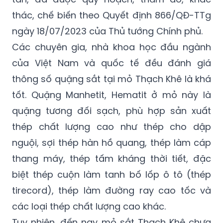
thác, chế biến theo Quyết định 866/QĐ-TTg
ngày 18/07/2023 của Thủ tướng Chính phủ.
Các chuyên gia, nhà khoa học đầu ngành
của Việt Nam và quốc tế đều đánh giá
thông số quặng sắt tại mỏ Thạch Khê là khá
tốt. Quặng Manhetit, Hematit ở mỏ này là
quặng tương đối sạch, phù hợp sản xuất
thép chất lượng cao như thép cho dập
nguội, sợi thép hàn hồ quang, thép làm cáp
thang máy, thép tấm kháng thời tiết, đặc
biệt thép cuộn làm tanh bố lốp ô tô (thép
tirecord), thép làm đường ray cao tốc và
các loại thép chất lượng cao khác.
Tuy nhiên, đến nay mỏ sắt Thạch Khê chưa