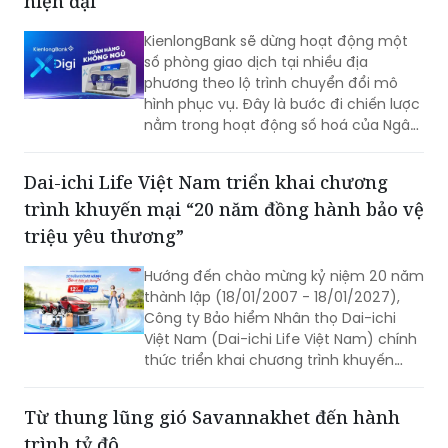
hiện đại
KienlongBank sẽ dừng hoạt động một
số phòng giao dịch tại nhiều địa
phương theo lộ trình chuyển đổi mô
hình phục vụ. Đây là bước đi chiến lược
nằm trong hoạt động số hoá của Ngân
hàng và đẩy mạnh hệ thống giao dịch
tự động X-Digi “Ngân hàng không ngủ”
Dai-ichi Life Việt Nam triển khai chương
tại hơn 100 điểm giao dịch được triển
trình khuyến mại “20 năm đồng hành bảo vệ
khai trong thời gian qua.
triệu yêu thương”
Hướng đến chào mừng kỷ niệm 20 năm
thành lập (18/01/2007 - 18/01/2027),
Công ty Bảo hiểm Nhân thọ Dai-ichi
Việt Nam (Dai-ichi Life Việt Nam) chính
thức triển khai chương trình khuyến
mại quay số may mắn “20 NĂM ĐỒNG
HÀNH BẢO VỆ TRIỆU YÊU THƯƠNG”.
Từ thung lũng gió Savannakhet đến hành
trình tỷ đô