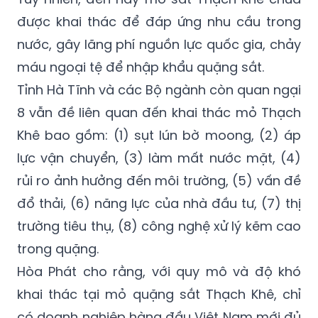
được khai thác để đáp ứng nhu cầu trong
nước, gây lãng phí nguồn lực quốc gia, chảy
máu ngoại tệ để nhập khẩu quặng sắt.
Tỉnh Hà Tĩnh và các Bộ ngành còn quan ngại
8 vẫn đề liên quan đến khai thác mỏ Thạch
Khê bao gồm: (1) sụt lún bờ moong, (2) áp
lực vận chuyển, (3) làm mất nước mặt, (4)
rủi ro ảnh hưởng đến môi trường, (5) vấn đề
đổ thải, (6) năng lực của nhà đầu tư, (7) thị
trường tiêu thụ, (8) công nghệ xử lý kẽm cao
trong quặng.
Hòa Phát cho rằng, với quy mô và độ khó
khai thác tại mỏ quặng sắt Thạch Khê, chỉ
có doanh nghiệp hàng đầu Việt Nam mới đủ