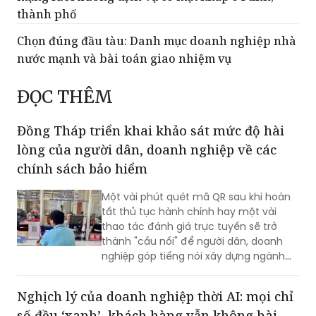
thành phố
Chọn đúng đầu tàu: Danh mục doanh nghiệp nhà
nước mạnh và bài toán giao nhiệm vụ
ĐỌC THÊM
Đồng Tháp triển khai khảo sát mức độ hài
lòng của người dân, doanh nghiệp về các
chính sách bảo hiểm
Một vài phút quét mã QR sau khi hoàn
tất thủ tục hành chính hay một vài
thao tác đánh giá trực tuyến sẽ trở
thành "cầu nối" để người dân, doanh
nghiệp góp tiếng nói xây dựng ngành
Bảo hiểm xã hội (BHXH) ngày càng
chuyên nghiệp, hiện đại và phục vụ tốt
Nghịch lý của doanh nghiệp thời AI: mọi chỉ
hơn.
số đều ‘xanh’, khách hàng vẫn không hài