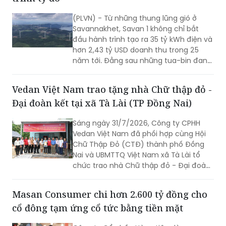
(PLVN) - Từ những thung lũng gió ở
Savannakhet, Savan 1 không chỉ bắt
đầu hành trình tạo ra 35 tỷ kWh điện và
hơn 2,43 tỷ USD doanh thu trong 25
năm tới. Đằng sau những tua-bin đang
quay trên vùng đất Trung Lào là câu
chuyện về một tài sản hạ tầng xuyên
Vedan Việt Nam trao tặng nhà Chữ thập đỏ -
biên giới và mở ra chặng đường mới
Đại đoàn kết tại xã Tà Lài (TP Đồng Nai)
trong chiến lược năng lượng dài hạn
của T&T Group.
Sáng ngày 31/7/2026, Công ty CPHH
Vedan Việt Nam đã phối hợp cùng Hội
Chữ Thập Đỏ (CTĐ) thành phố Đồng
Nai và UBMTTQ Việt Nam xã Tà Lài tổ
chức trao nhà Chữ thập đỏ - Đại đoàn
kết cho gia đình ông Trần Văn Ân (sinh
năm 1960) ngụ tại ấp 6, xã Tà Lài, thành
Masan Consumer chi hơn 2.600 tỷ đồng cho
phố Đồng Nai.
cổ đông tạm ứng cổ tức bằng tiền mặt