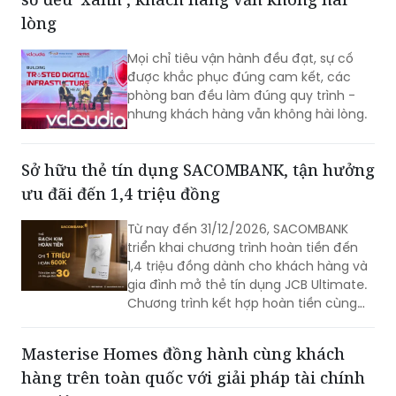
lòng
Mọi chỉ tiêu vận hành đều đạt, sự cố
được khắc phục đúng cam kết, các
phòng ban đều làm đúng quy trình -
nhưng khách hàng vẫn không hài lòng.
Sở hữu thẻ tín dụng SACOMBANK, tận hưởng
ưu đãi đến 1,4 triệu đồng
Từ nay đến 31/12/2026, SACOMBANK
triển khai chương trình hoàn tiền đến
1,4 triệu đồng dành cho khách hàng và
gia đình mở thẻ tín dụng JCB Ultimate.
Chương trình kết hợp hoàn tiền cùng
loạt ưu đãi mua sắm, ẩm thực, du lịch,
mang đến nhiều giá trị ngay từ những
Masterise Homes đồng hành cùng khách
giao dịch đầu tiên.
hàng trên toàn quốc với giải pháp tài chính