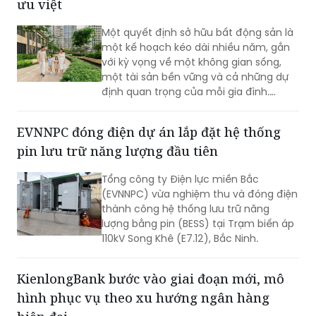
ưu việt
Một quyết định sở hữu bất động sản là
một kế hoạch kéo dài nhiều năm, gắn
với kỳ vọng về một không gian sống,
một tài sản bền vững và cả những dự
định quan trọng của mỗi gia đình.
Chính vì vậy, cùng với chất lượng sản
phẩm, khách hàng ngày càng kỳ vọng
EVNNPC đóng điện dự án lắp đặt hệ thống
nhiều hơn vào khả năng đồng hành
pin lưu trữ năng lượng đầu tiên
của nhà phát triển trong suốt hành
trình an cư.
Tổng công ty Điện lực miền Bắc
(EVNNPC) vừa nghiệm thu và đóng điện
thành công hệ thống lưu trữ năng
lượng bằng pin (BESS) tại Trạm biến áp
110kV Song Khê (E7.12), Bắc Ninh.
KienlongBank bước vào giai đoạn mới, mô
hình phục vụ theo xu hướng ngân hàng